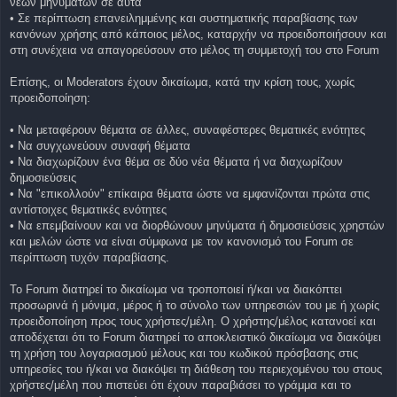
νέων μηνυμάτων σε αυτά
• Σε περίπτωση επανειλημμένης και συστηματικής παραβίασης των
κανόνων χρήσης από κάποιος μέλος, καταρχήν να προειδοποιήσουν και
στη συνέχεια να απαγορεύσουν στο μέλος τη συμμετοχή του στο Forum
Επίσης, οι Moderators έχουν δικαίωμα, κατά την κρίση τους, χωρίς
προειδοποίηση:
• Να μεταφέρουν θέματα σε άλλες, συναφέστερες θεματικές ενότητες
• Να συγχωνεύουν συναφή θέματα
• Να διαχωρίζουν ένα θέμα σε δύο νέα θέματα ή να διαχωρίζουν
δημοσιεύσεις
• Να "επικολλούν" επίκαιρα θέματα ώστε να εμφανίζονται πρώτα στις
αντίστοιχες θεματικές ενότητες
• Να επεμβαίνουν και να διορθώνουν μηνύματα ή δημοσιεύσεις χρηστών
και μελών ώστε να είναι σύμφωνα με τον κανονισμό του Forum σε
περίπτωση τυχόν παραβίασης.
Το Forum διατηρεί το δικαίωμα να τροποποιεί ή/και να διακόπτει
προσωρινά ή μόνιμα, μέρος ή το σύνολο των υπηρεσιών του με ή χωρίς
προειδοποίηση προς τους χρήστες/μέλη. O χρήστης/μέλος κατανοεί και
αποδέχεται ότι το Forum διατηρεί το αποκλειστικό δικαίωμα να διακόψει
τη χρήση του λογαριασμού μέλους και του κωδικού πρόσβασης στις
υπηρεσίες του ή/και να διακόψει τη διάθεση του περιεχομένου του στους
χρήστες/μέλη που πιστεύει ότι έχουν παραβιάσει το γράμμα και το