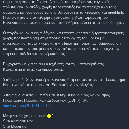
συμμετοχή σας στο Forum. Διατηρήστε τα σχόλια σας ευγενικά,
πολιτισμένα, ουσιώδη, χωρίς παρεκτροπές και το περιεχόμενο τους
σύμφωνα με τους όρους χρήσης. Αποφεύγετε τα κεφαλαία και greeklish.
Η οποιαδήποτε επανειλημμένη υποτροπή ή/και παράβαση του
Κανονισμού επιφέρει ακόμα και αποβολή του μέλους από τις συζητήσεις.
Ο παρόν κανονισμός ενδέχεται να υποστεί αλλαγές ή τροποποποιήσεις
χωρίς προειδοποίηση στην πορεία λειτουργίας του Forum με
αποκλειστικό πάντα γνώμονα την υψηλότερη ποιότητα, πληροφόρηση
και επίπεδο των συζητήσεων. Συνιστάται να επισκέπτεστε συχνά την
παρούσα σελίδα για ενημέρωσή σας.
Ευχαριστούμε για τη συμμετοχή σας και την κατανόησή σας.
Καλές περιηγήσεις και δημοσιεύσεις!
Υπόμνημα 1
: Στον ανωτέρω Κανονισμό προσαρτάται και το Προσάρτημα
No 1 σχετικά με τη σύσταση Επιτροπής Δεοντολογίας.
Υπόμνημα 2
: Από 25 Μαΐου 2018 ισχύει και ο Νέος Κανονισμός
Προστασίας Προσωπικών Δεδομένων (GDPR), βλ.
viewtopic.php?f=16&t=3019
Με φιλικούς χαιρετισμούς
Site Administrator
Site Moderator