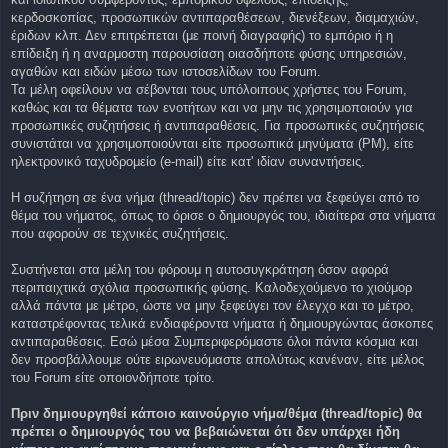
κερδοσκοπίας, προσωπικών αντιπαραθέσεων, διενέξεων, διαμαχιών,
έριδων κλπ. Δεν επιτρέπεται (με ποινή διαγραφής) το εμπόριο ή η
επίδειξη ή η αναρμοστη παρουσίαση οιασδήποτε φύσης υπηρεσιών,
αγαθών και ειδών μέσω των ιστοσελίδων του Forum.
Τα μέλη οφείλουν να σέβονται τους υπόλοιπους χρήστες του Forum,
καθώς και τα θέματα των ενοτήτων και να μην τις χρησιμοποιούν για
προσωπικές συζητήσεις ή αντιπαραθέσεις. Για προσωπικές συζητήσεις
συνιστάται να χρησιμοποιούνται είτε προσωπικά μηνύματα (PM), είτε
ηλεκτρονικό ταχυδρομείο (e-mail) είτε κατ' ιδίαν συναντήσεις.
Η συζήτηση σε ένα νήμα (thread/topic) δεν πρέπει να ξεφεύγει από το
θέμα του νήματος, όπως το όρισε ο δημιουργός του, ιδιαίτερα στα νήματα
που αφορούν σε τεχνικές συζητήσεις.
Συστήνεται στα μέλη του φόρουμ η αυτοσυγκράτηση όσον αφορά
περιπαιχτικά σχόλια προσωπικής φύσης. Καλοδεχούμενο το χιούμορ
αλλά πάντα με μέτρο, ώστε να μην ξεφεύγει τον έλεγχο και το μέτρο,
καταστρέφοντας τελικά ενδιαφέροντα νήματα ή δημιουργώντας άσκοπες
αντιπαραθέσεις. Εσώ μέσα Συμπεριφερόμαστε όλοι πάντα κόσμια και
δεν προσβάλλουμε ούτε ειρωνευόμαστε απολύτως κανέναν, είτε μέλος
του Forum είτε οποιονδήποτε τρίτο.
Πριν δημιουργηθεί κάποιο καινούργιο νήμα/θέμα (thread/topic) θα
πρέπει ο δημιουργός του να βεβαιώνεται ότι δεν υπάρχει ήδη