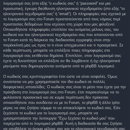
λογαριασμό σας (στο εξής “ο κωδικός σας” ή “password” και μια
προσωπική, έγκυρη διεύθυνση ηλεκτρονικού ταχυδρομείου (στο εξής “το
ηλεκτρονικό ταχυδρομείο σας” ή “email”). Οι πληροφορίες σας σχετικά με
το λογαριασμό σας στο Forum προστατεύονται από τους νόμους περί
προστασίας δεδομένων που ισχύουν στη χώρα που μας φιλοξενεί.
Οποιεσδήποτε πληροφορίες επιπλέον του ονόματος μέλους σας, του
κωδικού και του ηλεκτρονικού ταχυδρομείου σας που απαιτούνται από
το Forum κατά τη διάρκεια της διαδικασίας εγγραφής είναι στην
παρέκκλισή μας ως προς το τι είναι υποχρεωτικό και τι προαιρετικό. Σε
κάθε περίπτωση, μπορείτε να επιλέξετε ποιες πληροφορίες στο
λογαριασμό σας εκτίθενται δημόσια. Επιπλέον, στον λογαριασμό σας
έχετε τη δυνατότητα να επιλέξετε αν θα λαμβάνετε ή όχι ηλεκτρονικά
μηνύματα που δημιουργούνται αυτόματα από το phpBB λογισμικό.
Ο κωδικός σας κρυπτογραφείται έτσι ώστε να είναι ασφαλές. Όμως
συνίσταται να μην χρησιμοποιείτε τον ίδιο κωδικό σε πολλές
διαφορετικές ιστοσελίδες. Ο κωδικός σας είναι το μέσο που έχετε για την
πρόσβαση στο λογαριασμό σας στο Forum, έτσι παρακαλούμε να το
φυλάσσετε προσεκτικά και σε καμία περίπτωση δεν πρόκειται
οποιοσδήποτε που συνδέεται να με το Forum, το phpBB ή άλλο τρίτο
μέρος να σας ζητήσει νόμιμα το να αποκαλύψετε το κωδικό σας. Εάν
ξεχάσετε το κωδικό για το λογαριασμό σας, μπορείτε να
χρησιμοποιήσετε την λειτουργία “Έχω ξεχάσει το κωδικό μου” που
παρέχεται από το λογισμικό phpBB. Αυτή η διαδικασία θα σας ζητήσει
να υποβάλετε το όνομα μέλους σας και το ηλεκτρονικό ταχυδρομείο σας,