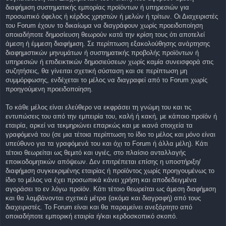
διαφήμιση συστηματικής εμπορίας προϊόντων ή υπηρεσιών για
προσωπικό όφελος ή κέρδος χρηστών ή μελών ή τρίτων. Οι Διαχειριστές
του Forum έχουν το δικαίωμα να διαγράφουν χωρίς προειδοποίηση
οποιαδήποτε δημοσίευση θεωρούν κατά την κρίση τους ότι αποτελεί
άμεση ή έμμεση διαφήμιση. Σε περίπτωση εξακολούθησης ανάρτησης
διαφημιστικών μηνυμάτων ή συστηματικής προβολής προϊόντων ή
υπηρεσιών ή επιδεικτικών δημοσιεύσεων χωρίς καμία συνεισφορά στις
συζητήσεις, θα γίνειται σχετική σύσταση και σε περίπτωση μη
συμμόρφωσης, ενδέχεται το μέλος να διαγραφεί από το Forum χωρίς
προηγούμενη προειδοποίηση.
Το κάθε μέλος είναι ελεύθερο να εκφράσει τη γνώμη του και τις
εντυπώσεις του από την εμπειρία του, καλή ή κακή, με κάποιο προϊόν ή
εταιρία, αρκεί να τεκμηριώνει επαρκώς και με ικανά στοιχεία τα
γραφόμενά του (σε μια τέτοια περίπτωση το ίδιο το μέλος και μόνο είναι
υπεύθυνο για τα γραφόμενά του και όχι το Forum ή άλλα μέλη). Κάτι
τέτοιο θεωρείται ως θεμιτό και υγιές, στο πλαίσιο ανταλλαγής
εποικοδομητικών απόψεων. Δεν επιτρέπεται επίσης η υποστήριξη/
διαφήμιση συγκεκριμένης εταιρίας ή προϊόντος χωρίς προηγουμένως το
ίδιο το μέλος να έχει προσωπικά κάνει χρήση και αποδεδειγμένα
αγοράσει το εν λόγω προϊόν. Κάτι τέτοιο θεωρείται ως άμεση διαφήμιση
και θα λαμβάνονται σχετικά μέτρα (ακόμα και διαγραφή) από τους
διαχειριστές. Το Forum είναι και θα παραμείνει ανεξάρτητο από
οποιαδήποτε εμπορική εταιρία ή/και κερδοσκοπικό σκοπό.