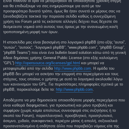
Είναι πιθανόν οι όροι να μεταβληθούν σε οποιαδήποτε χρονική στιγμή
και θα επιδιώξουμε να σας ενημερώσουμε για αυτό με τον
προσφορότερο δυνατό τρόπο, όμως θα ήταν συνετό εκ μέρους σας να
ξαναδιαβάζετε τακτικά την παρούσα σελίδα καθώς η συνεχιζόμενη
χρήση του Forum μετά τις εκάστοτε αλλαγές δείχνει πως δέχεστε ότι
δεσμεύεστε νομικά από αυτούς τους όρους με την ανανεωμένη και/ή
τροποποιημένη μορφή των όρων.
Η ιστοσελίδα μας είναι βασισμένη στο λογισμικό phpBB (στο εξής “αυτοί”,
“αυτών”, “αυτούς”, “λογισμικό phpBB”, “www.phpbb.com”, “phpBB Group”,
“phpBB Teams”) που είναι ένα bulletin board solution κάτω από τη γενική
άδεια δημόσιας χρήσης General Public License (στο εξής καλούμενη
“GPL”)
http://opensource.org/licenses/gpl.html
και μπορεί να
μεταφορτωθεί από την σελίδα
http://www.phpbb.com
. Η ομάδα του
phpBB δεν μπορεί να ασκήσει την επιρροή στο περιεχόμενο και τους
στόχους, τους οποίους ο χρήστης με αυτό το λογισμικό ακολουθεί λόγω
των κανονισμών του GPL. Για περισσότερες πληροφορίες σχετικά με το
phpBB, παρακαλούμε δείτε το:
http://www.phpbb.com
.
Αποδέχεστε να μην δημοσιεύετε οποιασδήποτε μορφής περιεχόμενο που
είναι καθαρά διαφημιστικό, για προσωπική και μόνο προβολή και
συμφέρον (χωρίς καμία απολύτως συνεισφορά στις συζητήσεις ή το
σκοπό του Forum), παραπλανητικό, προσβλητικό, προσηλυτισκό,
άσεμνο, χυδαίο, συκοφαντικό, περιέχον μίσος ή απειλή, σεξουαλικά
προσανατολισμένο ή οτιδήποτε άλλο που παραβιάζει νόμους είτε της