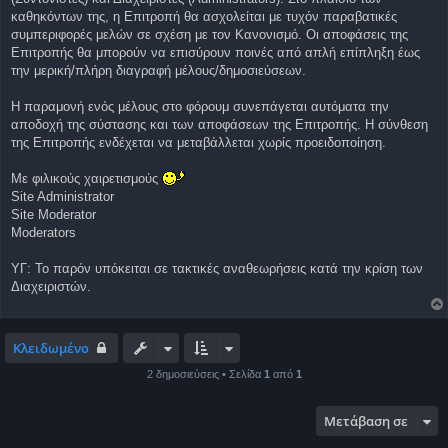
σ
καθηκόντων της, η Επιτροπή θα ασχολείται με τυχόν παραβατικές
ί
συμπεριφορές μελών σε σχέση με τον Κανονισμό. Οι αποφάσεις της
ε
υ
Επιτροπής θα μπορούν να επισύρουν ποινές από απλή επίπληξη έως
σ
την μερική/πλήρη διαγραφή μέλους/δημοσιεύσεων.
η
Η παραμονή ενός μέλους στο φόρουμ συνεπάγεται αυτόματα την
αποδοχή της σύστασης και των αποφάσεων της Επιτροπής. Η σύνθεση
της Επιτροπής ενδέχεται να μεταβάλλεται χωρίς προειδοποίηση.
Με φιλικούς χαιρετισμούς
Site Administrator
Site Moderator
Moderators
ΥΓ: Το παρόν υπόκειται σε τακτικές αναθεωρήσεις κατά την κρίση των
Διαχειριστών.
Κλειδωμένο
2 δημοσιεύσεις • Σελίδα
1
από
1
Μετάβαση σε