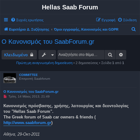
Hellas Saab Forum
Συχνές ερωτήσεις
Εγγραφή
Σύνδεση
Α
Ευρετήριο Δ. Συζήτησης
Όροι εγγραφής, Κανονισμός και GDPR
ν
Ο Κανονισμός του SaabForum.gr
α
ζ
Αναζήτηση
Ειδική 
Κλειδωμένο
ή
Πρώτη μη αναγνωσμένη δημοσίευση
• 2 δημοσιεύσεις • Σελίδα
1
από
1
τ
η
COMMITTEE
Επιτροπή Saabforum
σ
η
Ο Κανονισμός του SaabForum.gr
Μ
Τρίτη, 14 Μάιος 2013, 21:49
η
α
Κανονισμός πρόσβασης, χρήσης, λειτουργίας και δεοντολογίας
ν
του "Hellas Saab Forum".
α
γ
The Greek forum of Saab car owners & friends (
ν
http://www.saabforum.gr
)
ω
σ
μ
Αθήνα, 29-Οκτ-2011
έ
ν