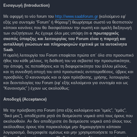
η
Εισαγωγή (Introduction)
δ
η
μ
Με αφορμή το νέο forum του
ο
http://www.saabforum.gr
(καλούμενο εφ’
σ
εξής για συντομία “Forum” ή Φόρουμ") θεωρήσαμε σωστό να θεσπιστούν
ί
ε
κάποιοι κανόνες που θα διασφαλίσουν την σωστή και ομαλή διεξαγωγή
υ
των συζητήσεων. Ας έχουμε όλοι μας υπόψη ότι
o πρωταρχικός
σ
η
σκοπός ύπαρξης και λειτουργίας του Forum είναι η παροχή και
ανταλλαγή γνώσεων και πληροφοριών σχετικά με τα αυτοκίνητα
Saab
.
Η ομαλή λειτουργία του Forum επαφίεται πρώτα απ΄ όλα στο προσωπικό
ήθος του κάθε μέλους, τη διάθεσή του να σεβαστεί την προσωπικότητα,
την άποψη, τις πεποιθήσεις και τη διαφορετικότητα του άλλου μέλους,
και τη συνειδητή αποχή του από προσωπικές αντιπαραθέσεις, ύβρεις και
προσβολές. Ο κανονισμός και οι όροι πρόσβασης, χρήσης, λειτουργίας
και δεοντολογίας του Forum (εφ’ εξής καλούμενοι για συντομία και ως
“Κανονισμός” ) έχουν ως ακολούθως:
Αποδοχή (Acceptance)
Με την πρόσβαση στο Forum (στο εξής καλούμενο και “εμείς”, “εμάς”,
“δικό μας”), αποδέχεστε ρητά ότι δεσμεύεστε νομικά από τους όρους που
ακολουθούν. Αν δεν αποδέχεστε ότι δεσμεύεστε νομικά από όλους τους
ακόλουθους όρους τότε παρακαλούμε μην δημιουργήσετε κάποιον
λογαριασμό, διαγραφείτε αμέσως και μην χρησιμοποιήσετε το Forum.