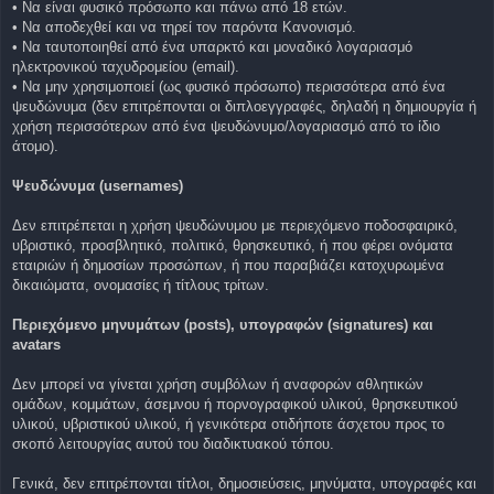
• Να είναι φυσικό πρόσωπο και πάνω από 18 ετών.
• Να αποδεχθεί και να τηρεί τον παρόντα Κανονισμό.
• Να ταυτοποιηθεί από ένα υπαρκτό και μοναδικό λογαριασμό
ηλεκτρονικού ταχυδρομείου (email).
• Να μην χρησιμοποιεί (ως φυσικό πρόσωπο) περισσότερα από ένα
ψευδώνυμα (δεν επιτρέπονται οι διπλοεγγραφές, δηλαδή η δημιουργία ή
χρήση περισσότερων από ένα ψευδώνυμο/λογαριασμό από το ίδιο
άτομο).
Ψευδώνυμα (usernames)
Δεν επιτρέπεται η χρήση ψευδώνυμου με περιεχόμενο ποδοσφαιρικό,
υβριστικό, προσβλητικό, πολιτικό, θρησκευτικό, ή που φέρει ονόματα
εταιριών ή δημοσίων προσώπων, ή που παραβιάζει κατοχυρωμένα
δικαιώματα, ονομασίες ή τίτλους τρίτων.
Περιεχόμενο μηνυμάτων (posts), υπογραφών (signatures) και
avatars
Δεν μπορεί να γίνεται χρήση συμβόλων ή αναφορών αθλητικών
ομάδων, κομμάτων, άσεμνου ή πορνογραφικού υλικού, θρησκευτικού
υλικού, υβριστικού υλικού, ή γενικότερα οτιδήποτε άσχετου προς το
σκοπό λειτουργίας αυτού του διαδικτυακού τόπου.
Γενικά, δεν επιτρέπονται τίτλοι, δημοσιεύσεις, μηνύματα, υπογραφές και