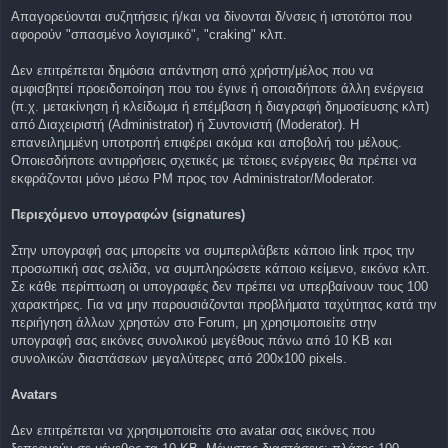
Απαγορεύονται συζητήσεις ή/και να δίνονται δ/νσεις ή ιστοτόποι που
αφορούν "σπασμένο λογισμικό", "craking" κλπ.
Δεν επιτρέπεται δημόσια απάντηση από χρήστη/μέλος που να
αμφισβητεί προειδοποίηση που του έγινε ή οποιαδήποτε άλλη ενέργεια
(π.χ. μετακίνηση ή κλείδωμα ή επέμβαση ή διαγραφή δημοσίευσης κλπ)
από Διαχειριστή (Administrator) ή Συντονιστή (Moderator). Η
επανειλημμένη υποτροπή επιφέρει ακόμα και αποβολή του μέλους.
Οποιεσδήποτε αντιρρήσεις σχετικές με τέτοιες ενέργειες θα πρέπει να
εκφράζονται μόνο μέσω PM προς τον Administrator/Moderator.
Περιεχόμενο υπογραφών (signatures)
Στην υπογραφή σας μπορείτε να συμπεριλάβετε κάποιο link προς την
προσωπική σας σελίδα, να συμπληρώσετε κάποιο κείμενο, εικόνα κλπ.
Σε κάθε περίπτωση οι υπογραφές δεν πρέπει να υπερβαίνουν τους 100
χαρακτήρες. Για να μην παρουσιάζονται προβλήματα ταχύτητας κατά την
περιήγηση άλλων χρηστών στο Forum, μη χρησιμοποιείτε στην
υπογραφή σας εικόνες συνολικού μεγέθους πάνω από 10 KB και
συνολικών διαστάσεων μεγαλύτερες από 200x100 pixels.
Avatars
Δεν επιτρέπεται να χρησιμοποιείτε στο avatar σας εικόνες που