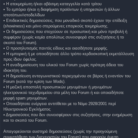
• Η ατεκμηρίωτη ή/και αβάσιμη καταγγελία κατά τρίτου
• Το εμπόριο ή/και η διαφήμιση προϊόντων ή υπηρεσιών ή άλλων
ιστοτόπων/ιστοδελίδων
• Επιδεικτικές δημοσιεύσεις, που μοναδικό σκοπό έχουν την επίδειξη
(showiness) και μόνο στερούμενες επαρκούς τεκμηρίωσης.
• Οι δημοσιεύσεις που στοχεύουν σε προσωπική και μόνο προβολή ή
συμφέρον (χωρίς καμία απολύτως συνεισφορά στις συζητήσεις ή το
σκοπό του Forum).
• Ο προσηλυτισμός παντός είδους και οιασδήποτε μορφής.
• Η εμπορική ή με οποιοδήποτε άλλο τρόπο κερδοσκοπική εκμετάλλευση
προς ίδιον όφελος.
• Η αναδημοσίευση του υλικού του Forum χωρίς πρότερη άδεια του
ιδιοκτήτη του.
• Η δημοσίευση ανταγωνιστικού περιεχομένου σε βάρος ή εναντίον του
Forum (κατά την κρίση των Mods).
• Η μαζική αποστολή προσωπικών μηνυμάτων ή μηνυμάτων
ηλεκτρονικού ταχυδρομείου στα μέλη του Forum ή και οποιαδήποτε
μορφή spam μηνυμάτων.
• Οποιαδήποτε ενέργεια αντιτίθεται με το Νόμο 2928/2001 περί
Ηλεκτρονικού Εγκλήματος
• Δημοσιεύσεις που δεν συνεισφέρουν στις συζητήσεις, στην ενημέρωση
και το σκοπό του Forum.
Απαγορεύονται αυστηρά δημοσιεύσεις (χωρίς την προηγούμενη
συγκατάθεση των Διαχειριστών του Forum) που αφορούν άμεση