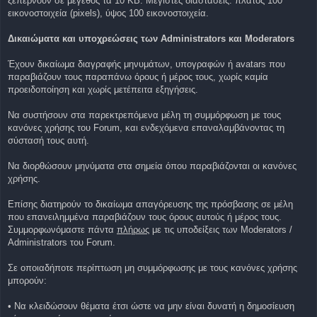
ξεπερνούν σε μέγεθος τα 10 KB. Μέγιστες διαστάσεις: πλάτος 100
εικονοστοιχεία (pixels), ύψος 100 εικονοστοιχεία.
Δικαιώματα και υποχρεώσεις των Administrators και Moderators
Έχουν δικαίωμα διαγραφής μηνυμάτων, υπογραφών ή avatars που
παραβιάζουν τους παραπάνω όρους ή μέρος τους, χωρίς καμία
προειδοποίηση και χωρίς μετέπειτα εξηγήσεις.
Να συστήσουν στα παρεκτρεπόμενα μέλη τη συμμόρφωση με τους
κανόνες χρήσης του Forum, και ενδεχόμενα επαναλαμβάνοντας τη
σύστασή τους αυτή.
Να διορθώσουν μηνύματα στα σημεία όπου παραβιάζονται οι κανόνες
χρήσης.
Επίσης διατηρούν το δικαίωμα απαγόρευσης της πρόσβασης σε μέλη
που επανειλημμένα παραβιάζουν τους όρους αυτούς ή μέρος τους.
Συμμορφωνόμαστε πάντα
πλήρως
με τις υποδείξεις των Moderators /
Administrators του Forum.
Σε οποιαδήποτε περίπτωση μη συμμόρφωσης με τους κανόνες χρήσης
μπορούν:
• Να κλειδώσουν θέματα έτσι ώστε να μην είναι δυνατή η δημοσίευση