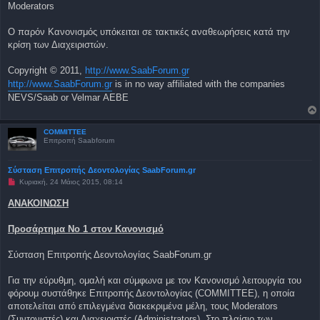
Moderators
Ο παρόν Κανονισμός υπόκειται σε τακτικές αναθεωρήσεις κατά την
κρίση των Διαχειριστών.
Copyright © 2011,
http://www.SaabForum.gr
http://www.SaabForum.gr
is in no way affiliated with the companies
NEVS/Saab or Velmar ΑΕΒΕ
COMMITTEE
Επιτροπή Saabforum
Σύσταση Επιτροπής Δεοντολογίας SaabForum.gr
Μ
Κυριακή, 24 Μάιος 2015, 08:14
η
α
ΑΝΑΚΟΙΝΩΣΗ
ν
α
γ
Προσάρτημα Νο 1 στον Κανονισμό
ν
ω
σ
Σύσταση Επιτροπής Δεοντολογίας SaabForum.gr
μ
έ
ν
Για την εύρυθμη, ομαλή και σύμφωνα με τον Κανονισμό λειτουργία του
η
φόρουμ συστάθηκε Επιτροπής Δεοντολογίας (COMMITTEE), η οποία
δ
η
αποτελείται από επιλεγμένα διακεκριμένα μέλη, τους Moderators
μ
(Συντονιστές) και Διαχειριστές (Administrators). Στο πλαίσιο των
ο