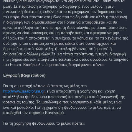
ευθύνη για τα όσα αναγράφονται και δημοσιεύονται στο Forum από τα
μέλη. Σε περίπτωση αποχώρησης/διαγραφής ενός μέλους, η μεν
πνευματική ιδιοκτησία, ευθύνη και το περιεχόμενο των δημοσιεύσεων
του παραμένει πάντοτε στο μέλος που τις δημοσίευσε αλλά η παραμονή
ή διαγραφή των δημοσιεύσεων στο Forum θα αποφασίζεται και θα
κρίνεται ανάλογα από την Επιτροπή Δεοντολογίας με τέτοιο τρόπο ώστε
αφενός να είναι σύννομες και μη παραβατικές και αφετέρου να μην
αλλοιώνεται ή αποκόπτεται η συνέχεια, το νόημα και το περιεχόμενο της
συζήτησης του αντίστοιχου νήματος ειδικά όταν συνυπάρχουν και
δημοσιεύσεις από άλλα μέλη, ή περιλαμβάνονται σε "quotes" ή
δημοσιεύσεις άλλων μελών.Σε μια τέτοια περίπτωση, η τυχόν διαγραφή
ή μη δημοσιεύσεων επαφίεται αποκλειστικά στους αρμόδιους λειτουργίας
του Forum. Κακόβουλες δημοσιεύσεις διαγράφονται πάντα.
Εγγραφή (Registration)
Για τη συμμετοχή κάποιου/κάποιας ως μέλος στο
http://www.saabforum.gr
, είναι απαραίτητη η χορήγηση και χρήση
κατάλληλου ψευδώνυμου (username) και συνθηματικού (password) της
αρεσκείας του/της. Το ψευδώνυμο που χρησιμοποιεί κάθε μέλος είναι
ένα και μοναδικό. Για τη χορήγηση ψευδώνυμου, το μέλος πρέπει να
αποδεχθεί τον παρόντα Κανονισμό.
Για τη χορήγηση ψευδώνυμου, το μέλος πρέπει: