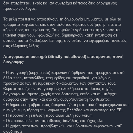
δεν επιτρέπεται, εκτός και αν συντρέχει κάποιος δικαιολογημένος
προσωρινός λόγος.
Τα μέλη πρέπει να αποφεύγουν τη δημιουργία μηνυμάτων με όλα τα
γράμματα κεφαλαία, είτε στον τίτλο του θέματος συζήτησης, είτε στο
κύριο μέρος του μηνύματος. Τα κεφαλαία γράμματα στη γλώσσα του
Internet σημαίνουν "φωνάζω" και δημιουργούν κακή εντύπωση σε
αυτούς που τα διαβάζουν. Επίσης, συνιστάται να εφαρμόζεται τονισμός
στις ελληνικές λέξεις.
Απαγορεύεται αυστηρά (Strictly not allowed) επισύροντας ποινή
διαγραφής:
• Η αντιγραφή (copy-paste) κειμένων ή άρθρων που προέρχονται από
άλλα sites, ιστοσελίδες, εφημερίδες και περιοδικά, για λόγους
προστασίας των πνευματικών δικαιωμάτων των συντακτών τους.
Θέματα που έχουν αντιγραφεί εξ ολοκλήρου από τέτοιες πηγές,
διαγράφονται άμεσα, χωρίς προειδοποίηση, εκτός και αν υπάρχει
αναφορά στην πηγή και στο δημιουργό/συντάκτη του θέματος.
• Η δημοσίευση υβριστικού, άσεμνου ή/και ρατσιστικού περιεχομένου και
η εν γένει μη τήρηση των νόμων της Ελλάδας και γενικότερα της ΕΕ.
• Η προσωπική επίθεση προς άλλα μέλη του Forum
• Οι προσωπικές αντιπαραθέσεις, διενέξεις, διαμάχες κλπ
• Η χρήση απρεπών, προσβλητικών και υβριστικών εκφράσεων καθ'
οιουδήποτε