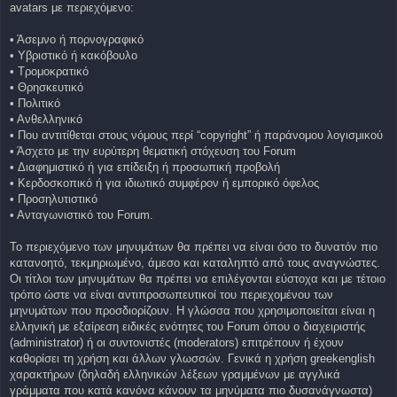
avatars με περιεχόμενο:
• Άσεμνο ή πορνογραφικό
• Υβριστικό ή κακόβουλο
• Τρομοκρατικό
• Θρησκευτικό
• Πολιτικό
• Ανθελληνικό
• Που αντιτίθεται στους νόμους περί “copyright” ή παράνομου λογισμικού
• Άσχετο με την ευρύτερη θεματική στόχευση του Forum
• Διαφημιστικό ή για επίδειξη ή προσωπική προβολή
• Κερδοσκοπικό ή για ιδιωτικό συμφέρον ή εμπορικό όφελος
• Προσηλυτιστικό
• Ανταγωνιστικό του Forum.
Το περιεχόμενο των μηνυμάτων θα πρέπει να είναι όσο το δυνατόν πιο
κατανοητό, τεκμηριωμένο, άμεσο και καταληπτό από τους αναγνώστες.
Οι τίτλοι των μηνυμάτων θα πρέπει να επιλέγονται εύστοχα και με τέτοιο
τρόπο ώστε να είναι αντιπροσωπευτικοί του περιεχομένου των
μηνυμάτων που προσδιορίζουν. Η γλώσσα που χρησιμοποιείται είναι η
ελληνική με εξαίρεση ειδικές ενότητες του Forum όπου ο διαχειριστής
(administrator) ή οι συντονιστές (moderators) επιτρέπουν ή έχουν
καθορίσει τη χρήση και άλλων γλωσσών. Γενικά η χρήση greekenglish
χαρακτήρων (δηλαδή ελληνικών λέξεων γραμμένων με αγγλικά
γράμματα που κατά κανόνα κάνουν τα μηνύματα πιο δυσανάγνωστα)