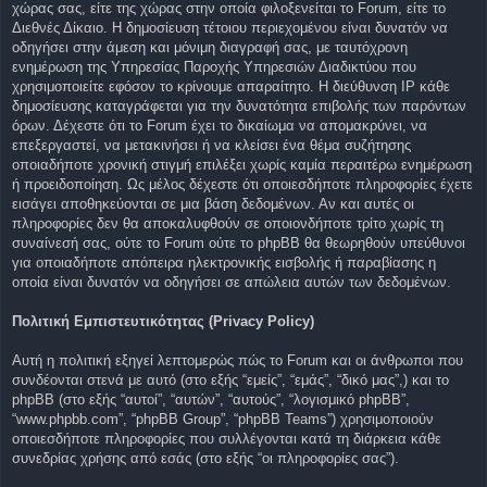
χώρας σας, είτε της χώρας στην οποία φιλοξενείται το Forum, είτε το
Διεθνές Δίκαιο. Η δημοσίευση τέτοιου περιεχομένου είναι δυνατόν να
οδηγήσει στην άμεση και μόνιμη διαγραφή σας, με ταυτόχρονη
ενημέρωση της Υπηρεσίας Παροχής Υπηρεσιών Διαδικτύου που
χρησιμοποιείτε εφόσον το κρίνουμε απαραίτητο. Η διεύθυνση IP κάθε
δημοσίευσης καταγράφεται για την δυνατότητα επιβολής των παρόντων
όρων. Δέχεστε ότι το Forum έχει το δικαίωμα να απομακρύνει, να
επεξεργαστεί, να μετακινήσει ή να κλείσει ένα θέμα συζήτησης
οποιαδήποτε χρονική στιγμή επιλέξει χωρίς καμία περαιτέρω ενημέρωση
ή προειδοποίηση. Ως μέλος δέχεστε ότι οποιεσδήποτε πληροφορίες έχετε
εισάγει αποθηκεύονται σε μια βάση δεδομένων. Αν και αυτές οι
πληροφορίες δεν θα αποκαλυφθούν σε οποιονδήποτε τρίτο χωρίς τη
συναίνεσή σας, ούτε το Forum ούτε το phpBB θα θεωρηθούν υπεύθυνοι
για οποιαδήποτε απόπειρα ηλεκτρονικής εισβολής ή παραβίασης η
οποία είναι δυνατόν να οδηγήσει σε απώλεια αυτών των δεδομένων.
Πολιτική Εμπιστευτικότητας (Privacy Policy)
Αυτή η πολιτική εξηγεί λεπτομερώς πώς το Forum και οι άνθρωποι που
συνδέονται στενά με αυτό (στο εξής “εμείς”, “εμάς”, “δικό μας”,) και το
phpBB (στο εξής “αυτοί”, “αυτών”, “αυτούς”, “λογισμικό phpBB”,
“www.phpbb.com”, “phpBB Group”, “phpBB Teams”) χρησιμοποιούν
οποιεσδήποτε πληροφορίες που συλλέγονται κατά τη διάρκεια κάθε
συνεδρίας χρήσης από εσάς (στο εξής “οι πληροφορίες σας”).