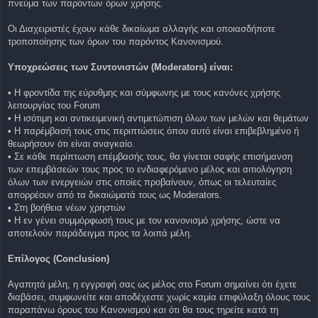
πνεύμα των παρόντων όρων χρήσης.
Οι Διαχειριστές έχουν κάθε δικαίωμα αλλαγής και οποιασδήποτε
τροποποίησης των όρων του παρόντος Κανονισμού.
Υποχρεώσεις των Συντονιστών (Moderators) είναι:
• Η φροντίδα της εύρυθμης και σύμφωνης με τους κανόνες χρήσης
λειτουργίας του Forum
• Η ισότιμη και αντικειμενική αντιμετώπιση όλων των μελών και θεμάτων
• Η παρέμβασή τους στις περιπτώσεις όπου αυτό είναι επιβεβλημένο ή
θεωρήσουν ότι είναι αναγκαίο.
• Σε κάθε περίπτωση επέμβασής τους, θα γίνεται σαφής επισήμανση
των επεμβάσεών τους προς το ενδιαφερόμενο μέλος και αιτιολόγηση
όλων των ενεργειών στις οποίες προβαίνουν, όπως οι τελευταίες
απορρέουν από τα δικαιώματά τους ως Moderators.
• Στη βοήθεια νέων χρηστών
• Η εν γένει συμμόρφωσή τους με τον κανονισμό χρήσης, ώστε να
αποτελούν παράδειγμα προς τα λοιπά μέλη.
Επίλογος (Conclusion)
Αγαπητά μέλη, η εγγραφή σας ως μέλος στο Forum σημαίνει ότι έχετε
διαβάσει, συμφωνείτε και αποδέχεστε χωρίς καμία επιφύλαξη όλους τους
παραπάνω όρους του Κανονισμού και ότι θα τους τηρείτε κατά τη