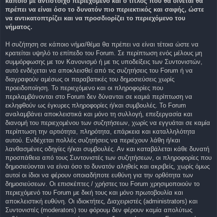
κάποιο με αντίστοιχο περιεχόμενο και ο τίτλος που θα δίνεται θα
πρέπει να είναι όσο το δυνατόν πιο περιεκτικός και σαφής, ώστε
να αντικατοπτρίζει και να προσδιορίζει το περιεχόμενο του
νήματος.
Η συζήτηση σε κάποιο νήμα/θέμα θα πρέπει να είναι τέτοια ώστε να
κρατείται υψηλό το επίπεδο του Forum. Σε περίπτωση ενός μέλους μη
συμμόρφωσης με τον Κανονισμό ή με τις υποδείξεις των Συντονιστών,
αυτό ενδέχεται να αποκλεισθεί από τις συζητήσεις του Forum ή να
διαγραφούν αμέσως οι παραβατικές του δημοσιεύσεις χωρίς
προειδοποίηση. Το περιεχόμενο και οι πληροφορίες που
περιλαμβάνονται στο Forum δεν δύνανται σε καμιά περίπτωση να
εκληφθούν ως έγκυρες πληροφορίες ή/και συμβουλές. Το Forum
αναλαμβάνει αποκλειστικά και μόνο τη συλλογή, επεξεργασία και
διανομή του περιεχομένου των συζητήσεων, χωρίς να εγγυάται σε καμία
περίπτωση την αρτιότητα, πληρότητα, επάρκεια και καταλληλότητα
αυτού. Ενδέχεται πολλές συζητήσεις να περιέχουν λάθη ή/και
λανθασμένες οδηγίες ή/και συμβουλές. Αν και καταβάλεται κάθε δυνατή
προσπάθεια από τους Συντονιστές των συζητήσεων, οι πληροφορίες που
δημοσιεύονται να είναι όσο το δυνατόν αληθείς και ακριβείς, χωρίς όμως
αυτοί οι ίδιοι να φέρουν οποιαδήποτε ευθύνη για την ορθότητα των
δημοσιεύσεων. Οι επισκέπτες / χρήστες του Forum χρησιμοποιούν το
περιεχόμενό του Forum με δική τους και μόνο πρωτοβουλία και
αποκλειστική ευθύνη. Οι ιδιοκτήτες, Διαχειριστές (administrators) και
Συντονιστές (moderators) του φόρουμ δεν φέρουν καμία απολύτως