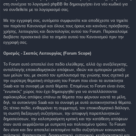
στη συνέχεια το λογισμικό phpBB θα δημιουργήσει ένα νέο κωδικό για
να συνδεθείτε με το λογαριασμό σας.
Με την εγγραφή σας, αυτόματα συμφωνείτε και αποδέχεστε να τηρείτε
τον παρόντα Κανονισμό και όλους τους όρους και κανόνες πρόσβασης,
χρήσης, λειτουργίας και δεοντολογίας αυτού του Forum. Παρακαλούμε
διαβάστε προσεκτικά όλα τα σημεία αυτού του Κανονισμού πριν την
εγγραφή σας.
Ορισμός - Σκοπός Λειτουργίας (Forum Scope)
To Forum αυτό αποτελεί ένα πεδίο ελεύθερης, αλλά όχι ανεξέλεγκτης,
ανταλλαγής εποικοδομητικών απόψεων, ιδεών και εμπειριών μεταξύ
των μελών του, με σκοπό τον εμπλουτισμό της γνώσης τους σχετικά με
την ευρύτερη θεματική στόχευση του Forum που είναι τα αυτοκίνητα
Saab και τα συναφή με αυτά θέματα. Επομένως το Forum είναι ένας
"ενωτικός" χώρος που έχει δημιουργηθεί για να ανταλλάσσονται
αφιλοκερδώς απόψεις επάνω σε θέματα που φέρνουν κοντά τα μέλη,
δηλ. τα αυτοκίνητα Saab και τα συναφή με αυτά αυτοκινητιστικά θέματα.
Ως τέτοιο πεδίο, ενθαρρύνει τη συμμετοχή, τον εποικοδομητικό διάλογο,
τη σωστή διεξαγωγή συζητήσεων, την αποφυγή παραπλανητικών
δημοσιεύσεων, την καλοπροαίρετη κριτική και την κατάθεση απόψεων
όταν αυτά εκφράζονται με ευπρεπή και πολιτισμένο τρόπο. Το Forum
δεν είναι και δεν αποτελεί εκτεταμένο πεδίο συζητήσεων κοινωνικού,
πολιτικού, θρησκευτικού, διαφημιστικού, εμπορικού, κερδοσκοπικού και