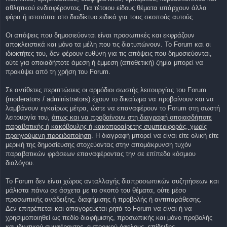
αθλητικού ενδιαφέροντος. Για τέτοιου είδους θέματα υπάρχουν άλλα
φόρα ή ιστοτόποι στο διαδίκτυο ειδικά για τους σκοπούς αυτούς.
Οι απόψεις που δημοσιεύονται είναι προσωπικές και εκφράζουν
αποκλειστικά και μόνο τα μέλη που τις διατυπώνουν. Το Forum και οι
ιδιοκτήτες του, δεν φέρουν ευθύνη για τις απόψεις που δημοσιεύονται,
ούτε για οποιαδήποτε άμεση ή έμμεση (αποθετική) ζημία μπορεί να
προκύψει από τη χρήση του Forum.
Σε αντίθετες περιπτώσεις οι αρμόδιοι σωστής λειτουργίας του Forum
(moderators / administrators) έχουν το δικαίωμα να προβαίνουν και να
λαμβάνουν εγκαίρως μέτρα, ώστε να επαναφέρουν το Forum στη σωστή
λειτουργία του,
όπως και να προβαίνουν στη διαγραφή οποιασδήποτε
παραβατικής ή κακόβουλης ή κακοπροαίρετης συμπεριφοράς, χωρίς
προηγούμενη προειδοποίηση
. Η διαγραφή μπορεί να είναι είτε ολική είτε
μερική της δημοσίευσης στοχεύοντας στην απομάκρυνση τυχόν
παραβατικών φράσεων επαναφέροντας την σε επίπεδο κόσμιου
διαλόγου.
To Forum δεν είναι χώρος ανταλλαγής διαπροσωπικών συζητήσεων και
μάλιστα πάνω σε άσχετα με το σκοπό του θέματα, ούτε μέσο
προσωπικής ανάδειξης, διαφήμισης ή προβολής ή αντιπαράθεσης.
Δεν επιτρέπεται και απαγορεύεται ρητά τo Forum να είναι ή να
χρησιμοποιηθεί ως πεδίο διαφήμισης, προσωπικής και μόνο προβολής
και ιδιωτικού συμφέροντος, εμπορικού όφελους, επίδειξης,