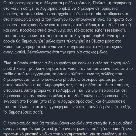
Οι πληροφορίες σας συλλέγονται με δύο τρόπους. Πρώτον, η περιήγηση
στο Forum οδηγεί το λογισμικό phpBB να δημιουργήσει ορισμένα
cookies, τα οποία είναι μικρά αρχεία κειμένου τα οποία αποθηκεύονται
στα προσωρινά αρχεία του πλοηγού του υπολογιστή σας. Τα πρώτα δύο
cookies περιέχουν μόνον ένα προσδιοριστικό μέλους (στο εξής “user-id”)
και έναν προσδιοριστικό ανώνυμης συνεδρίας (στο εξής “session-id”),
που σας εκχωρούνται αυτόματα από το λογισμικό phpBB. Ένα τρίτο
cookie θα δημιουργηθεί μόλις έχετε πλοηγηθεί σε θέματα μέσα στο
Forum και χρησιμοποιείται για να καταγράφεται ποια θέματα έχουν
αναγνωσθεί, βελτιώνοντας έτσι την εμπειρία σας ως μέλος.
Είναι πιθανόν επίσης να δημιουργήσουμε cookies εκτός του λογισμικού
phpBB κατά την πλοήγησή σας στο Forum, αν και αυτά είναι έξω από το
πεδίο αυτού του εγγράφου, το οποίο καλύπτει μόνο τις σελίδες που
δημιουργούνται από το λογισμικό phpBB. Ο δεύτερος τρόπος με τον
οποίο συλλέγουμε τις πληροφορίες σας είναι με βάση το υλικό που μας
υποβάλετε. Αυτό μπορεί να περιλαμβάνει, και να μην περιορίζεται σε:
δημοσιεύσεις σαν ανώνυμο μέλος (στο εξής “ανώνυμες δημοσιεύσεις”),
εγγραφή στο Forum (στο εξής “ο λογαριασμός σας”) και δημοσιεύσεις
που υποβάλετε μετά την εγγραφή και ενώ είστε συνδεδεμένος (στο εξής
“οι δημοσιεύσεις σας”).
Ο λογαριασμός σας θα περιλαμβάνει ως ελάχιστα στοιχεία ένα μοναδικά
αναγνωρίσιμο όνομα (στο εξής “το όνομα μέλους σας” ή “username”), ένα
προσωπικό μυστικό κωδικό που χρησιμοποιείται για τη σύνδεση με το