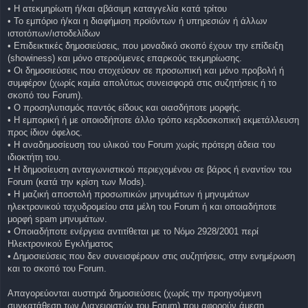
• Η ατεκμηρίωτη ή/και αβάσιμη καταγγελία κατά τρίτου
• Το εμπόριο ή/και η διαφήμιση προϊόντων ή υπηρεσιών ή άλλων
ιστοτόπων/ιστοδελίδων
• Επιδεικτικές δημοσιεύσεις, που μοναδικό σκοπό έχουν την επίδειξη
(showiness) και μόνο στερούμενες επαρκούς τεκμηρίωσης.
• Οι δημοσιεύσεις που στοχεύουν σε προσωπική και μόνο προβολή ή
συμφέρον (χωρίς καμία απολύτως συνεισφορά στις συζητήσεις ή το
σκοπό του Forum).
• Ο προσηλυτισμός παντός είδους και οιασδήποτε μορφής.
• Η εμπορική ή με οποιοδήποτε άλλο τρόπο κερδοσκοπική εκμετάλλευση
προς ίδιον όφελος.
• Η αναδημοσίευση του υλικού του Forum χωρίς πρότερη άδεια του
ιδιοκτήτη του.
• Η δημοσίευση ανταγωνιστικού περιεχομένου σε βάρος ή εναντίον του
Forum (κατά την κρίση των Mods).
• Η μαζική αποστολή προσωπικών μηνυμάτων ή μηνυμάτων
ηλεκτρονικού ταχυδρομείου στα μέλη του Forum ή και οποιαδήποτε
μορφή spam μηνυμάτων.
• Οποιαδήποτε ενέργεια αντιτίθεται με το Νόμο 2928/2001 περί
Ηλεκτρονικού Εγκλήματος
• Δημοσιεύσεις που δεν συνεισφέρουν στις συζητήσεις, στην ενημέρωση
και το σκοπό του Forum.
Απαγορεύονται αυστηρά δημοσιεύσεις (χωρίς την προηγούμενη
συγκατάθεση των Διαχειριστών του Forum) που αφορούν άμεση