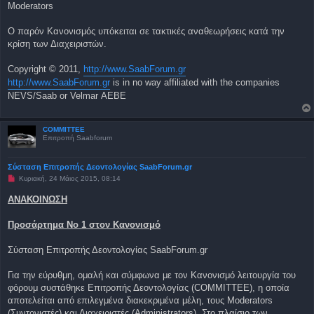
Moderators
Ο παρόν Κανονισμός υπόκειται σε τακτικές αναθεωρήσεις κατά την
κρίση των Διαχειριστών.
Copyright © 2011,
http://www.SaabForum.gr
http://www.SaabForum.gr
is in no way affiliated with the companies
NEVS/Saab or Velmar ΑΕΒΕ
COMMITTEE
Επιτροπή Saabforum
Σύσταση Επιτροπής Δεοντολογίας SaabForum.gr
Μ
Κυριακή, 24 Μάιος 2015, 08:14
η
α
ΑΝΑΚΟΙΝΩΣΗ
ν
α
γ
Προσάρτημα Νο 1 στον Κανονισμό
ν
ω
σ
Σύσταση Επιτροπής Δεοντολογίας SaabForum.gr
μ
έ
ν
Για την εύρυθμη, ομαλή και σύμφωνα με τον Κανονισμό λειτουργία του
η
φόρουμ συστάθηκε Επιτροπής Δεοντολογίας (COMMITTEE), η οποία
δ
η
αποτελείται από επιλεγμένα διακεκριμένα μέλη, τους Moderators
μ
(Συντονιστές) και Διαχειριστές (Administrators). Στο πλαίσιο των
ο