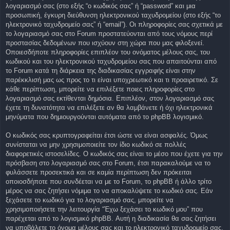
λογαριασμό σας (στο εξής “ο κωδικός σας” ή “password” και μια
προσωπική, έγκυρη διεύθυνση ηλεκτρονικού ταχυδρομείου (στο εξής “το
ηλεκτρονικό ταχυδρομείο σας” ή “email”). Οι πληροφορίες σας σχετικά με
το λογαριασμό σας στο Forum προστατεύονται από τους νόμους περί
προστασίας δεδομένων που ισχύουν στη χώρα που μας φιλοξενεί.
Οποιεσδήποτε πληροφορίες επιπλέον του ονόματος μέλους σας, του
κωδικού και του ηλεκτρονικού ταχυδρομείου σας που απαιτούνται από
το Forum κατά τη διάρκεια της διαδικασίας εγγραφής είναι στην
παρέκκλισή μας ως προς το τι είναι υποχρεωτικό και τι προαιρετικό. Σε
κάθε περίπτωση, μπορείτε να επιλέξετε ποιες πληροφορίες στο
λογαριασμό σας εκτίθενται δημόσια. Επιπλέον, στον λογαριασμό σας
έχετε τη δυνατότητα να επιλέξετε αν θα λαμβάνετε ή όχι ηλεκτρονικά
μηνύματα που δημιουργούνται αυτόματα από το phpBB λογισμικό.
Ο κωδικός σας κρυπτογραφείται έτσι ώστε να είναι ασφαλές. Όμως
συνίσταται να μην χρησιμοποιείτε τον ίδιο κωδικό σε πολλές
διαφορετικές ιστοσελίδες. Ο κωδικός σας είναι το μέσο που έχετε για την
πρόσβαση στο λογαριασμό σας στο Forum, έτσι παρακαλούμε να το
φυλάσσετε προσεκτικά και σε καμία περίπτωση δεν πρόκειται
οποιοσδήποτε που συνδέεται να με το Forum, το phpBB ή άλλο τρίτο
μέρος να σας ζητήσει νόμιμα το να αποκαλύψετε το κωδικό σας. Εάν
ξεχάσετε το κωδικό για το λογαριασμό σας, μπορείτε να
χρησιμοποιήσετε την λειτουργία “Έχω ξεχάσει το κωδικό μου” που
παρέχεται από το λογισμικό phpBB. Αυτή η διαδικασία θα σας ζητήσει
να υποβάλετε το όνομα μέλους σας και το ηλεκτρονικό ταχυδρομείο σας,