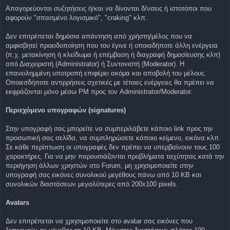
Απαγορεύονται συζητήσεις ή/και να δίνονται δ/νσεις ή ιστοτόποι που
αφορούν "σπασμένο λογισμικό", "craking" κλπ.
Δεν επιτρέπεται δημόσια απάντηση από χρήστη/μέλος που να
αμφισβητεί προειδοποίηση που του έγινε ή οποιαδήποτε άλλη ενέργεια
(π.χ. μετακίνηση ή κλείδωμα ή επέμβαση ή διαγραφή δημοσίευσης κλπ)
από Διαχειριστή (Administrator) ή Συντονιστή (Moderator). Η
επανειλημμένη υποτροπή επιφέρει ακόμα και αποβολή του μέλους.
Οποιεσδήποτε αντιρρήσεις σχετικές με τέτοιες ενέργειες θα πρέπει να
εκφράζονται μόνο μέσω PM προς τον Administrator/Moderator.
Περιεχόμενο υπογραφών (signatures)
Στην υπογραφή σας μπορείτε να συμπεριλάβετε κάποιο link προς την
προσωπική σας σελίδα, να συμπληρώσετε κάποιο κείμενο, εικόνα κλπ.
Σε κάθε περίπτωση οι υπογραφές δεν πρέπει να υπερβαίνουν τους 100
χαρακτήρες. Για να μην παρουσιάζονται προβλήματα ταχύτητας κατά την
περιήγηση άλλων χρηστών στο Forum, μη χρησιμοποιείτε στην
υπογραφή σας εικόνες συνολικού μεγέθους πάνω από 10 KB και
συνολικών διαστάσεων μεγαλύτερες από 200x100 pixels.
Avatars
Δεν επιτρέπεται να χρησιμοποιείτε στο avatar σας εικόνες που