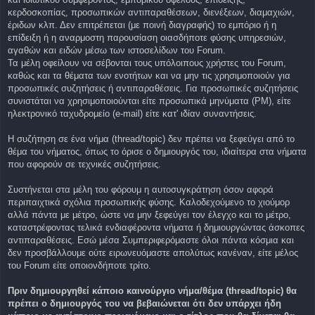
κερδοσκοπίας, προσωπικών αντιπαραθέσεων, διενέξεων, διαμαχιών,
έριδων κλπ. Δεν επιτρέπεται (με ποινή διαγραφής) το εμπόριο ή η
επίδειξη ή η αναρμοστη παρουσίαση οιασδήποτε φύσης υπηρεσιών,
αγαθών και ειδών μέσω των ιστοσελίδων του Forum.
Τα μέλη οφείλουν να σέβονται τους υπόλοιπους χρήστες του Forum,
καθώς και τα θέματα των ενοτήτων και να μην τις χρησιμοποιούν για
προσωπικές συζητήσεις ή αντιπαραθέσεις. Για προσωπικές συζητήσεις
συνιστάται να χρησιμοποιούνται είτε προσωπικά μηνύματα (PM), είτε
ηλεκτρονικό ταχυδρομείο (e-mail) είτε κατ' ιδίαν συναντήσεις.
Η συζήτηση σε ένα νήμα (thread/topic) δεν πρέπει να ξεφεύγει από το
θέμα του νήματος, όπως το όρισε ο δημιουργός του, ιδιαίτερα στα νήματα
που αφορούν σε τεχνικές συζητήσεις.
Συστήνεται στα μέλη του φόρουμ η αυτοσυγκράτηση όσον αφορά
περιπαιχτικά σχόλια προσωπικής φύσης. Καλοδεχούμενο το χιούμορ
αλλά πάντα με μέτρο, ώστε να μην ξεφεύγει τον έλεγχο και το μέτρο,
καταστρέφοντας τελικά ενδιαφέροντα νήματα ή δημιουργώντας άσκοπες
αντιπαραθέσεις. Εσώ μέσα Συμπεριφερόμαστε όλοι πάντα κόσμια και
δεν προσβάλλουμε ούτε ειρωνευόμαστε απολύτως κανέναν, είτε μέλος
του Forum είτε οποιονδήποτε τρίτο.
Πριν δημιουργηθεί κάποιο καινούργιο νήμα/θέμα (thread/topic) θα
πρέπει ο δημιουργός του να βεβαιώνεται ότι δεν υπάρχει ήδη