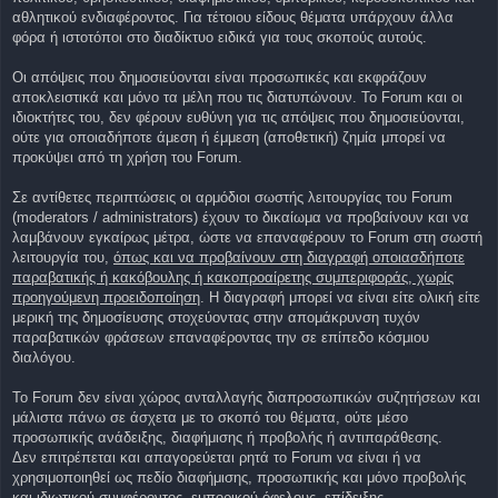
αθλητικού ενδιαφέροντος. Για τέτοιου είδους θέματα υπάρχουν άλλα
φόρα ή ιστοτόποι στο διαδίκτυο ειδικά για τους σκοπούς αυτούς.
Οι απόψεις που δημοσιεύονται είναι προσωπικές και εκφράζουν
αποκλειστικά και μόνο τα μέλη που τις διατυπώνουν. Το Forum και οι
ιδιοκτήτες του, δεν φέρουν ευθύνη για τις απόψεις που δημοσιεύονται,
ούτε για οποιαδήποτε άμεση ή έμμεση (αποθετική) ζημία μπορεί να
προκύψει από τη χρήση του Forum.
Σε αντίθετες περιπτώσεις οι αρμόδιοι σωστής λειτουργίας του Forum
(moderators / administrators) έχουν το δικαίωμα να προβαίνουν και να
λαμβάνουν εγκαίρως μέτρα, ώστε να επαναφέρουν το Forum στη σωστή
λειτουργία του,
όπως και να προβαίνουν στη διαγραφή οποιασδήποτε
παραβατικής ή κακόβουλης ή κακοπροαίρετης συμπεριφοράς, χωρίς
προηγούμενη προειδοποίηση
. Η διαγραφή μπορεί να είναι είτε ολική είτε
μερική της δημοσίευσης στοχεύοντας στην απομάκρυνση τυχόν
παραβατικών φράσεων επαναφέροντας την σε επίπεδο κόσμιου
διαλόγου.
To Forum δεν είναι χώρος ανταλλαγής διαπροσωπικών συζητήσεων και
μάλιστα πάνω σε άσχετα με το σκοπό του θέματα, ούτε μέσο
προσωπικής ανάδειξης, διαφήμισης ή προβολής ή αντιπαράθεσης.
Δεν επιτρέπεται και απαγορεύεται ρητά τo Forum να είναι ή να
χρησιμοποιηθεί ως πεδίο διαφήμισης, προσωπικής και μόνο προβολής
και ιδιωτικού συμφέροντος, εμπορικού όφελους, επίδειξης,