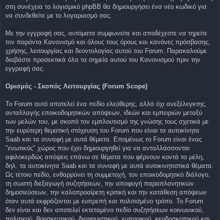
στη συνέχεια το λογισμικό phpBB θα δημιουργήσει ένα νέο κωδικό για
να συνδεθείτε με το λογαριασμό σας.
Με την εγγραφή σας, αυτόματα συμφωνείτε και αποδέχεστε να τηρείτε
τον παρόντα Κανονισμό και όλους τους όρους και κανόνες πρόσβασης,
χρήσης, λειτουργίας και δεοντολογίας αυτού του Forum. Παρακαλούμε
διαβάστε προσεκτικά όλα τα σημεία αυτού του Κανονισμού πριν την
εγγραφή σας.
Ορισμός - Σκοπός Λειτουργίας (Forum Scope)
To Forum αυτό αποτελεί ένα πεδίο ελεύθερης, αλλά όχι ανεξέλεγκτης,
ανταλλαγής εποικοδομητικών απόψεων, ιδεών και εμπειριών μεταξύ
των μελών του, με σκοπό τον εμπλουτισμό της γνώσης τους σχετικά με
την ευρύτερη θεματική στόχευση του Forum που είναι τα αυτοκίνητα
Saab και τα συναφή με αυτά θέματα. Επομένως το Forum είναι ένας
"ενωτικός" χώρος που έχει δημιουργηθεί για να ανταλλάσσονται
αφιλοκερδώς απόψεις επάνω σε θέματα που φέρνουν κοντά τα μέλη,
δηλ. τα αυτοκίνητα Saab και τα συναφή με αυτά αυτοκινητιστικά θέματα.
Ως τέτοιο πεδίο, ενθαρρύνει τη συμμετοχή, τον εποικοδομητικό διάλογο,
τη σωστή διεξαγωγή συζητήσεων, την αποφυγή παραπλανητικών
δημοσιεύσεων, την καλοπροαίρετη κριτική και την κατάθεση απόψεων
όταν αυτά εκφράζονται με ευπρεπή και πολιτισμένο τρόπο. Το Forum
δεν είναι και δεν αποτελεί εκτεταμένο πεδίο συζητήσεων κοινωνικού,
πολιτικού, θρησκευτικού, διαφημιστικού, εμπορικού, κερδοσκοπικού και