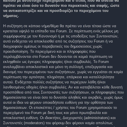
κάποιο με αντίστοιχο περιεχόμενο και ο τίτλος που θα δίνεται θα
πρέπει να είναι όσο το δυνατόν πιο περιεκτικός και σαφής, ώστε
να αντικατοπτρίζει και να προσδιορίζει το περιεχόμενο του
νήματος.
Η συζήτηση σε κάποιο νήμα/θέμα θα πρέπει να είναι τέτοια ώστε να
κρατείται υψηλό το επίπεδο του Forum. Σε περίπτωση ενός μέλους μη
συμμόρφωσης με τον Κανονισμό ή με τις υποδείξεις των Συντονιστών,
αυτό ενδέχεται να αποκλεισθεί από τις συζητήσεις του Forum ή να
διαγραφούν αμέσως οι παραβατικές του δημοσιεύσεις χωρίς
προειδοποίηση. Το περιεχόμενο και οι πληροφορίες που
περιλαμβάνονται στο Forum δεν δύνανται σε καμιά περίπτωση να
εκληφθούν ως έγκυρες πληροφορίες ή/και συμβουλές. Το Forum
αναλαμβάνει αποκλειστικά και μόνο τη συλλογή, επεξεργασία και
διανομή του περιεχομένου των συζητήσεων, χωρίς να εγγυάται σε καμία
περίπτωση την αρτιότητα, πληρότητα, επάρκεια και καταλληλότητα
αυτού. Ενδέχεται πολλές συζητήσεις να περιέχουν λάθη ή/και
λανθασμένες οδηγίες ή/και συμβουλές. Αν και καταβάλεται κάθε δυνατή
προσπάθεια από τους Συντονιστές των συζητήσεων, οι πληροφορίες που
δημοσιεύονται να είναι όσο το δυνατόν αληθείς και ακριβείς, χωρίς όμως
αυτοί οι ίδιοι να φέρουν οποιαδήποτε ευθύνη για την ορθότητα των
δημοσιεύσεων. Οι επισκέπτες / χρήστες του Forum χρησιμοποιούν το
περιεχόμενό του Forum με δική τους και μόνο πρωτοβουλία και
αποκλειστική ευθύνη. Οι ιδιοκτήτες, Διαχειριστές (administrators) και
Συντονιστές (moderators) του φόρουμ δεν φέρουν καμία απολύτως