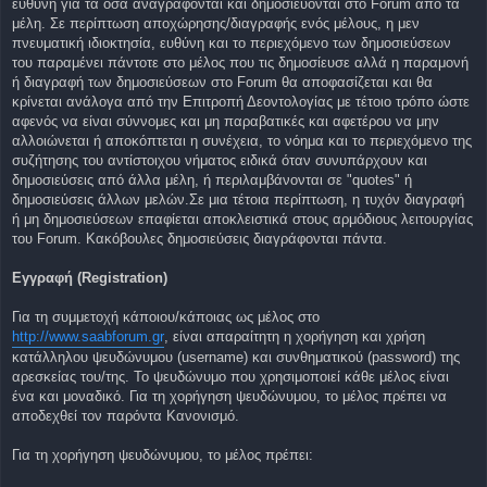
ευθύνη για τα όσα αναγράφονται και δημοσιεύονται στο Forum από τα
μέλη. Σε περίπτωση αποχώρησης/διαγραφής ενός μέλους, η μεν
πνευματική ιδιοκτησία, ευθύνη και το περιεχόμενο των δημοσιεύσεων
του παραμένει πάντοτε στο μέλος που τις δημοσίευσε αλλά η παραμονή
ή διαγραφή των δημοσιεύσεων στο Forum θα αποφασίζεται και θα
κρίνεται ανάλογα από την Επιτροπή Δεοντολογίας με τέτοιο τρόπο ώστε
αφενός να είναι σύννομες και μη παραβατικές και αφετέρου να μην
αλλοιώνεται ή αποκόπτεται η συνέχεια, το νόημα και το περιεχόμενο της
συζήτησης του αντίστοιχου νήματος ειδικά όταν συνυπάρχουν και
δημοσιεύσεις από άλλα μέλη, ή περιλαμβάνονται σε "quotes" ή
δημοσιεύσεις άλλων μελών.Σε μια τέτοια περίπτωση, η τυχόν διαγραφή
ή μη δημοσιεύσεων επαφίεται αποκλειστικά στους αρμόδιους λειτουργίας
του Forum. Κακόβουλες δημοσιεύσεις διαγράφονται πάντα.
Εγγραφή (Registration)
Για τη συμμετοχή κάποιου/κάποιας ως μέλος στο
http://www.saabforum.gr
, είναι απαραίτητη η χορήγηση και χρήση
κατάλληλου ψευδώνυμου (username) και συνθηματικού (password) της
αρεσκείας του/της. Το ψευδώνυμο που χρησιμοποιεί κάθε μέλος είναι
ένα και μοναδικό. Για τη χορήγηση ψευδώνυμου, το μέλος πρέπει να
αποδεχθεί τον παρόντα Κανονισμό.
Για τη χορήγηση ψευδώνυμου, το μέλος πρέπει: