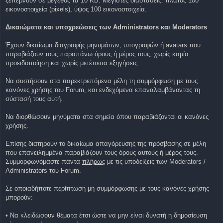
ξεπερνούν σε μέγεθος τα 10 KB. Μέγιστες διαστάσεις: πλάτος 100
εικονοστοιχεία (pixels), ύψος 100 εικονοστοιχεία.
Δικαιώματα και υποχρεώσεις των Administrators και Moderators
Έχουν δικαίωμα διαγραφής μηνυμάτων, υπογραφών ή avatars που
παραβιάζουν τους παραπάνω όρους ή μέρος τους, χωρίς καμία
προειδοποίηση και χωρίς μετέπειτα εξηγήσεις.
Να συστήσουν στα παρεκτρεπόμενα μέλη τη συμμόρφωση με τους
κανόνες χρήσης του Forum, και ενδεχόμενα επαναλαμβάνοντας τη
σύστασή τους αυτή.
Να διορθώσουν μηνύματα στα σημεία όπου παραβιάζονται οι κανόνες
χρήσης.
Επίσης διατηρούν το δικαίωμα απαγόρευσης της πρόσβασης σε μέλη
που επανειλημμένα παραβιάζουν τους όρους αυτούς ή μέρος τους.
Συμμορφωνόμαστε πάντα
πλήρως
με τις υποδείξεις των Moderators /
Administrators του Forum.
Σε οποιαδήποτε περίπτωση μη συμμόρφωσης με τους κανόνες χρήσης
μπορούν:
• Να κλειδώσουν θέματα έτσι ώστε να μην είναι δυνατή η δημοσίευση