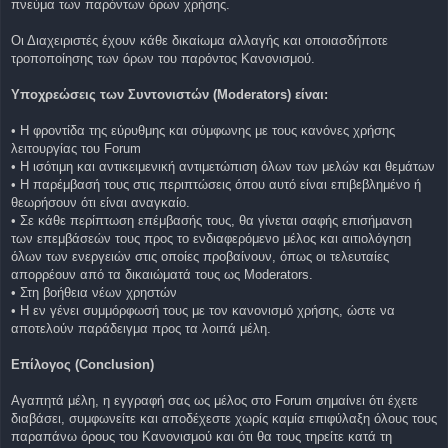
πνεύμα των παρόντων όρων χρήσης.
Οι Διαχειριστές έχουν κάθε δικαίωμα αλλαγής και οποιασδήποτε
τροποποίησης των όρων του παρόντος Κανονισμού.
Υποχρεώσεις των Συντονιστών (Moderators) είναι:
• Η φροντίδα της εύρυθμης και σύμφωνης με τους κανόνες χρήσης
λειτουργίας του Forum
• Η ισότιμη και αντικειμενική αντιμετώπιση όλων των μελών και θεμάτων
• Η παρέμβασή τους στις περιπτώσεις όπου αυτό είναι επιβεβλημένο ή
θεωρήσουν ότι είναι αναγκαίο.
• Σε κάθε περίπτωση επέμβασής τους, θα γίνεται σαφής επισήμανση
των επεμβάσεών τους προς το ενδιαφερόμενο μέλος και αιτιολόγηση
όλων των ενεργειών στις οποίες προβαίνουν, όπως οι τελευταίες
απορρέουν από τα δικαιώματά τους ως Moderators.
• Στη βοήθεια νέων χρηστών
• Η εν γένει συμμόρφωσή τους με τον κανονισμό χρήσης, ώστε να
αποτελούν παράδειγμα προς τα λοιπά μέλη.
Επίλογος (Conclusion)
Αγαπητά μέλη, η εγγραφή σας ως μέλος στο Forum σημαίνει ότι έχετε
διαβάσει, συμφωνείτε και αποδέχεστε χωρίς καμία επιφύλαξη όλους τους
παραπάνω όρους του Κανονισμού και ότι θα τους τηρείτε κατά τη