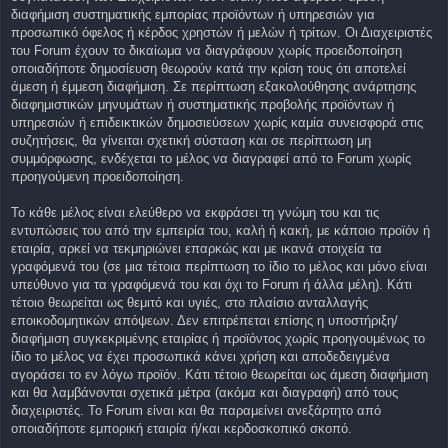
διαφήμιση συστηματικής εμπορίας προϊόντων ή υπηρεσιών για
προσωπικό όφελος ή κέρδος χρηστών ή μελών ή τρίτων. Οι Διαχειριστές
του Forum έχουν το δικαίωμα να διαγράφουν χωρίς προειδοποίηση
οποιαδήποτε δημοσίευση θεωρούν κατά την κρίση τους ότι αποτελεί
άμεση ή έμμεση διαφήμιση. Σε περίπτωση εξακολούθησης ανάρτησης
διαφημιστικών μηνυμάτων ή συστηματικής προβολής προϊόντων ή
υπηρεσιών ή επιδεικτικών δημοσιεύσεων χωρίς καμία συνεισφορά στις
συζητήσεις, θα γίνειται σχετική σύσταση και σε περίπτωση μη
συμμόρφωσης, ενδέχεται το μέλος να διαγραφεί από το Forum χωρίς
προηγούμενη προειδοποίηση.
Το κάθε μέλος είναι ελεύθερο να εκφράσει τη γνώμη του και τις
εντυπώσεις του από την εμπειρία του, καλή ή κακή, με κάποιο προϊόν ή
εταιρία, αρκεί να τεκμηριώνει επαρκώς και με ικανά στοιχεία τα
γραφόμενά του (σε μια τέτοια περίπτωση το ίδιο το μέλος και μόνο είναι
υπεύθυνο για τα γραφόμενά του και όχι το Forum ή άλλα μέλη). Κάτι
τέτοιο θεωρείται ως θεμιτό και υγιές, στο πλαίσιο ανταλλαγής
εποικοδομητικών απόψεων. Δεν επιτρέπεται επίσης η υποστήριξη/
διαφήμιση συγκεκριμένης εταιρίας ή προϊόντος χωρίς προηγουμένως το
ίδιο το μέλος να έχει προσωπικά κάνει χρήση και αποδεδειγμένα
αγοράσει το εν λόγω προϊόν. Κάτι τέτοιο θεωρείται ως άμεση διαφήμιση
και θα λαμβάνονται σχετικά μέτρα (ακόμα και διαγραφή) από τους
διαχειριστές. Το Forum είναι και θα παραμείνει ανεξάρτητο από
οποιαδήποτε εμπορική εταιρία ή/και κερδοσκοπικό σκοπό.