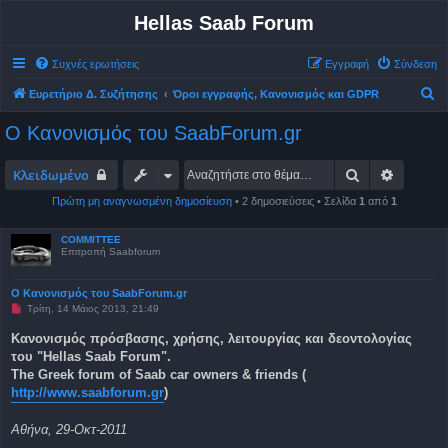
Hellas Saab Forum
Συχνές ερωτήσεις
Εγγραφή
Σύνδεση
Α
Ευρετήριο Δ. Συζήτησης
Όροι εγγραφής, Κανονισμός και GDPR
ν
Ο Κανονισμός του SaabForum.gr
α
ζ
Αναζήτηση
Ειδική 
Κλειδωμένο
ή
Πρώτη μη αναγνωσμένη δημοσίευση
• 2 δημοσιεύσεις • Σελίδα
1
από
1
τ
η
COMMITTEE
Επιτροπή Saabforum
σ
η
Ο Κανονισμός του SaabForum.gr
Μ
Τρίτη, 14 Μάιος 2013, 21:49
η
α
Κανονισμός πρόσβασης, χρήσης, λειτουργίας και δεοντολογίας
ν
του "Hellas Saab Forum".
α
γ
The Greek forum of Saab car owners & friends (
ν
http://www.saabforum.gr
)
ω
σ
μ
Αθήνα, 29-Οκτ-2011
έ
ν