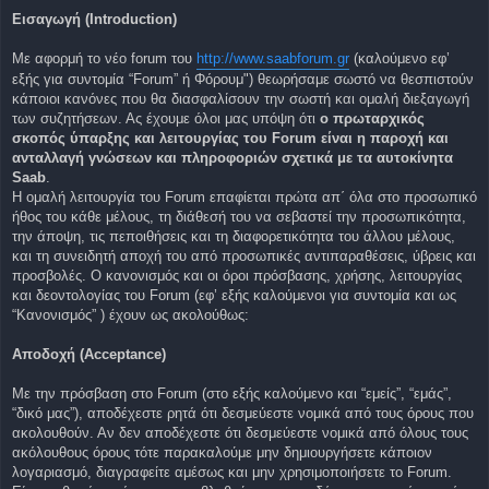
η
Εισαγωγή (Introduction)
δ
η
μ
Με αφορμή το νέο forum του
ο
http://www.saabforum.gr
(καλούμενο εφ’
σ
εξής για συντομία “Forum” ή Φόρουμ") θεωρήσαμε σωστό να θεσπιστούν
ί
ε
κάποιοι κανόνες που θα διασφαλίσουν την σωστή και ομαλή διεξαγωγή
υ
των συζητήσεων. Ας έχουμε όλοι μας υπόψη ότι
o πρωταρχικός
σ
η
σκοπός ύπαρξης και λειτουργίας του Forum είναι η παροχή και
ανταλλαγή γνώσεων και πληροφοριών σχετικά με τα αυτοκίνητα
Saab
.
Η ομαλή λειτουργία του Forum επαφίεται πρώτα απ΄ όλα στο προσωπικό
ήθος του κάθε μέλους, τη διάθεσή του να σεβαστεί την προσωπικότητα,
την άποψη, τις πεποιθήσεις και τη διαφορετικότητα του άλλου μέλους,
και τη συνειδητή αποχή του από προσωπικές αντιπαραθέσεις, ύβρεις και
προσβολές. Ο κανονισμός και οι όροι πρόσβασης, χρήσης, λειτουργίας
και δεοντολογίας του Forum (εφ’ εξής καλούμενοι για συντομία και ως
“Κανονισμός” ) έχουν ως ακολούθως:
Αποδοχή (Acceptance)
Με την πρόσβαση στο Forum (στο εξής καλούμενο και “εμείς”, “εμάς”,
“δικό μας”), αποδέχεστε ρητά ότι δεσμεύεστε νομικά από τους όρους που
ακολουθούν. Αν δεν αποδέχεστε ότι δεσμεύεστε νομικά από όλους τους
ακόλουθους όρους τότε παρακαλούμε μην δημιουργήσετε κάποιον
λογαριασμό, διαγραφείτε αμέσως και μην χρησιμοποιήσετε το Forum.