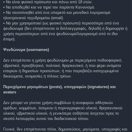
• Να είναι φυσικό πρόσωπο και πάνω από 18 ετών.
• Να αποδεχθεί και να τηρεί τον παρόντα Κανονισμό.
• Να ταυτοποιηθεί από ένα υπαρκτό και μοναδικό λογαριασμό
ηλεκτρονικού ταχυδρομείου (email).
• Να μην χρησιμοποιεί (ως φυσικό πρόσωπο) περισσότερα από ένα
ψευδώνυμα (δεν επιτρέπονται οι διπλοεγγραφές, δηλαδή η δημιουργία ή
χρήση περισσότερων από ένα ψευδώνυμο/λογαριασμό από το ίδιο
άτομο).
Ψευδώνυμα (usernames)
Δεν επιτρέπεται η χρήση ψευδώνυμου με περιεχόμενο ποδοσφαιρικό,
υβριστικό, προσβλητικό, πολιτικό, θρησκευτικό, ή που φέρει ονόματα
εταιριών ή δημοσίων προσώπων, ή που παραβιάζει κατοχυρωμένα
δικαιώματα, ονομασίες ή τίτλους τρίτων.
Περιεχόμενο μηνυμάτων (posts), υπογραφών (signatures) και
avatars
Δεν μπορεί να γίνεται χρήση συμβόλων ή αναφορών αθλητικών
ομάδων, κομμάτων, άσεμνου ή πορνογραφικού υλικού, θρησκευτικού
υλικού, υβριστικού υλικού, ή γενικότερα οτιδήποτε άσχετου προς το
σκοπό λειτουργίας αυτού του διαδικτυακού τόπου.
Γενικά, δεν επιτρέπονται τίτλοι, δημοσιεύσεις, μηνύματα, υπογραφές και