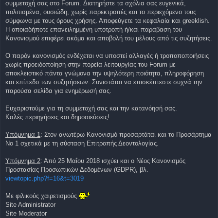
συμμετοχή σας στο Forum. Διατηρήστε τα σχόλια σας ευγενικά,
πολιτισμένα, ουσιώδη, χωρίς παρεκτροπές και το περιεχόμενο τους
σύμφωνα με τους όρους χρήσης. Αποφεύγετε τα κεφαλαία και greeklish.
Η οποιαδήποτε επανειλημμένη υποτροπή ή/και παράβαση του
Κανονισμού επιφέρει ακόμα και αποβολή του μέλους από τις συζητήσεις.
Ο παρόν κανονισμός ενδέχεται να υποστεί αλλαγές ή τροποποποιήσεις
χωρίς προειδοποίηση στην πορεία λειτουργίας του Forum με
αποκλειστικό πάντα γνώμονα την υψηλότερη ποιότητα, πληροφόρηση
και επίπεδο των συζητήσεων. Συνιστάται να επισκέπτεστε συχνά την
παρούσα σελίδα για ενημέρωσή σας.
Ευχαριστούμε για τη συμμετοχή σας και την κατανόησή σας.
Καλές περιηγήσεις και δημοσιεύσεις!
Υπόμνημα 1
: Στον ανωτέρω Κανονισμό προσαρτάται και το Προσάρτημα
No 1 σχετικά με τη σύσταση Επιτροπής Δεοντολογίας.
Υπόμνημα 2
: Από 25 Μαΐου 2018 ισχύει και ο Νέος Κανονισμός
Προστασίας Προσωπικών Δεδομένων (GDPR), βλ.
viewtopic.php?f=16&t=3019
Με φιλικούς χαιρετισμούς
Site Administrator
Site Moderator