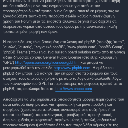
Είναι πιθανόν οι όροι να μεταβληθούν σε οποιαδήποτε χρονική στιγμή
και θα επιδιώξουμε να σας ενημερώσουμε για αυτό με τον
προσφορότερο δυνατό τρόπο, όμως θα ήταν συνετό εκ μέρους σας να
ξαναδιαβάζετε τακτικά την παρούσα σελίδα καθώς η συνεχιζόμενη
χρήση του Forum μετά τις εκάστοτε αλλαγές δείχνει πως δέχεστε ότι
δεσμεύεστε νομικά από αυτούς τους όρους με την ανανεωμένη και/ή
τροποποιημένη μορφή των όρων.
Η ιστοσελίδα μας είναι βασισμένη στο λογισμικό phpBB (στο εξής “αυτοί”,
“αυτών”, “αυτούς”, “λογισμικό phpBB”, “www.phpbb.com”, “phpBB Group”,
“phpBB Teams”) που είναι ένα bulletin board solution κάτω από τη γενική
άδεια δημόσιας χρήσης General Public License (στο εξής καλούμενη
“GPL”)
http://opensource.org/licenses/gpl.html
και μπορεί να
μεταφορτωθεί από την σελίδα
http://www.phpbb.com
. Η ομάδα του
phpBB δεν μπορεί να ασκήσει την επιρροή στο περιεχόμενο και τους
στόχους, τους οποίους ο χρήστης με αυτό το λογισμικό ακολουθεί λόγω
των κανονισμών του GPL. Για περισσότερες πληροφορίες σχετικά με το
phpBB, παρακαλούμε δείτε το:
http://www.phpbb.com
.
Αποδέχεστε να μην δημοσιεύετε οποιασδήποτε μορφής περιεχόμενο που
είναι καθαρά διαφημιστικό, για προσωπική και μόνο προβολή και
συμφέρον (χωρίς καμία απολύτως συνεισφορά στις συζητήσεις ή το
σκοπό του Forum), παραπλανητικό, προσβλητικό, προσηλυτισκό,
άσεμνο, χυδαίο, συκοφαντικό, περιέχον μίσος ή απειλή, σεξουαλικά
προσανατολισμένο ή οτιδήποτε άλλο που παραβιάζει νόμους είτε της