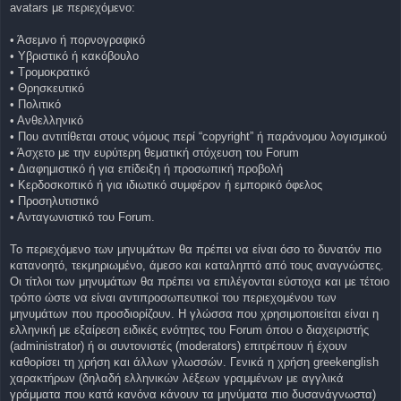
avatars με περιεχόμενο:
• Άσεμνο ή πορνογραφικό
• Υβριστικό ή κακόβουλο
• Τρομοκρατικό
• Θρησκευτικό
• Πολιτικό
• Ανθελληνικό
• Που αντιτίθεται στους νόμους περί “copyright” ή παράνομου λογισμικού
• Άσχετο με την ευρύτερη θεματική στόχευση του Forum
• Διαφημιστικό ή για επίδειξη ή προσωπική προβολή
• Κερδοσκοπικό ή για ιδιωτικό συμφέρον ή εμπορικό όφελος
• Προσηλυτιστικό
• Ανταγωνιστικό του Forum.
Το περιεχόμενο των μηνυμάτων θα πρέπει να είναι όσο το δυνατόν πιο
κατανοητό, τεκμηριωμένο, άμεσο και καταληπτό από τους αναγνώστες.
Οι τίτλοι των μηνυμάτων θα πρέπει να επιλέγονται εύστοχα και με τέτοιο
τρόπο ώστε να είναι αντιπροσωπευτικοί του περιεχομένου των
μηνυμάτων που προσδιορίζουν. Η γλώσσα που χρησιμοποιείται είναι η
ελληνική με εξαίρεση ειδικές ενότητες του Forum όπου ο διαχειριστής
(administrator) ή οι συντονιστές (moderators) επιτρέπουν ή έχουν
καθορίσει τη χρήση και άλλων γλωσσών. Γενικά η χρήση greekenglish
χαρακτήρων (δηλαδή ελληνικών λέξεων γραμμένων με αγγλικά
γράμματα που κατά κανόνα κάνουν τα μηνύματα πιο δυσανάγνωστα)