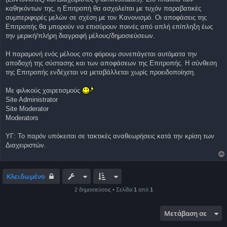
σ
καθηκόντων της, η Επιτροπή θα ασχολείται με τυχόν παραβατικές
ί
συμπεριφορές μελών σε σχέση με τον Κανονισμό. Οι αποφάσεις της
ε
υ
Επιτροπής θα μπορούν να επισύρουν ποινές από απλή επίπληξη έως
σ
την μερική/πλήρη διαγραφή μέλους/δημοσιεύσεων.
η
Η παραμονή ενός μέλους στο φόρουμ συνεπάγεται αυτόματα την
αποδοχή της σύστασης και των αποφάσεων της Επιτροπής. Η σύνθεση
της Επιτροπής ενδέχεται να μεταβάλλεται χωρίς προειδοποίηση.
Με φιλικούς χαιρετισμούς
Site Administrator
Site Moderator
Moderators
ΥΓ: Το παρόν υπόκειται σε τακτικές αναθεωρήσεις κατά την κρίση των
Διαχειριστών.
Κλειδωμένο
2 δημοσιεύσεις • Σελίδα
1
από
1
Μετάβαση σε