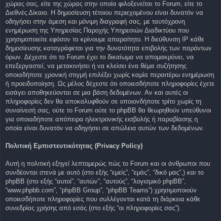
χώρας σας, είτε της χώρας στην οποία φιλοξενείται το Forum, είτε το
Διεθνές Δίκαιο. Η δημοσίευση τέτοιου περιεχομένου είναι δυνατόν να
οδηγήσει στην άμεση και μόνιμη διαγραφή σας, με ταυτόχρονη
ενημέρωση της Υπηρεσίας Παροχής Υπηρεσιών Διαδικτύου που
χρησιμοποιείτε εφόσον το κρίνουμε απαραίτητο. Η διεύθυνση IP κάθε
δημοσίευσης καταγράφεται για την δυνατότητα επιβολής των παρόντων
όρων. Δέχεστε ότι το Forum έχει το δικαίωμα να απομακρύνει, να
επεξεργαστεί, να μετακινήσει ή να κλείσει ένα θέμα συζήτησης
οποιαδήποτε χρονική στιγμή επιλέξει χωρίς καμία περαιτέρω ενημέρωση
ή προειδοποίηση. Ως μέλος δέχεστε ότι οποιεσδήποτε πληροφορίες έχετε
εισάγει αποθηκεύονται σε μια βάση δεδομένων. Αν και αυτές οι
πληροφορίες δεν θα αποκαλυφθούν σε οποιονδήποτε τρίτο χωρίς τη
συναίνεσή σας, ούτε το Forum ούτε το phpBB θα θεωρηθούν υπεύθυνοι
για οποιαδήποτε απόπειρα ηλεκτρονικής εισβολής ή παραβίασης η
οποία είναι δυνατόν να οδηγήσει σε απώλεια αυτών των δεδομένων.
Πολιτική Εμπιστευτικότητας (Privacy Policy)
Αυτή η πολιτική εξηγεί λεπτομερώς πώς το Forum και οι άνθρωποι που
συνδέονται στενά με αυτό (στο εξής “εμείς”, “εμάς”, “δικό μας”,) και το
phpBB (στο εξής “αυτοί”, “αυτών”, “αυτούς”, “λογισμικό phpBB”,
“www.phpbb.com”, “phpBB Group”, “phpBB Teams”) χρησιμοποιούν
οποιεσδήποτε πληροφορίες που συλλέγονται κατά τη διάρκεια κάθε
συνεδρίας χρήσης από εσάς (στο εξής “οι πληροφορίες σας”).