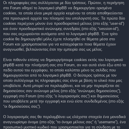
Οι πληροφορίες σας συλλέγονται με δύο τρόπους. Πρώτον, η περιήγηση
στο Forum οδηγεί το λογισμικό phpBB να δημιουργήσει ορισμένα
cookies, τα οποία είναι μικρά αρχεία κειμένου τα οποία αποθηκεύονται
στα προσωρινά αρχεία του πλοηγού του υπολογιστή σας. Τα πρώτα δύο
cookies περιέχουν μόνον ένα προσδιοριστικό μέλους (στο εξής “user-id”)
και έναν προσδιοριστικό ανώνυμης συνεδρίας (στο εξής “session-id”),
που σας εκχωρούνται αυτόματα από το λογισμικό phpBB. Ένα τρίτο
cookie θα δημιουργηθεί μόλις έχετε πλοηγηθεί σε θέματα μέσα στο
Forum και χρησιμοποιείται για να καταγράφεται ποια θέματα έχουν
αναγνωσθεί, βελτιώνοντας έτσι την εμπειρία σας ως μέλος.
Είναι πιθανόν επίσης να δημιουργήσουμε cookies εκτός του λογισμικού
phpBB κατά την πλοήγησή σας στο Forum, αν και αυτά είναι έξω από το
πεδίο αυτού του εγγράφου, το οποίο καλύπτει μόνο τις σελίδες που
δημιουργούνται από το λογισμικό phpBB. Ο δεύτερος τρόπος με τον
οποίο συλλέγουμε τις πληροφορίες σας είναι με βάση το υλικό που μας
υποβάλετε. Αυτό μπορεί να περιλαμβάνει, και να μην περιορίζεται σε:
δημοσιεύσεις σαν ανώνυμο μέλος (στο εξής “ανώνυμες δημοσιεύσεις”),
εγγραφή στο Forum (στο εξής “ο λογαριασμός σας”) και δημοσιεύσεις
που υποβάλετε μετά την εγγραφή και ενώ είστε συνδεδεμένος (στο εξής
“οι δημοσιεύσεις σας”).
Ο λογαριασμός σας θα περιλαμβάνει ως ελάχιστα στοιχεία ένα μοναδικά
αναγνωρίσιμο όνομα (στο εξής “το όνομα μέλους σας” ή “username”), ένα
προσωπικό μυστικό κωδικό που χρησιμοποιείται για τη σύνδεση με το