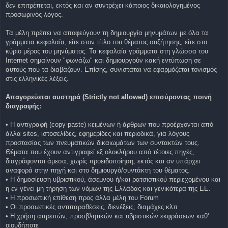
δεν επιτρέπεται, εκτός και αν συντρέχει κάποιος δικαιολογημένος
προσωρινός λόγος.
Τα μέλη πρέπει να αποφεύγουν τη δημιουργία μηνυμάτων με όλα τα
γράμματα κεφαλαία, είτε στον τίτλο του θέματος συζήτησης, είτε στο
κύριο μέρος του μηνύματος. Τα κεφαλαία γράμματα στη γλώσσα του
Internet σημαίνουν "φωνάζω" και δημιουργούν κακή εντύπωση σε
αυτούς που τα διαβάζουν. Επίσης, συνιστάται να εφαρμόζεται τονισμός
στις ελληνικές λέξεις.
Απαγορεύεται αυστηρά (Strictly not allowed) επισύροντας ποινή
διαγραφής:
• Η αντιγραφή (copy-paste) κειμένων ή άρθρων που προέρχονται από
άλλα sites, ιστοσελίδες, εφημερίδες και περιοδικά, για λόγους
προστασίας των πνευματικών δικαιωμάτων των συντακτών τους.
Θέματα που έχουν αντιγραφεί εξ ολοκλήρου από τέτοιες πηγές,
διαγράφονται άμεσα, χωρίς προειδοποίηση, εκτός και αν υπάρχει
αναφορά στην πηγή και στο δημιουργό/συντάκτη του θέματος.
• Η δημοσίευση υβριστικού, άσεμνου ή/και ρατσιστικού περιεχομένου και
η εν γένει μη τήρηση των νόμων της Ελλάδας και γενικότερα της ΕΕ.
• Η προσωπική επίθεση προς άλλα μέλη του Forum
• Οι προσωπικές αντιπαραθέσεις, διενέξεις, διαμάχες κλπ
• Η χρήση απρεπών, προσβλητικών και υβριστικών εκφράσεων καθ'
οιουδήποτε