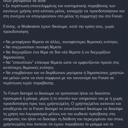
νέων μηνυμάτων σε αυτά
• Σε περίπτωση επανειλημμένης και συστηματικής παραβίασης των
κανόνων χρήσης από κάποιος μέλος, καταρχήν να προειδοποιήσουν και
στη συνέχεια να απαγορεύσουν στο μέλος τη συμμετοχή του στο Forum
Επίσης, οι Moderators έχουν δικαίωμα, κατά την κρίση τους, χωρίς
προειδοποίηση:
• Να μεταφέρουν θέματα σε άλλες, συναφέστερες θεματικές ενότητες
• Να συγχωνεύουν συναφή θέματα
• Να διαχωρίζουν ένα θέμα σε δύο νέα θέματα ή να διαχωρίζουν
δημοσιεύσεις
• Να "επικολλούν" επίκαιρα θέματα ώστε να εμφανίζονται πρώτα στις
αντίστοιχες θεματικές ενότητες
• Να επεμβαίνουν και να διορθώνουν μηνύματα ή δημοσιεύσεις χρηστών
και μελών ώστε να είναι σύμφωνα με τον κανονισμό του Forum σε
περίπτωση τυχόν παραβίασης.
Το Forum διατηρεί το δικαίωμα να τροποποιεί ή/και να διακόπτει
προσωρινά ή μόνιμα, μέρος ή το σύνολο των υπηρεσιών του με ή χωρίς
προειδοποίηση προς τους χρήστες/μέλη. O χρήστης/μέλος κατανοεί και
αποδέχεται ότι το Forum διατηρεί το αποκλειστικό δικαίωμα να διακόψει
τη χρήση του λογαριασμού μέλους και του κωδικού πρόσβασης στις
υπηρεσίες του ή/και να διακόψει τη διάθεση του περιεχομένου του στους
χρήστες/μέλη που πιστεύει ότι έχουν παραβιάσει το γράμμα και το