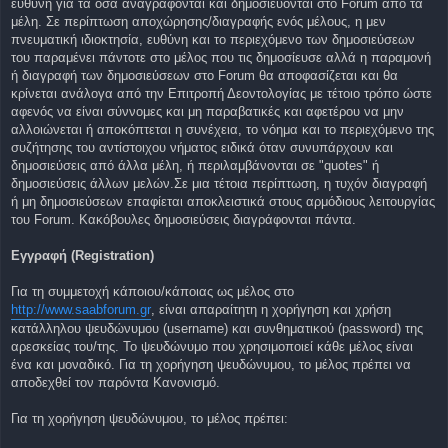
ευθύνη για τα όσα αναγράφονται και δημοσιεύονται στο Forum από τα
μέλη. Σε περίπτωση αποχώρησης/διαγραφής ενός μέλους, η μεν
πνευματική ιδιοκτησία, ευθύνη και το περιεχόμενο των δημοσιεύσεων
του παραμένει πάντοτε στο μέλος που τις δημοσίευσε αλλά η παραμονή
ή διαγραφή των δημοσιεύσεων στο Forum θα αποφασίζεται και θα
κρίνεται ανάλογα από την Επιτροπή Δεοντολογίας με τέτοιο τρόπο ώστε
αφενός να είναι σύννομες και μη παραβατικές και αφετέρου να μην
αλλοιώνεται ή αποκόπτεται η συνέχεια, το νόημα και το περιεχόμενο της
συζήτησης του αντίστοιχου νήματος ειδικά όταν συνυπάρχουν και
δημοσιεύσεις από άλλα μέλη, ή περιλαμβάνονται σε "quotes" ή
δημοσιεύσεις άλλων μελών.Σε μια τέτοια περίπτωση, η τυχόν διαγραφή
ή μη δημοσιεύσεων επαφίεται αποκλειστικά στους αρμόδιους λειτουργίας
του Forum. Κακόβουλες δημοσιεύσεις διαγράφονται πάντα.
Εγγραφή (Registration)
Για τη συμμετοχή κάποιου/κάποιας ως μέλος στο
http://www.saabforum.gr
, είναι απαραίτητη η χορήγηση και χρήση
κατάλληλου ψευδώνυμου (username) και συνθηματικού (password) της
αρεσκείας του/της. Το ψευδώνυμο που χρησιμοποιεί κάθε μέλος είναι
ένα και μοναδικό. Για τη χορήγηση ψευδώνυμου, το μέλος πρέπει να
αποδεχθεί τον παρόντα Κανονισμό.
Για τη χορήγηση ψευδώνυμου, το μέλος πρέπει: