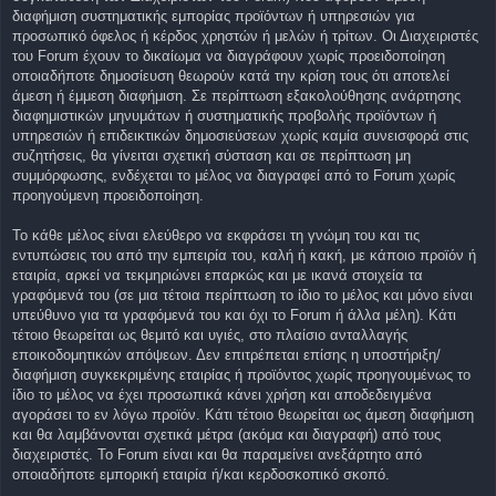
διαφήμιση συστηματικής εμπορίας προϊόντων ή υπηρεσιών για
προσωπικό όφελος ή κέρδος χρηστών ή μελών ή τρίτων. Οι Διαχειριστές
του Forum έχουν το δικαίωμα να διαγράφουν χωρίς προειδοποίηση
οποιαδήποτε δημοσίευση θεωρούν κατά την κρίση τους ότι αποτελεί
άμεση ή έμμεση διαφήμιση. Σε περίπτωση εξακολούθησης ανάρτησης
διαφημιστικών μηνυμάτων ή συστηματικής προβολής προϊόντων ή
υπηρεσιών ή επιδεικτικών δημοσιεύσεων χωρίς καμία συνεισφορά στις
συζητήσεις, θα γίνειται σχετική σύσταση και σε περίπτωση μη
συμμόρφωσης, ενδέχεται το μέλος να διαγραφεί από το Forum χωρίς
προηγούμενη προειδοποίηση.
Το κάθε μέλος είναι ελεύθερο να εκφράσει τη γνώμη του και τις
εντυπώσεις του από την εμπειρία του, καλή ή κακή, με κάποιο προϊόν ή
εταιρία, αρκεί να τεκμηριώνει επαρκώς και με ικανά στοιχεία τα
γραφόμενά του (σε μια τέτοια περίπτωση το ίδιο το μέλος και μόνο είναι
υπεύθυνο για τα γραφόμενά του και όχι το Forum ή άλλα μέλη). Κάτι
τέτοιο θεωρείται ως θεμιτό και υγιές, στο πλαίσιο ανταλλαγής
εποικοδομητικών απόψεων. Δεν επιτρέπεται επίσης η υποστήριξη/
διαφήμιση συγκεκριμένης εταιρίας ή προϊόντος χωρίς προηγουμένως το
ίδιο το μέλος να έχει προσωπικά κάνει χρήση και αποδεδειγμένα
αγοράσει το εν λόγω προϊόν. Κάτι τέτοιο θεωρείται ως άμεση διαφήμιση
και θα λαμβάνονται σχετικά μέτρα (ακόμα και διαγραφή) από τους
διαχειριστές. Το Forum είναι και θα παραμείνει ανεξάρτητο από
οποιαδήποτε εμπορική εταιρία ή/και κερδοσκοπικό σκοπό.