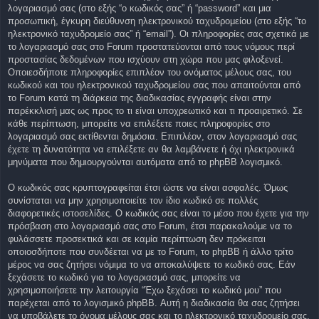
λογαριασμό σας (στο εξής “ο κωδικός σας” ή “password” και μια
προσωπική, έγκυρη διεύθυνση ηλεκτρονικού ταχυδρομείου (στο εξής “το
ηλεκτρονικό ταχυδρομείο σας” ή “email”). Οι πληροφορίες σας σχετικά με
το λογαριασμό σας στο Forum προστατεύονται από τους νόμους περί
προστασίας δεδομένων που ισχύουν στη χώρα που μας φιλοξενεί.
Οποιεσδήποτε πληροφορίες επιπλέον του ονόματος μέλους σας, του
κωδικού και του ηλεκτρονικού ταχυδρομείου σας που απαιτούνται από
το Forum κατά τη διάρκεια της διαδικασίας εγγραφής είναι στην
παρέκκλισή μας ως προς το τι είναι υποχρεωτικό και τι προαιρετικό. Σε
κάθε περίπτωση, μπορείτε να επιλέξετε ποιες πληροφορίες στο
λογαριασμό σας εκτίθενται δημόσια. Επιπλέον, στον λογαριασμό σας
έχετε τη δυνατότητα να επιλέξετε αν θα λαμβάνετε ή όχι ηλεκτρονικά
μηνύματα που δημιουργούνται αυτόματα από το phpBB λογισμικό.
Ο κωδικός σας κρυπτογραφείται έτσι ώστε να είναι ασφαλές. Όμως
συνίσταται να μην χρησιμοποιείτε τον ίδιο κωδικό σε πολλές
διαφορετικές ιστοσελίδες. Ο κωδικός σας είναι το μέσο που έχετε για την
πρόσβαση στο λογαριασμό σας στο Forum, έτσι παρακαλούμε να το
φυλάσσετε προσεκτικά και σε καμία περίπτωση δεν πρόκειται
οποιοσδήποτε που συνδέεται να με το Forum, το phpBB ή άλλο τρίτο
μέρος να σας ζητήσει νόμιμα το να αποκαλύψετε το κωδικό σας. Εάν
ξεχάσετε το κωδικό για το λογαριασμό σας, μπορείτε να
χρησιμοποιήσετε την λειτουργία “Έχω ξεχάσει το κωδικό μου” που
παρέχεται από το λογισμικό phpBB. Αυτή η διαδικασία θα σας ζητήσει
να υποβάλετε το όνομα μέλους σας και το ηλεκτρονικό ταχυδρομείο σας,