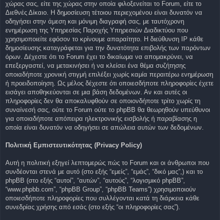
χώρας σας, είτε της χώρας στην οποία φιλοξενείται το Forum, είτε το
Διεθνές Δίκαιο. Η δημοσίευση τέτοιου περιεχομένου είναι δυνατόν να
οδηγήσει στην άμεση και μόνιμη διαγραφή σας, με ταυτόχρονη
ενημέρωση της Υπηρεσίας Παροχής Υπηρεσιών Διαδικτύου που
χρησιμοποιείτε εφόσον το κρίνουμε απαραίτητο. Η διεύθυνση IP κάθε
δημοσίευσης καταγράφεται για την δυνατότητα επιβολής των παρόντων
όρων. Δέχεστε ότι το Forum έχει το δικαίωμα να απομακρύνει, να
επεξεργαστεί, να μετακινήσει ή να κλείσει ένα θέμα συζήτησης
οποιαδήποτε χρονική στιγμή επιλέξει χωρίς καμία περαιτέρω ενημέρωση
ή προειδοποίηση. Ως μέλος δέχεστε ότι οποιεσδήποτε πληροφορίες έχετε
εισάγει αποθηκεύονται σε μια βάση δεδομένων. Αν και αυτές οι
πληροφορίες δεν θα αποκαλυφθούν σε οποιονδήποτε τρίτο χωρίς τη
συναίνεσή σας, ούτε το Forum ούτε το phpBB θα θεωρηθούν υπεύθυνοι
για οποιαδήποτε απόπειρα ηλεκτρονικής εισβολής ή παραβίασης η
οποία είναι δυνατόν να οδηγήσει σε απώλεια αυτών των δεδομένων.
Πολιτική Εμπιστευτικότητας (Privacy Policy)
Αυτή η πολιτική εξηγεί λεπτομερώς πώς το Forum και οι άνθρωποι που
συνδέονται στενά με αυτό (στο εξής “εμείς”, “εμάς”, “δικό μας”,) και το
phpBB (στο εξής “αυτοί”, “αυτών”, “αυτούς”, “λογισμικό phpBB”,
“www.phpbb.com”, “phpBB Group”, “phpBB Teams”) χρησιμοποιούν
οποιεσδήποτε πληροφορίες που συλλέγονται κατά τη διάρκεια κάθε
συνεδρίας χρήσης από εσάς (στο εξής “οι πληροφορίες σας”).