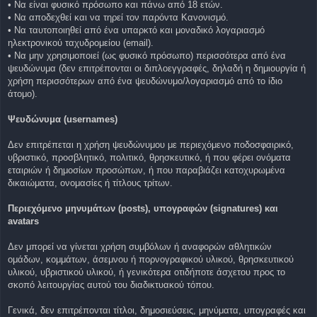
• Να είναι φυσικό πρόσωπο και πάνω από 18 ετών.
• Να αποδεχθεί και να τηρεί τον παρόντα Κανονισμό.
• Να ταυτοποιηθεί από ένα υπαρκτό και μοναδικό λογαριασμό
ηλεκτρονικού ταχυδρομείου (email).
• Να μην χρησιμοποιεί (ως φυσικό πρόσωπο) περισσότερα από ένα
ψευδώνυμα (δεν επιτρέπονται οι διπλοεγγραφές, δηλαδή η δημιουργία ή
χρήση περισσότερων από ένα ψευδώνυμο/λογαριασμό από το ίδιο
άτομο).
Ψευδώνυμα (usernames)
Δεν επιτρέπεται η χρήση ψευδώνυμου με περιεχόμενο ποδοσφαιρικό,
υβριστικό, προσβλητικό, πολιτικό, θρησκευτικό, ή που φέρει ονόματα
εταιριών ή δημοσίων προσώπων, ή που παραβιάζει κατοχυρωμένα
δικαιώματα, ονομασίες ή τίτλους τρίτων.
Περιεχόμενο μηνυμάτων (posts), υπογραφών (signatures) και
avatars
Δεν μπορεί να γίνεται χρήση συμβόλων ή αναφορών αθλητικών
ομάδων, κομμάτων, άσεμνου ή πορνογραφικού υλικού, θρησκευτικού
υλικού, υβριστικού υλικού, ή γενικότερα οτιδήποτε άσχετου προς το
σκοπό λειτουργίας αυτού του διαδικτυακού τόπου.
Γενικά, δεν επιτρέπονται τίτλοι, δημοσιεύσεις, μηνύματα, υπογραφές και