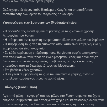
πνεύμα των παρόντων όρων χρήσης.
Οι Διαχειριστές έχουν κάθε δικαίωμα αλλαγής και οποιασδήποτε
τροποποίησης των όρων του παρόντος Κανονισμού.
Υποχρεώσεις των Συντονιστών (Moderators) είναι:
• Η φροντίδα της εύρυθμης και σύμφωνης με τους κανόνες χρήσης
λειτουργίας του Forum
• Η ισότιμη και αντικειμενική αντιμετώπιση όλων των μελών και θεμάτων
• Η παρέμβασή τους στις περιπτώσεις όπου αυτό είναι επιβεβλημένο ή
θεωρήσουν ότι είναι αναγκαίο.
• Σε κάθε περίπτωση επέμβασής τους, θα γίνεται σαφής επισήμανση
των επεμβάσεών τους προς το ενδιαφερόμενο μέλος και αιτιολόγηση
όλων των ενεργειών στις οποίες προβαίνουν, όπως οι τελευταίες
απορρέουν από τα δικαιώματά τους ως Moderators.
• Στη βοήθεια νέων χρηστών
• Η εν γένει συμμόρφωσή τους με τον κανονισμό χρήσης, ώστε να
αποτελούν παράδειγμα προς τα λοιπά μέλη.
Επίλογος (Conclusion)
Αγαπητά μέλη, η εγγραφή σας ως μέλος στο Forum σημαίνει ότι έχετε
διαβάσει, συμφωνείτε και αποδέχεστε χωρίς καμία επιφύλαξη όλους τους
παραπάνω όρους του Κανονισμού και ότι θα τους τηρείτε κατά τη