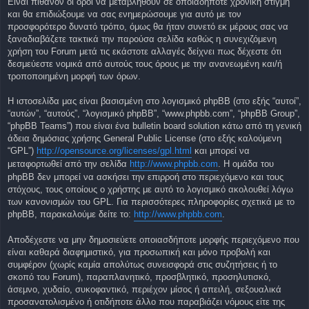
Είναι πιθανόν οι όροι να μεταβληθούν σε οποιαδήποτε χρονική στιγμή
και θα επιδιώξουμε να σας ενημερώσουμε για αυτό με τον
προσφορότερο δυνατό τρόπο, όμως θα ήταν συνετό εκ μέρους σας να
ξαναδιαβάζετε τακτικά την παρούσα σελίδα καθώς η συνεχιζόμενη
χρήση του Forum μετά τις εκάστοτε αλλαγές δείχνει πως δέχεστε ότι
δεσμεύεστε νομικά από αυτούς τους όρους με την ανανεωμένη και/ή
τροποποιημένη μορφή των όρων.
Η ιστοσελίδα μας είναι βασισμένη στο λογισμικό phpBB (στο εξής “αυτοί”,
“αυτών”, “αυτούς”, “λογισμικό phpBB”, “www.phpbb.com”, “phpBB Group”,
“phpBB Teams”) που είναι ένα bulletin board solution κάτω από τη γενική
άδεια δημόσιας χρήσης General Public License (στο εξής καλούμενη
“GPL”)
http://opensource.org/licenses/gpl.html
και μπορεί να
μεταφορτωθεί από την σελίδα
http://www.phpbb.com
. Η ομάδα του
phpBB δεν μπορεί να ασκήσει την επιρροή στο περιεχόμενο και τους
στόχους, τους οποίους ο χρήστης με αυτό το λογισμικό ακολουθεί λόγω
των κανονισμών του GPL. Για περισσότερες πληροφορίες σχετικά με το
phpBB, παρακαλούμε δείτε το:
http://www.phpbb.com
.
Αποδέχεστε να μην δημοσιεύετε οποιασδήποτε μορφής περιεχόμενο που
είναι καθαρά διαφημιστικό, για προσωπική και μόνο προβολή και
συμφέρον (χωρίς καμία απολύτως συνεισφορά στις συζητήσεις ή το
σκοπό του Forum), παραπλανητικό, προσβλητικό, προσηλυτισκό,
άσεμνο, χυδαίο, συκοφαντικό, περιέχον μίσος ή απειλή, σεξουαλικά
προσανατολισμένο ή οτιδήποτε άλλο που παραβιάζει νόμους είτε της