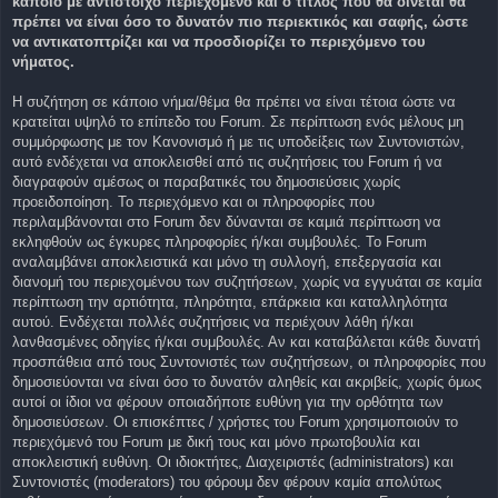
κάποιο με αντίστοιχο περιεχόμενο και ο τίτλος που θα δίνεται θα
πρέπει να είναι όσο το δυνατόν πιο περιεκτικός και σαφής, ώστε
να αντικατοπτρίζει και να προσδιορίζει το περιεχόμενο του
νήματος.
Η συζήτηση σε κάποιο νήμα/θέμα θα πρέπει να είναι τέτοια ώστε να
κρατείται υψηλό το επίπεδο του Forum. Σε περίπτωση ενός μέλους μη
συμμόρφωσης με τον Κανονισμό ή με τις υποδείξεις των Συντονιστών,
αυτό ενδέχεται να αποκλεισθεί από τις συζητήσεις του Forum ή να
διαγραφούν αμέσως οι παραβατικές του δημοσιεύσεις χωρίς
προειδοποίηση. Το περιεχόμενο και οι πληροφορίες που
περιλαμβάνονται στο Forum δεν δύνανται σε καμιά περίπτωση να
εκληφθούν ως έγκυρες πληροφορίες ή/και συμβουλές. Το Forum
αναλαμβάνει αποκλειστικά και μόνο τη συλλογή, επεξεργασία και
διανομή του περιεχομένου των συζητήσεων, χωρίς να εγγυάται σε καμία
περίπτωση την αρτιότητα, πληρότητα, επάρκεια και καταλληλότητα
αυτού. Ενδέχεται πολλές συζητήσεις να περιέχουν λάθη ή/και
λανθασμένες οδηγίες ή/και συμβουλές. Αν και καταβάλεται κάθε δυνατή
προσπάθεια από τους Συντονιστές των συζητήσεων, οι πληροφορίες που
δημοσιεύονται να είναι όσο το δυνατόν αληθείς και ακριβείς, χωρίς όμως
αυτοί οι ίδιοι να φέρουν οποιαδήποτε ευθύνη για την ορθότητα των
δημοσιεύσεων. Οι επισκέπτες / χρήστες του Forum χρησιμοποιούν το
περιεχόμενό του Forum με δική τους και μόνο πρωτοβουλία και
αποκλειστική ευθύνη. Οι ιδιοκτήτες, Διαχειριστές (administrators) και
Συντονιστές (moderators) του φόρουμ δεν φέρουν καμία απολύτως