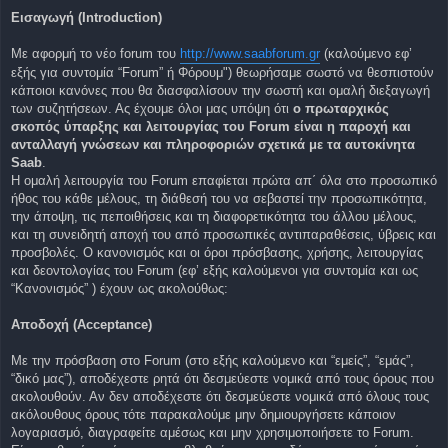
η
Εισαγωγή (Introduction)
δ
η
μ
Με αφορμή το νέο forum του
ο
http://www.saabforum.gr
(καλούμενο εφ’
σ
εξής για συντομία “Forum” ή Φόρουμ") θεωρήσαμε σωστό να θεσπιστούν
ί
ε
κάποιοι κανόνες που θα διασφαλίσουν την σωστή και ομαλή διεξαγωγή
υ
των συζητήσεων. Ας έχουμε όλοι μας υπόψη ότι
o πρωταρχικός
σ
η
σκοπός ύπαρξης και λειτουργίας του Forum είναι η παροχή και
ανταλλαγή γνώσεων και πληροφοριών σχετικά με τα αυτοκίνητα
Saab
.
Η ομαλή λειτουργία του Forum επαφίεται πρώτα απ΄ όλα στο προσωπικό
ήθος του κάθε μέλους, τη διάθεσή του να σεβαστεί την προσωπικότητα,
την άποψη, τις πεποιθήσεις και τη διαφορετικότητα του άλλου μέλους,
και τη συνειδητή αποχή του από προσωπικές αντιπαραθέσεις, ύβρεις και
προσβολές. Ο κανονισμός και οι όροι πρόσβασης, χρήσης, λειτουργίας
και δεοντολογίας του Forum (εφ’ εξής καλούμενοι για συντομία και ως
“Κανονισμός” ) έχουν ως ακολούθως:
Αποδοχή (Acceptance)
Με την πρόσβαση στο Forum (στο εξής καλούμενο και “εμείς”, “εμάς”,
“δικό μας”), αποδέχεστε ρητά ότι δεσμεύεστε νομικά από τους όρους που
ακολουθούν. Αν δεν αποδέχεστε ότι δεσμεύεστε νομικά από όλους τους
ακόλουθους όρους τότε παρακαλούμε μην δημιουργήσετε κάποιον
λογαριασμό, διαγραφείτε αμέσως και μην χρησιμοποιήσετε το Forum.