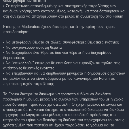
νέων μηνυμάτων σε αυτά
• Σε περίπτωση επανειλημμένης και συστηματικής παραβίασης των
κανόνων χρήσης από κάποιος μέλος, καταρχήν να προειδοποιήσουν και
στη συνέχεια να απαγορεύσουν στο μέλος τη συμμετοχή του στο Forum
Επίσης, οι Moderators έχουν δικαίωμα, κατά την κρίση τους, χωρίς
προειδοποίηση:
• Να μεταφέρουν θέματα σε άλλες, συναφέστερες θεματικές ενότητες
• Να συγχωνεύουν συναφή θέματα
• Να διαχωρίζουν ένα θέμα σε δύο νέα θέματα ή να διαχωρίζουν
δημοσιεύσεις
• Να "επικολλούν" επίκαιρα θέματα ώστε να εμφανίζονται πρώτα στις
αντίστοιχες θεματικές ενότητες
• Να επεμβαίνουν και να διορθώνουν μηνύματα ή δημοσιεύσεις χρηστών
και μελών ώστε να είναι σύμφωνα με τον κανονισμό του Forum σε
περίπτωση τυχόν παραβίασης.
Το Forum διατηρεί το δικαίωμα να τροποποιεί ή/και να διακόπτει
προσωρινά ή μόνιμα, μέρος ή το σύνολο των υπηρεσιών του με ή χωρίς
προειδοποίηση προς τους χρήστες/μέλη. O χρήστης/μέλος κατανοεί και
αποδέχεται ότι το Forum διατηρεί το αποκλειστικό δικαίωμα να διακόψει
τη χρήση του λογαριασμού μέλους και του κωδικού πρόσβασης στις
υπηρεσίες του ή/και να διακόψει τη διάθεση του περιεχομένου του στους
χρήστες/μέλη που πιστεύει ότι έχουν παραβιάσει το γράμμα και το