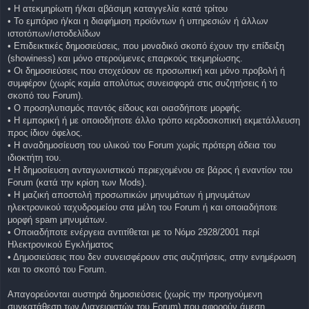
• Η ατεκμηρίωτη ή/και αβάσιμη καταγγελία κατά τρίτου
• Το εμπόριο ή/και η διαφήμιση προϊόντων ή υπηρεσιών ή άλλων
ιστοτόπων/ιστοδελίδων
• Επιδεικτικές δημοσιεύσεις, που μοναδικό σκοπό έχουν την επίδειξη
(showiness) και μόνο στερούμενες επαρκούς τεκμηρίωσης.
• Οι δημοσιεύσεις που στοχεύουν σε προσωπική και μόνο προβολή ή
συμφέρον (χωρίς καμία απολύτως συνεισφορά στις συζητήσεις ή το
σκοπό του Forum).
• Ο προσηλυτισμός παντός είδους και οιασδήποτε μορφής.
• Η εμπορική ή με οποιοδήποτε άλλο τρόπο κερδοσκοπική εκμετάλλευση
προς ίδιον όφελος.
• Η αναδημοσίευση του υλικού του Forum χωρίς πρότερη άδεια του
ιδιοκτήτη του.
• Η δημοσίευση ανταγωνιστικού περιεχομένου σε βάρος ή εναντίον του
Forum (κατά την κρίση των Mods).
• Η μαζική αποστολή προσωπικών μηνυμάτων ή μηνυμάτων
ηλεκτρονικού ταχυδρομείου στα μέλη του Forum ή και οποιαδήποτε
μορφή spam μηνυμάτων.
• Οποιαδήποτε ενέργεια αντιτίθεται με το Νόμο 2928/2001 περί
Ηλεκτρονικού Εγκλήματος
• Δημοσιεύσεις που δεν συνεισφέρουν στις συζητήσεις, στην ενημέρωση
και το σκοπό του Forum.
Απαγορεύονται αυστηρά δημοσιεύσεις (χωρίς την προηγούμενη
συγκατάθεση των Διαχειριστών του Forum) που αφορούν άμεση