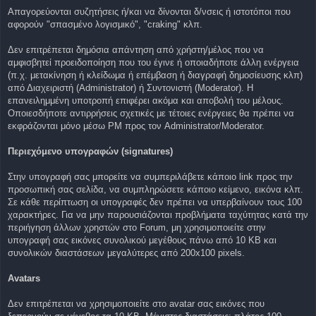
Απαγορεύονται συζητήσεις ή/και να δίνονται δ/νσεις ή ιστοτόποι που
αφορούν "σπασμένο λογισμικό", "craking" κλπ.
Δεν επιτρέπεται δημόσια απάντηση από χρήστη/μέλος που να
αμφισβητεί προειδοποίηση που του έγινε ή οποιαδήποτε άλλη ενέργεια
(π.χ. μετακίνηση ή κλείδωμα ή επέμβαση ή διαγραφή δημοσίευσης κλπ)
από Διαχειριστή (Administrator) ή Συντονιστή (Moderator). Η
επανειλημμένη υποτροπή επιφέρει ακόμα και αποβολή του μέλους.
Οποιεσδήποτε αντιρρήσεις σχετικές με τέτοιες ενέργειες θα πρέπει να
εκφράζονται μόνο μέσω PM προς τον Administrator/Moderator.
Περιεχόμενο υπογραφών (signatures)
Στην υπογραφή σας μπορείτε να συμπεριλάβετε κάποιο link προς την
προσωπική σας σελίδα, να συμπληρώσετε κάποιο κείμενο, εικόνα κλπ.
Σε κάθε περίπτωση οι υπογραφές δεν πρέπει να υπερβαίνουν τους 100
χαρακτήρες. Για να μην παρουσιάζονται προβλήματα ταχύτητας κατά την
περιήγηση άλλων χρηστών στο Forum, μη χρησιμοποιείτε στην
υπογραφή σας εικόνες συνολικού μεγέθους πάνω από 10 KB και
συνολικών διαστάσεων μεγαλύτερες από 200x100 pixels.
Avatars
Δεν επιτρέπεται να χρησιμοποιείτε στο avatar σας εικόνες που