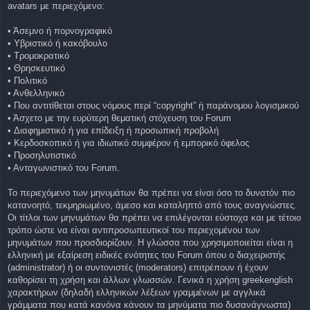
avatars με περιεχόμενο:
• Άσεμνο ή πορνογραφικό
• Υβριστικό ή κακόβουλο
• Τρομοκρατικό
• Θρησκευτικό
• Πολιτικό
• Ανθελληνικό
• Που αντιτίθεται στους νόμους περί “copyright” ή παράνομου λογισμικού
• Άσχετο με την ευρύτερη θεματική στόχευση του Forum
• Διαφημιστικό ή για επίδειξη ή προσωπική προβολή
• Κερδοσκοπικό ή για ιδιωτικό συμφέρον ή εμπορικό όφελος
• Προσηλυτιστικό
• Ανταγωνιστικό του Forum.
Το περιεχόμενο των μηνυμάτων θα πρέπει να είναι όσο το δυνατόν πιο
κατανοητό, τεκμηριωμένο, άμεσο και καταληπτό από τους αναγνώστες.
Οι τίτλοι των μηνυμάτων θα πρέπει να επιλέγονται εύστοχα και με τέτοιο
τρόπο ώστε να είναι αντιπροσωπευτικοί του περιεχομένου των
μηνυμάτων που προσδιορίζουν. Η γλώσσα που χρησιμοποιείται είναι η
ελληνική με εξαίρεση ειδικές ενότητες του Forum όπου ο διαχειριστής
(administrator) ή οι συντονιστές (moderators) επιτρέπουν ή έχουν
καθορίσει τη χρήση και άλλων γλωσσών. Γενικά η χρήση greekenglish
χαρακτήρων (δηλαδή ελληνικών λέξεων γραμμένων με αγγλικά
γράμματα που κατά κανόνα κάνουν τα μηνύματα πιο δυσανάγνωστα)