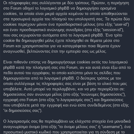
Οι πληροφορίες σας συλλέγονται με δύο τρόπους. Πρώτον, η περιήγηση
στο Forum οδηγεί το λογισμικό phpBB να δημιουργήσει ορισμένα
cookies, τα οποία είναι μικρά αρχεία κειμένου τα οποία αποθηκεύονται
στα προσωρινά αρχεία του πλοηγού του υπολογιστή σας. Τα πρώτα δύο
cookies περιέχουν μόνον ένα προσδιοριστικό μέλους (στο εξής “user-id”)
και έναν προσδιοριστικό ανώνυμης συνεδρίας (στο εξής “session-id”),
που σας εκχωρούνται αυτόματα από το λογισμικό phpBB. Ένα τρίτο
cookie θα δημιουργηθεί μόλις έχετε πλοηγηθεί σε θέματα μέσα στο
Forum και χρησιμοποιείται για να καταγράφεται ποια θέματα έχουν
αναγνωσθεί, βελτιώνοντας έτσι την εμπειρία σας ως μέλος.
Είναι πιθανόν επίσης να δημιουργήσουμε cookies εκτός του λογισμικού
phpBB κατά την πλοήγησή σας στο Forum, αν και αυτά είναι έξω από το
πεδίο αυτού του εγγράφου, το οποίο καλύπτει μόνο τις σελίδες που
δημιουργούνται από το λογισμικό phpBB. Ο δεύτερος τρόπος με τον
οποίο συλλέγουμε τις πληροφορίες σας είναι με βάση το υλικό που μας
υποβάλετε. Αυτό μπορεί να περιλαμβάνει, και να μην περιορίζεται σε:
δημοσιεύσεις σαν ανώνυμο μέλος (στο εξής “ανώνυμες δημοσιεύσεις”),
εγγραφή στο Forum (στο εξής “ο λογαριασμός σας”) και δημοσιεύσεις
που υποβάλετε μετά την εγγραφή και ενώ είστε συνδεδεμένος (στο εξής
“οι δημοσιεύσεις σας”).
Ο λογαριασμός σας θα περιλαμβάνει ως ελάχιστα στοιχεία ένα μοναδικά
αναγνωρίσιμο όνομα (στο εξής “το όνομα μέλους σας” ή “username”), ένα
προσωπικό μυστικό κωδικό που χρησιμοποιείται για τη σύνδεση με το