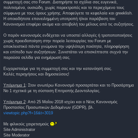
συμμετοχή σας στο Forum. Διατηρήστε τα σχόλια σας ευγενικά,
πολιτισμένα, ουσιώδη, χωρίς παρεκτροπές και το περιεχόμενο τους
σύμφωνα με τους όρους χρήσης. Αποφεύγετε τα κεφαλαία και greeklish.
Η οποιαδήποτε επανειλημμένη υποτροπή ή/και παράβαση του
Κανονισμού επιφέρει ακόμα και αποβολή του μέλους από τις συζητήσεις.
Ο παρόν κανονισμός ενδέχεται να υποστεί αλλαγές ή τροποποποιήσεις
χωρίς προειδοποίηση στην πορεία λειτουργίας του Forum με
αποκλειστικό πάντα γνώμονα την υψηλότερη ποιότητα, πληροφόρηση
και επίπεδο των συζητήσεων. Συνιστάται να επισκέπτεστε συχνά την
παρούσα σελίδα για ενημέρωσή σας.
Ευχαριστούμε για τη συμμετοχή σας και την κατανόησή σας.
Καλές περιηγήσεις και δημοσιεύσεις!
Υπόμνημα 1
: Στον ανωτέρω Κανονισμό προσαρτάται και το Προσάρτημα
No 1 σχετικά με τη σύσταση Επιτροπής Δεοντολογίας.
Υπόμνημα 2
: Από 25 Μαΐου 2018 ισχύει και ο Νέος Κανονισμός
Προστασίας Προσωπικών Δεδομένων (GDPR), βλ.
viewtopic.php?f=16&t=3019
Με φιλικούς χαιρετισμούς
Site Administrator
Site Moderator