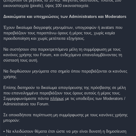
ξεπερνούν σε μέγεθος τα 10 KB. Μέγιστες διαστάσεις: πλάτος 100
εικονοστοιχεία (pixels), ύψος 100 εικονοστοιχεία.
Δικαιώματα και υποχρεώσεις των Administrators και Moderators
Έχουν δικαίωμα διαγραφής μηνυμάτων, υπογραφών ή avatars που
παραβιάζουν τους παραπάνω όρους ή μέρος τους, χωρίς καμία
προειδοποίηση και χωρίς μετέπειτα εξηγήσεις.
Να συστήσουν στα παρεκτρεπόμενα μέλη τη συμμόρφωση με τους
κανόνες χρήσης του Forum, και ενδεχόμενα επαναλαμβάνοντας τη
σύστασή τους αυτή.
Να διορθώσουν μηνύματα στα σημεία όπου παραβιάζονται οι κανόνες
χρήσης.
Επίσης διατηρούν το δικαίωμα απαγόρευσης της πρόσβασης σε μέλη
που επανειλημμένα παραβιάζουν τους όρους αυτούς ή μέρος τους.
Συμμορφωνόμαστε πάντα
πλήρως
με τις υποδείξεις των Moderators /
Administrators του Forum.
Σε οποιαδήποτε περίπτωση μη συμμόρφωσης με τους κανόνες χρήσης
μπορούν:
• Να κλειδώσουν θέματα έτσι ώστε να μην είναι δυνατή η δημοσίευση