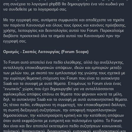
στη συνέχεια το λογισμικό phpBB θα δημιουργήσει ένα νέο κωδικό για
να συνδεθείτε με το λογαριασμό σας.
Με την εγγραφή σας, αυτόματα συμφωνείτε και αποδέχεστε να τηρείτε
τον παρόντα Κανονισμό και όλους τους όρους και κανόνες πρόσβασης,
χρήσης, λειτουργίας και δεοντολογίας αυτού του Forum. Παρακαλούμε
διαβάστε προσεκτικά όλα τα σημεία αυτού του Κανονισμού πριν την
εγγραφή σας.
Ορισμός - Σκοπός Λειτουργίας (Forum Scope)
To Forum αυτό αποτελεί ένα πεδίο ελεύθερης, αλλά όχι ανεξέλεγκτης,
ανταλλαγής εποικοδομητικών απόψεων, ιδεών και εμπειριών μεταξύ
των μελών του, με σκοπό τον εμπλουτισμό της γνώσης τους σχετικά με
την ευρύτερη θεματική στόχευση του Forum που είναι τα αυτοκίνητα
Saab και τα συναφή με αυτά θέματα. Επομένως το Forum είναι ένας
"ενωτικός" χώρος που έχει δημιουργηθεί για να ανταλλάσσονται
αφιλοκερδώς απόψεις επάνω σε θέματα που φέρνουν κοντά τα μέλη,
δηλ. τα αυτοκίνητα Saab και τα συναφή με αυτά αυτοκινητιστικά θέματα.
Ως τέτοιο πεδίο, ενθαρρύνει τη συμμετοχή, τον εποικοδομητικό διάλογο,
τη σωστή διεξαγωγή συζητήσεων, την αποφυγή παραπλανητικών
δημοσιεύσεων, την καλοπροαίρετη κριτική και την κατάθεση απόψεων
όταν αυτά εκφράζονται με ευπρεπή και πολιτισμένο τρόπο. Το Forum
δεν είναι και δεν αποτελεί εκτεταμένο πεδίο συζητήσεων κοινωνικού,
πολιτικού, θρησκευτικού, διαφημιστικού, εμπορικού, κερδοσκοπικού και