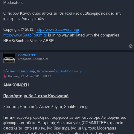
Moderators
Ο παρόν Κανονισμός υπόκειται σε τακτικές αναθεωρήσεις κατά την
κρίση των Διαχειριστών.
Copyright © 2011,
http://www.SaabForum.gr
http://www.SaabForum.gr
is in no way affiliated with the companies
NEVS/Saab or Velmar ΑΕΒΕ
COMMITTEE
Επιτροπή Saabforum
Σύσταση Επιτροπής Δεοντολογίας SaabForum.gr
Μ
Κυριακή, 24 Μάιος 2015, 08:14
η
α
ΑΝΑΚΟΙΝΩΣΗ
ν
α
γ
Προσάρτημα Νο 1 στον Κανονισμό
ν
ω
σ
Σύσταση Επιτροπής Δεοντολογίας SaabForum.gr
μ
έ
ν
Για την εύρυθμη, ομαλή και σύμφωνα με τον Κανονισμό λειτουργία του
η
φόρουμ συστάθηκε Επιτροπής Δεοντολογίας (COMMITTEE), η οποία
δ
η
αποτελείται από επιλεγμένα διακεκριμένα μέλη, τους Moderators
μ
(Συντονιστές) και Διαχειριστές (Administrators). Στο πλαίσιο των
ο