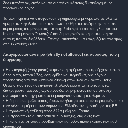
δεν επιτρέπεται, εκτός και αν συντρέχει κάποιος δικαιολογημένος
προσωρινός λόγος.
Τα μέλη πρέπει να αποφεύγουν τη δημιουργία μηνυμάτων με όλα τα
γράμματα κεφαλαία, είτε στον τίτλο του θέματος συζήτησης, είτε στο
κύριο μέρος του μηνύματος. Τα κεφαλαία γράμματα στη γλώσσα του
Internet σημαίνουν "φωνάζω" και δημιουργούν κακή εντύπωση σε
αυτούς που τα διαβάζουν. Επίσης, συνιστάται να εφαρμόζεται τονισμός
στις ελληνικές λέξεις.
Απαγορεύεται αυστηρά (Strictly not allowed) επισύροντας ποινή
διαγραφής:
• Η αντιγραφή (copy-paste) κειμένων ή άρθρων που προέρχονται από
άλλα sites, ιστοσελίδες, εφημερίδες και περιοδικά, για λόγους
προστασίας των πνευματικών δικαιωμάτων των συντακτών τους.
Θέματα που έχουν αντιγραφεί εξ ολοκλήρου από τέτοιες πηγές,
διαγράφονται άμεσα, χωρίς προειδοποίηση, εκτός και αν υπάρχει
αναφορά στην πηγή και στο δημιουργό/συντάκτη του θέματος.
• Η δημοσίευση υβριστικού, άσεμνου ή/και ρατσιστικού περιεχομένου και
η εν γένει μη τήρηση των νόμων της Ελλάδας και γενικότερα της ΕΕ.
• Η προσωπική επίθεση προς άλλα μέλη του Forum
• Οι προσωπικές αντιπαραθέσεις, διενέξεις, διαμάχες κλπ
• Η χρήση απρεπών, προσβλητικών και υβριστικών εκφράσεων καθ'
οιουδήποτε