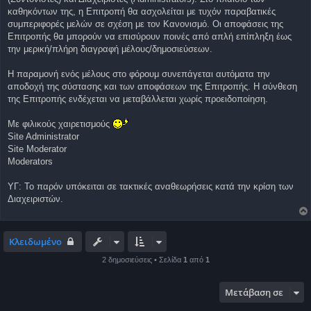
σ
καθηκόντων της, η Επιτροπή θα ασχολείται με τυχόν παραβατικές
ί
συμπεριφορές μελών σε σχέση με τον Κανονισμό. Οι αποφάσεις της
ε
υ
Επιτροπής θα μπορούν να επισύρουν ποινές από απλή επίπληξη έως
σ
την μερική/πλήρη διαγραφή μέλους/δημοσιεύσεων.
η
Η παραμονή ενός μέλους στο φόρουμ συνεπάγεται αυτόματα την
αποδοχή της σύστασης και των αποφάσεων της Επιτροπής. Η σύνθεση
της Επιτροπής ενδέχεται να μεταβάλλεται χωρίς προειδοποίηση.
Με φιλικούς χαιρετισμούς
Site Administrator
Site Moderator
Moderators
ΥΓ: Το παρόν υπόκειται σε τακτικές αναθεωρήσεις κατά την κρίση των
Διαχειριστών.
Κλειδωμένο
2 δημοσιεύσεις • Σελίδα
1
από
1
Μετάβαση σε