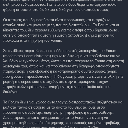
αθλητικού ενδιαφέροντος. Για τέτοιου είδους θέματα υπάρχουν άλλα
φόρα ή ιστοτόποι στο διαδίκτυο ειδικά για τους σκοπούς αυτούς.
Οι απόψεις που δημοσιεύονται είναι προσωπικές και εκφράζουν
αποκλειστικά και μόνο τα μέλη που τις διατυπώνουν. Το Forum και οι
ιδιοκτήτες του, δεν φέρουν ευθύνη για τις απόψεις που δημοσιεύονται,
ούτε για οποιαδήποτε άμεση ή έμμεση (αποθετική) ζημία μπορεί να
προκύψει από τη χρήση του Forum.
Σε αντίθετες περιπτώσεις οι αρμόδιοι σωστής λειτουργίας του Forum
(moderators / administrators) έχουν το δικαίωμα να προβαίνουν και να
λαμβάνουν εγκαίρως μέτρα, ώστε να επαναφέρουν το Forum στη σωστή
λειτουργία του,
όπως και να προβαίνουν στη διαγραφή οποιασδήποτε
παραβατικής ή κακόβουλης ή κακοπροαίρετης συμπεριφοράς, χωρίς
προηγούμενη προειδοποίηση
. Η διαγραφή μπορεί να είναι είτε ολική είτε
μερική της δημοσίευσης στοχεύοντας στην απομάκρυνση τυχόν
παραβατικών φράσεων επαναφέροντας την σε επίπεδο κόσμιου
διαλόγου.
To Forum δεν είναι χώρος ανταλλαγής διαπροσωπικών συζητήσεων και
μάλιστα πάνω σε άσχετα με το σκοπό του θέματα, ούτε μέσο
προσωπικής ανάδειξης, διαφήμισης ή προβολής ή αντιπαράθεσης.
Δεν επιτρέπεται και απαγορεύεται ρητά τo Forum να είναι ή να
χρησιμοποιηθεί ως πεδίο διαφήμισης, προσωπικής και μόνο προβολής
και ιδιωτικού συμφέροντος, εμπορικού όφελους, επίδειξης,