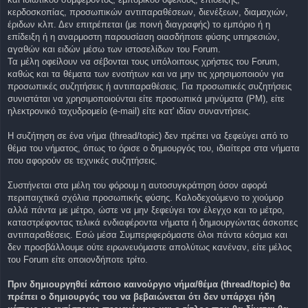
κερδοσκοπίας, προσωπικών αντιπαραθέσεων, διενέξεων, διαμαχιών,
έριδων κλπ. Δεν επιτρέπεται (με ποινή διαγραφής) το εμπόριο ή η
επίδειξη ή η αναρμοστη παρουσίαση οιασδήποτε φύσης υπηρεσιών,
αγαθών και ειδών μέσω των ιστοσελίδων του Forum.
Τα μέλη οφείλουν να σέβονται τους υπόλοιπους χρήστες του Forum,
καθώς και τα θέματα των ενοτήτων και να μην τις χρησιμοποιούν για
προσωπικές συζητήσεις ή αντιπαραθέσεις. Για προσωπικές συζητήσεις
συνιστάται να χρησιμοποιούνται είτε προσωπικά μηνύματα (PM), είτε
ηλεκτρονικό ταχυδρομείο (e-mail) είτε κατ' ιδίαν συναντήσεις.
Η συζήτηση σε ένα νήμα (thread/topic) δεν πρέπει να ξεφεύγει από το
θέμα του νήματος, όπως το όρισε ο δημιουργός του, ιδιαίτερα στα νήματα
που αφορούν σε τεχνικές συζητήσεις.
Συστήνεται στα μέλη του φόρουμ η αυτοσυγκράτηση όσον αφορά
περιπαιχτικά σχόλια προσωπικής φύσης. Καλοδεχούμενο το χιούμορ
αλλά πάντα με μέτρο, ώστε να μην ξεφεύγει τον έλεγχο και το μέτρο,
καταστρέφοντας τελικά ενδιαφέροντα νήματα ή δημιουργώντας άσκοπες
αντιπαραθέσεις. Εσώ μέσα Συμπεριφερόμαστε όλοι πάντα κόσμια και
δεν προσβάλλουμε ούτε ειρωνευόμαστε απολύτως κανέναν, είτε μέλος
του Forum είτε οποιονδήποτε τρίτο.
Πριν δημιουργηθεί κάποιο καινούργιο νήμα/θέμα (thread/topic) θα
πρέπει ο δημιουργός του να βεβαιώνεται ότι δεν υπάρχει ήδη