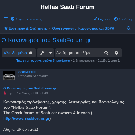
Hellas Saab Forum
Συχνές ερωτήσεις
Εγγραφή
Σύνδεση
Α
Ευρετήριο Δ. Συζήτησης
Όροι εγγραφής, Κανονισμός και GDPR
ν
Ο Κανονισμός του SaabForum.gr
α
ζ
Αναζήτηση
Ειδική 
Κλειδωμένο
ή
Πρώτη μη αναγνωσμένη δημοσίευση
• 2 δημοσιεύσεις • Σελίδα
1
από
1
τ
η
COMMITTEE
Επιτροπή Saabforum
σ
η
Ο Κανονισμός του SaabForum.gr
Μ
Τρίτη, 14 Μάιος 2013, 21:49
η
α
Κανονισμός πρόσβασης, χρήσης, λειτουργίας και δεοντολογίας
ν
του "Hellas Saab Forum".
α
γ
The Greek forum of Saab car owners & friends (
ν
http://www.saabforum.gr
)
ω
σ
μ
Αθήνα, 29-Οκτ-2011
έ
ν