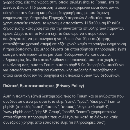
χώρας σας, είτε της χώρας στην οποία φιλοξενείται το Forum, είτε το
Διεθνές Δίκαιο. Η δημοσίευση τέτοιου περιεχομένου είναι δυνατόν να
οδηγήσει στην άμεση και μόνιμη διαγραφή σας, με ταυτόχρονη
ενημέρωση της Υπηρεσίας Παροχής Υπηρεσιών Διαδικτύου που
χρησιμοποιείτε εφόσον το κρίνουμε απαραίτητο. Η διεύθυνση IP κάθε
δημοσίευσης καταγράφεται για την δυνατότητα επιβολής των παρόντων
όρων. Δέχεστε ότι το Forum έχει το δικαίωμα να απομακρύνει, να
επεξεργαστεί, να μετακινήσει ή να κλείσει ένα θέμα συζήτησης
οποιαδήποτε χρονική στιγμή επιλέξει χωρίς καμία περαιτέρω ενημέρωση
ή προειδοποίηση. Ως μέλος δέχεστε ότι οποιεσδήποτε πληροφορίες έχετε
εισάγει αποθηκεύονται σε μια βάση δεδομένων. Αν και αυτές οι
πληροφορίες δεν θα αποκαλυφθούν σε οποιονδήποτε τρίτο χωρίς τη
συναίνεσή σας, ούτε το Forum ούτε το phpBB θα θεωρηθούν υπεύθυνοι
για οποιαδήποτε απόπειρα ηλεκτρονικής εισβολής ή παραβίασης η
οποία είναι δυνατόν να οδηγήσει σε απώλεια αυτών των δεδομένων.
Πολιτική Εμπιστευτικότητας (Privacy Policy)
Αυτή η πολιτική εξηγεί λεπτομερώς πώς το Forum και οι άνθρωποι που
συνδέονται στενά με αυτό (στο εξής “εμείς”, “εμάς”, “δικό μας”,) και το
phpBB (στο εξής “αυτοί”, “αυτών”, “αυτούς”, “λογισμικό phpBB”,
“www.phpbb.com”, “phpBB Group”, “phpBB Teams”) χρησιμοποιούν
οποιεσδήποτε πληροφορίες που συλλέγονται κατά τη διάρκεια κάθε
συνεδρίας χρήσης από εσάς (στο εξής “οι πληροφορίες σας”).