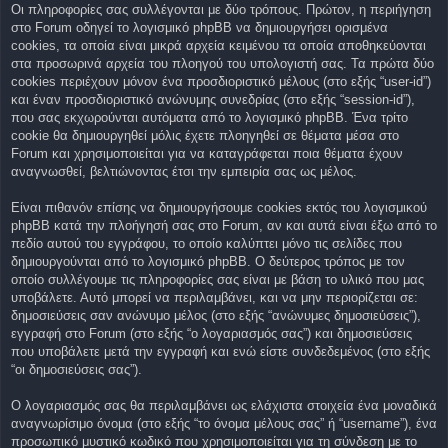
Οι πληροφορίες σας συλλέγονται με δύο τρόπους. Πρώτον, η περιήγηση
στο Forum οδηγεί το λογισμικό phpBB να δημιουργήσει ορισμένα
cookies, τα οποία είναι μικρά αρχεία κειμένου τα οποία αποθηκεύονται
στα προσωρινά αρχεία του πλοηγού του υπολογιστή σας. Τα πρώτα δύο
cookies περιέχουν μόνον ένα προσδιοριστικό μέλους (στο εξής “user-id”)
και έναν προσδιοριστικό ανώνυμης συνεδρίας (στο εξής “session-id”),
που σας εκχωρούνται αυτόματα από το λογισμικό phpBB. Ένα τρίτο
cookie θα δημιουργηθεί μόλις έχετε πλοηγηθεί σε θέματα μέσα στο
Forum και χρησιμοποιείται για να καταγράφεται ποια θέματα έχουν
αναγνωσθεί, βελτιώνοντας έτσι την εμπειρία σας ως μέλος.
Είναι πιθανόν επίσης να δημιουργήσουμε cookies εκτός του λογισμικού
phpBB κατά την πλοήγησή σας στο Forum, αν και αυτά είναι έξω από το
πεδίο αυτού του εγγράφου, το οποίο καλύπτει μόνο τις σελίδες που
δημιουργούνται από το λογισμικό phpBB. Ο δεύτερος τρόπος με τον
οποίο συλλέγουμε τις πληροφορίες σας είναι με βάση το υλικό που μας
υποβάλετε. Αυτό μπορεί να περιλαμβάνει, και να μην περιορίζεται σε:
δημοσιεύσεις σαν ανώνυμο μέλος (στο εξής “ανώνυμες δημοσιεύσεις”),
εγγραφή στο Forum (στο εξής “ο λογαριασμός σας”) και δημοσιεύσεις
που υποβάλετε μετά την εγγραφή και ενώ είστε συνδεδεμένος (στο εξής
“οι δημοσιεύσεις σας”).
Ο λογαριασμός σας θα περιλαμβάνει ως ελάχιστα στοιχεία ένα μοναδικά
αναγνωρίσιμο όνομα (στο εξής “το όνομα μέλους σας” ή “username”), ένα
προσωπικό μυστικό κωδικό που χρησιμοποιείται για τη σύνδεση με το