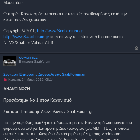
Moderators
Ο παρόν Κανονισμός υπόκειται σε τακτικές αναθεωρήσεις κατά την
κρίση των Διαχειριστών.
Copyright © 2011,
http://www.SaabForum.gr
http://www.SaabForum.gr
is in no way affiliated with the companies
NEVS/Saab or Velmar ΑΕΒΕ
COMMITTEE
Επιτροπή Saabforum
Σύσταση Επιτροπής Δεοντολογίας SaabForum.gr
Μ
Κυριακή, 24 Μάιος 2015, 08:14
η
α
ΑΝΑΚΟΙΝΩΣΗ
ν
α
γ
Προσάρτημα Νο 1 στον Κανονισμό
ν
ω
σ
Σύσταση Επιτροπής Δεοντολογίας SaabForum.gr
μ
έ
ν
Για την εύρυθμη, ομαλή και σύμφωνα με τον Κανονισμό λειτουργία του
η
φόρουμ συστάθηκε Επιτροπής Δεοντολογίας (COMMITTEE), η οποία
δ
η
αποτελείται από επιλεγμένα διακεκριμένα μέλη, τους Moderators
μ
(Συντονιστές) και Διαχειριστές (Administrators). Στο πλαίσιο των
ο