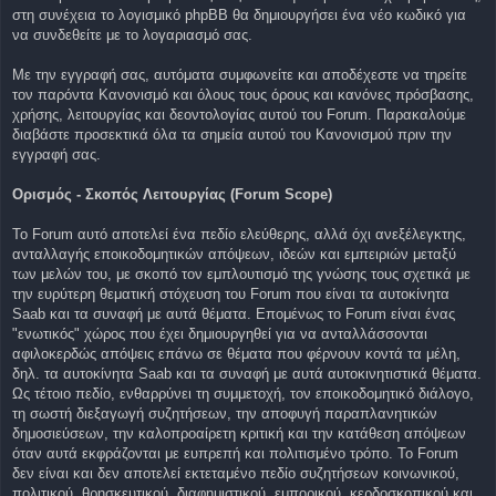
στη συνέχεια το λογισμικό phpBB θα δημιουργήσει ένα νέο κωδικό για
να συνδεθείτε με το λογαριασμό σας.
Με την εγγραφή σας, αυτόματα συμφωνείτε και αποδέχεστε να τηρείτε
τον παρόντα Κανονισμό και όλους τους όρους και κανόνες πρόσβασης,
χρήσης, λειτουργίας και δεοντολογίας αυτού του Forum. Παρακαλούμε
διαβάστε προσεκτικά όλα τα σημεία αυτού του Κανονισμού πριν την
εγγραφή σας.
Ορισμός - Σκοπός Λειτουργίας (Forum Scope)
To Forum αυτό αποτελεί ένα πεδίο ελεύθερης, αλλά όχι ανεξέλεγκτης,
ανταλλαγής εποικοδομητικών απόψεων, ιδεών και εμπειριών μεταξύ
των μελών του, με σκοπό τον εμπλουτισμό της γνώσης τους σχετικά με
την ευρύτερη θεματική στόχευση του Forum που είναι τα αυτοκίνητα
Saab και τα συναφή με αυτά θέματα. Επομένως το Forum είναι ένας
"ενωτικός" χώρος που έχει δημιουργηθεί για να ανταλλάσσονται
αφιλοκερδώς απόψεις επάνω σε θέματα που φέρνουν κοντά τα μέλη,
δηλ. τα αυτοκίνητα Saab και τα συναφή με αυτά αυτοκινητιστικά θέματα.
Ως τέτοιο πεδίο, ενθαρρύνει τη συμμετοχή, τον εποικοδομητικό διάλογο,
τη σωστή διεξαγωγή συζητήσεων, την αποφυγή παραπλανητικών
δημοσιεύσεων, την καλοπροαίρετη κριτική και την κατάθεση απόψεων
όταν αυτά εκφράζονται με ευπρεπή και πολιτισμένο τρόπο. Το Forum
δεν είναι και δεν αποτελεί εκτεταμένο πεδίο συζητήσεων κοινωνικού,
πολιτικού, θρησκευτικού, διαφημιστικού, εμπορικού, κερδοσκοπικού και