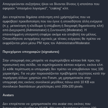
Απαγορεύονται συζητήσεις ή/και να δίνονται δ/νσεις ή ιστοτόποι που
αφορούν "σπασμένο λογισμικό", "craking" κλπ.
Δεν επιτρέπεται δημόσια απάντηση από χρήστη/μέλος που να
αμφισβητεί προειδοποίηση που του έγινε ή οποιαδήποτε άλλη ενέργεια
(π.χ. μετακίνηση ή κλείδωμα ή επέμβαση ή διαγραφή δημοσίευσης κλπ)
από Διαχειριστή (Administrator) ή Συντονιστή (Moderator). Η
επανειλημμένη υποτροπή επιφέρει ακόμα και αποβολή του μέλους.
Οποιεσδήποτε αντιρρήσεις σχετικές με τέτοιες ενέργειες θα πρέπει να
εκφράζονται μόνο μέσω PM προς τον Administrator/Moderator.
Περιεχόμενο υπογραφών (signatures)
Στην υπογραφή σας μπορείτε να συμπεριλάβετε κάποιο link προς την
προσωπική σας σελίδα, να συμπληρώσετε κάποιο κείμενο, εικόνα κλπ.
Σε κάθε περίπτωση οι υπογραφές δεν πρέπει να υπερβαίνουν τους 100
χαρακτήρες. Για να μην παρουσιάζονται προβλήματα ταχύτητας κατά την
περιήγηση άλλων χρηστών στο Forum, μη χρησιμοποιείτε στην
υπογραφή σας εικόνες συνολικού μεγέθους πάνω από 10 KB και
συνολικών διαστάσεων μεγαλύτερες από 200x100 pixels.
Avatars
Δεν επιτρέπεται να χρησιμοποιείτε στο avatar σας εικόνες που