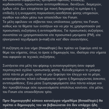
κερδοσκοπίας, προσωπικών αντιπαραθέσεων, διενέξεων, διαμαχιών,
έριδων κλπ. Δεν επιτρέπεται (με ποινή διαγραφής) το εμπόριο ή η
επίδειξη ή η αναρμοστη παρουσίαση οιασδήποτε φύσης υπηρεσιών,
αγαθών και ειδών μέσω των ιστοσελίδων του Forum.
Τα μέλη οφείλουν να σέβονται τους υπόλοιπους χρήστες του Forum,
καθώς και τα θέματα των ενοτήτων και να μην τις χρησιμοποιούν για
προσωπικές συζητήσεις ή αντιπαραθέσεις. Για προσωπικές συζητήσεις
συνιστάται να χρησιμοποιούνται είτε προσωπικά μηνύματα (PM), είτε
ηλεκτρονικό ταχυδρομείο (e-mail) είτε κατ' ιδίαν συναντήσεις.
Η συζήτηση σε ένα νήμα (thread/topic) δεν πρέπει να ξεφεύγει από το
θέμα του νήματος, όπως το όρισε ο δημιουργός του, ιδιαίτερα στα νήματα
που αφορούν σε τεχνικές συζητήσεις.
Συστήνεται στα μέλη του φόρουμ η αυτοσυγκράτηση όσον αφορά
περιπαιχτικά σχόλια προσωπικής φύσης. Καλοδεχούμενο το χιούμορ
αλλά πάντα με μέτρο, ώστε να μην ξεφεύγει τον έλεγχο και το μέτρο,
καταστρέφοντας τελικά ενδιαφέροντα νήματα ή δημιουργώντας άσκοπες
αντιπαραθέσεις. Εσώ μέσα Συμπεριφερόμαστε όλοι πάντα κόσμια και
δεν προσβάλλουμε ούτε ειρωνευόμαστε απολύτως κανέναν, είτε μέλος
του Forum είτε οποιονδήποτε τρίτο.
Πριν δημιουργηθεί κάποιο καινούργιο νήμα/θέμα (thread/topic) θα
πρέπει ο δημιουργός του να βεβαιώνεται ότι δεν υπάρχει ήδη