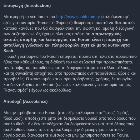
η
Εισαγωγή (Introduction)
δ
η
μ
Με αφορμή το νέο forum του
ο
http://www.saabforum.gr
(καλούμενο εφ’
σ
εξής για συντομία “Forum” ή Φόρουμ") θεωρήσαμε σωστό να θεσπιστούν
ί
ε
κάποιοι κανόνες που θα διασφαλίσουν την σωστή και ομαλή διεξαγωγή
υ
των συζητήσεων. Ας έχουμε όλοι μας υπόψη ότι
o πρωταρχικός
σ
η
σκοπός ύπαρξης και λειτουργίας του Forum είναι η παροχή και
ανταλλαγή γνώσεων και πληροφοριών σχετικά με τα αυτοκίνητα
Saab
.
Η ομαλή λειτουργία του Forum επαφίεται πρώτα απ΄ όλα στο προσωπικό
ήθος του κάθε μέλους, τη διάθεσή του να σεβαστεί την προσωπικότητα,
την άποψη, τις πεποιθήσεις και τη διαφορετικότητα του άλλου μέλους,
και τη συνειδητή αποχή του από προσωπικές αντιπαραθέσεις, ύβρεις και
προσβολές. Ο κανονισμός και οι όροι πρόσβασης, χρήσης, λειτουργίας
και δεοντολογίας του Forum (εφ’ εξής καλούμενοι για συντομία και ως
“Κανονισμός” ) έχουν ως ακολούθως:
Αποδοχή (Acceptance)
Με την πρόσβαση στο Forum (στο εξής καλούμενο και “εμείς”, “εμάς”,
“δικό μας”), αποδέχεστε ρητά ότι δεσμεύεστε νομικά από τους όρους που
ακολουθούν. Αν δεν αποδέχεστε ότι δεσμεύεστε νομικά από όλους τους
ακόλουθους όρους τότε παρακαλούμε μην δημιουργήσετε κάποιον
λογαριασμό, διαγραφείτε αμέσως και μην χρησιμοποιήσετε το Forum.