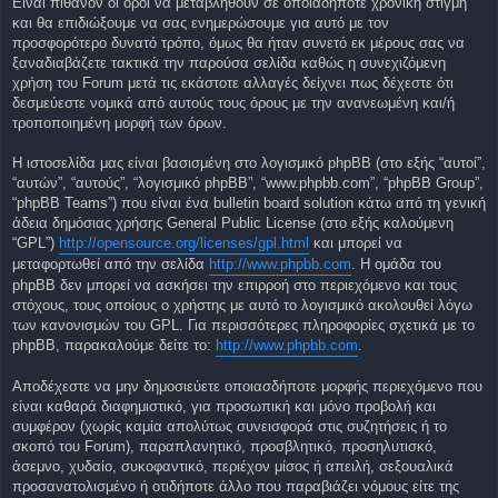
Είναι πιθανόν οι όροι να μεταβληθούν σε οποιαδήποτε χρονική στιγμή
και θα επιδιώξουμε να σας ενημερώσουμε για αυτό με τον
προσφορότερο δυνατό τρόπο, όμως θα ήταν συνετό εκ μέρους σας να
ξαναδιαβάζετε τακτικά την παρούσα σελίδα καθώς η συνεχιζόμενη
χρήση του Forum μετά τις εκάστοτε αλλαγές δείχνει πως δέχεστε ότι
δεσμεύεστε νομικά από αυτούς τους όρους με την ανανεωμένη και/ή
τροποποιημένη μορφή των όρων.
Η ιστοσελίδα μας είναι βασισμένη στο λογισμικό phpBB (στο εξής “αυτοί”,
“αυτών”, “αυτούς”, “λογισμικό phpBB”, “www.phpbb.com”, “phpBB Group”,
“phpBB Teams”) που είναι ένα bulletin board solution κάτω από τη γενική
άδεια δημόσιας χρήσης General Public License (στο εξής καλούμενη
“GPL”)
http://opensource.org/licenses/gpl.html
και μπορεί να
μεταφορτωθεί από την σελίδα
http://www.phpbb.com
. Η ομάδα του
phpBB δεν μπορεί να ασκήσει την επιρροή στο περιεχόμενο και τους
στόχους, τους οποίους ο χρήστης με αυτό το λογισμικό ακολουθεί λόγω
των κανονισμών του GPL. Για περισσότερες πληροφορίες σχετικά με το
phpBB, παρακαλούμε δείτε το:
http://www.phpbb.com
.
Αποδέχεστε να μην δημοσιεύετε οποιασδήποτε μορφής περιεχόμενο που
είναι καθαρά διαφημιστικό, για προσωπική και μόνο προβολή και
συμφέρον (χωρίς καμία απολύτως συνεισφορά στις συζητήσεις ή το
σκοπό του Forum), παραπλανητικό, προσβλητικό, προσηλυτισκό,
άσεμνο, χυδαίο, συκοφαντικό, περιέχον μίσος ή απειλή, σεξουαλικά
προσανατολισμένο ή οτιδήποτε άλλο που παραβιάζει νόμους είτε της