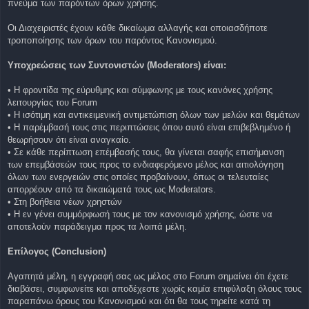
πνεύμα των παρόντων όρων χρήσης.
Οι Διαχειριστές έχουν κάθε δικαίωμα αλλαγής και οποιασδήποτε
τροποποίησης των όρων του παρόντος Κανονισμού.
Υποχρεώσεις των Συντονιστών (Moderators) είναι:
• Η φροντίδα της εύρυθμης και σύμφωνης με τους κανόνες χρήσης
λειτουργίας του Forum
• Η ισότιμη και αντικειμενική αντιμετώπιση όλων των μελών και θεμάτων
• Η παρέμβασή τους στις περιπτώσεις όπου αυτό είναι επιβεβλημένο ή
θεωρήσουν ότι είναι αναγκαίο.
• Σε κάθε περίπτωση επέμβασής τους, θα γίνεται σαφής επισήμανση
των επεμβάσεών τους προς το ενδιαφερόμενο μέλος και αιτιολόγηση
όλων των ενεργειών στις οποίες προβαίνουν, όπως οι τελευταίες
απορρέουν από τα δικαιώματά τους ως Moderators.
• Στη βοήθεια νέων χρηστών
• Η εν γένει συμμόρφωσή τους με τον κανονισμό χρήσης, ώστε να
αποτελούν παράδειγμα προς τα λοιπά μέλη.
Επίλογος (Conclusion)
Αγαπητά μέλη, η εγγραφή σας ως μέλος στο Forum σημαίνει ότι έχετε
διαβάσει, συμφωνείτε και αποδέχεστε χωρίς καμία επιφύλαξη όλους τους
παραπάνω όρους του Κανονισμού και ότι θα τους τηρείτε κατά τη