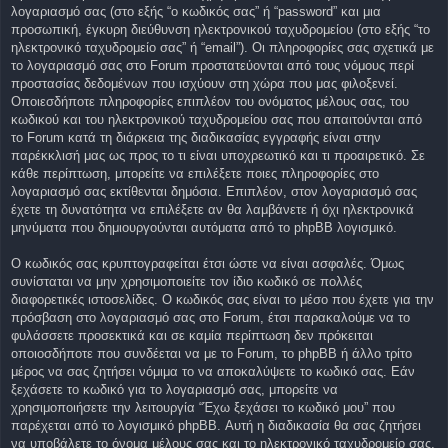
λογαριασμό σας (στο εξής “ο κωδικός σας” ή “password” και μια
προσωπική, έγκυρη διεύθυνση ηλεκτρονικού ταχυδρομείου (στο εξής “το
ηλεκτρονικό ταχυδρομείο σας” ή “email”). Οι πληροφορίες σας σχετικά με
το λογαριασμό σας στο Forum προστατεύονται από τους νόμους περί
προστασίας δεδομένων που ισχύουν στη χώρα που μας φιλοξενεί.
Οποιεσδήποτε πληροφορίες επιπλέον του ονόματος μέλους σας, του
κωδικού και του ηλεκτρονικού ταχυδρομείου σας που απαιτούνται από
το Forum κατά τη διάρκεια της διαδικασίας εγγραφής είναι στην
παρέκκλισή μας ως προς το τι είναι υποχρεωτικό και τι προαιρετικό. Σε
κάθε περίπτωση, μπορείτε να επιλέξετε ποιες πληροφορίες στο
λογαριασμό σας εκτίθενται δημόσια. Επιπλέον, στον λογαριασμό σας
έχετε τη δυνατότητα να επιλέξετε αν θα λαμβάνετε ή όχι ηλεκτρονικά
μηνύματα που δημιουργούνται αυτόματα από το phpBB λογισμικό.
Ο κωδικός σας κρυπτογραφείται έτσι ώστε να είναι ασφαλές. Όμως
συνίσταται να μην χρησιμοποιείτε τον ίδιο κωδικό σε πολλές
διαφορετικές ιστοσελίδες. Ο κωδικός σας είναι το μέσο που έχετε για την
πρόσβαση στο λογαριασμό σας στο Forum, έτσι παρακαλούμε να το
φυλάσσετε προσεκτικά και σε καμία περίπτωση δεν πρόκειται
οποιοσδήποτε που συνδέεται να με το Forum, το phpBB ή άλλο τρίτο
μέρος να σας ζητήσει νόμιμα το να αποκαλύψετε το κωδικό σας. Εάν
ξεχάσετε το κωδικό για το λογαριασμό σας, μπορείτε να
χρησιμοποιήσετε την λειτουργία “Έχω ξεχάσει το κωδικό μου” που
παρέχεται από το λογισμικό phpBB. Αυτή η διαδικασία θα σας ζητήσει
να υποβάλετε το όνομα μέλους σας και το ηλεκτρονικό ταχυδρομείο σας,