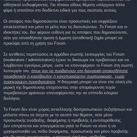
αθλητικού ενδιαφέροντος. Για τέτοιου είδους θέματα υπάρχουν άλλα
φόρα ή ιστοτόποι στο διαδίκτυο ειδικά για τους σκοπούς αυτούς.
Οι απόψεις που δημοσιεύονται είναι προσωπικές και εκφράζουν
αποκλειστικά και μόνο τα μέλη που τις διατυπώνουν. Το Forum και οι
ιδιοκτήτες του, δεν φέρουν ευθύνη για τις απόψεις που δημοσιεύονται,
ούτε για οποιαδήποτε άμεση ή έμμεση (αποθετική) ζημία μπορεί να
προκύψει από τη χρήση του Forum.
Σε αντίθετες περιπτώσεις οι αρμόδιοι σωστής λειτουργίας του Forum
(moderators / administrators) έχουν το δικαίωμα να προβαίνουν και να
λαμβάνουν εγκαίρως μέτρα, ώστε να επαναφέρουν το Forum στη σωστή
λειτουργία του,
όπως και να προβαίνουν στη διαγραφή οποιασδήποτε
παραβατικής ή κακόβουλης ή κακοπροαίρετης συμπεριφοράς, χωρίς
προηγούμενη προειδοποίηση
. Η διαγραφή μπορεί να είναι είτε ολική είτε
μερική της δημοσίευσης στοχεύοντας στην απομάκρυνση τυχόν
παραβατικών φράσεων επαναφέροντας την σε επίπεδο κόσμιου
διαλόγου.
To Forum δεν είναι χώρος ανταλλαγής διαπροσωπικών συζητήσεων και
μάλιστα πάνω σε άσχετα με το σκοπό του θέματα, ούτε μέσο
προσωπικής ανάδειξης, διαφήμισης ή προβολής ή αντιπαράθεσης.
Δεν επιτρέπεται και απαγορεύεται ρητά τo Forum να είναι ή να
χρησιμοποιηθεί ως πεδίο διαφήμισης, προσωπικής και μόνο προβολής
και ιδιωτικού συμφέροντος, εμπορικού όφελους, επίδειξης,