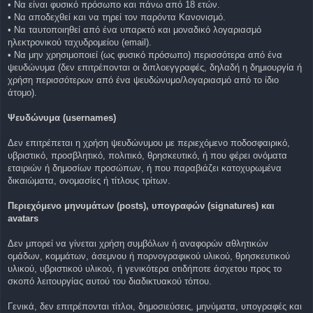
• Να είναι φυσικό πρόσωπο και πάνω από 18 ετών.
• Να αποδεχθεί και να τηρεί τον παρόντα Κανονισμό.
• Να ταυτοποιηθεί από ένα υπαρκτό και μοναδικό λογαριασμό
ηλεκτρονικού ταχυδρομείου (email).
• Να μην χρησιμοποιεί (ως φυσικό πρόσωπο) περισσότερα από ένα
ψευδώνυμα (δεν επιτρέπονται οι διπλοεγγραφές, δηλαδή η δημιουργία ή
χρήση περισσότερων από ένα ψευδώνυμο/λογαριασμό από το ίδιο
άτομο).
Ψευδώνυμα (usernames)
Δεν επιτρέπεται η χρήση ψευδώνυμου με περιεχόμενο ποδοσφαιρικό,
υβριστικό, προσβλητικό, πολιτικό, θρησκευτικό, ή που φέρει ονόματα
εταιριών ή δημοσίων προσώπων, ή που παραβιάζει κατοχυρωμένα
δικαιώματα, ονομασίες ή τίτλους τρίτων.
Περιεχόμενο μηνυμάτων (posts), υπογραφών (signatures) και
avatars
Δεν μπορεί να γίνεται χρήση συμβόλων ή αναφορών αθλητικών
ομάδων, κομμάτων, άσεμνου ή πορνογραφικού υλικού, θρησκευτικού
υλικού, υβριστικού υλικού, ή γενικότερα οτιδήποτε άσχετου προς το
σκοπό λειτουργίας αυτού του διαδικτυακού τόπου.
Γενικά, δεν επιτρέπονται τίτλοι, δημοσιεύσεις, μηνύματα, υπογραφές και