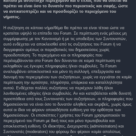
κάποιο με αντίστοιχο περιεχόμενο και ο τίτλος που θα δίνεται θα
πρέπει να είναι όσο το δυνατόν πιο περιεκτικός και σαφής, ώστε
να αντικατοπτρίζει και να προσδιορίζει το περιεχόμενο του
νήματος.
Η συζήτηση σε κάποιο νήμα/θέμα θα πρέπει να είναι τέτοια ώστε να
κρατείται υψηλό το επίπεδο του Forum. Σε περίπτωση ενός μέλους μη
συμμόρφωσης με τον Κανονισμό ή με τις υποδείξεις των Συντονιστών,
αυτό ενδέχεται να αποκλεισθεί από τις συζητήσεις του Forum ή να
διαγραφούν αμέσως οι παραβατικές του δημοσιεύσεις χωρίς
προειδοποίηση. Το περιεχόμενο και οι πληροφορίες που
περιλαμβάνονται στο Forum δεν δύνανται σε καμιά περίπτωση να
εκληφθούν ως έγκυρες πληροφορίες ή/και συμβουλές. Το Forum
αναλαμβάνει αποκλειστικά και μόνο τη συλλογή, επεξεργασία και
διανομή του περιεχομένου των συζητήσεων, χωρίς να εγγυάται σε καμία
περίπτωση την αρτιότητα, πληρότητα, επάρκεια και καταλληλότητα
αυτού. Ενδέχεται πολλές συζητήσεις να περιέχουν λάθη ή/και
λανθασμένες οδηγίες ή/και συμβουλές. Αν και καταβάλεται κάθε δυνατή
προσπάθεια από τους Συντονιστές των συζητήσεων, οι πληροφορίες που
δημοσιεύονται να είναι όσο το δυνατόν αληθείς και ακριβείς, χωρίς όμως
αυτοί οι ίδιοι να φέρουν οποιαδήποτε ευθύνη για την ορθότητα των
δημοσιεύσεων. Οι επισκέπτες / χρήστες του Forum χρησιμοποιούν το
περιεχόμενό του Forum με δική τους και μόνο πρωτοβουλία και
αποκλειστική ευθύνη. Οι ιδιοκτήτες, Διαχειριστές (administrators) και
Συντονιστές (moderators) του φόρουμ δεν φέρουν καμία απολύτως