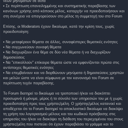
νέων μηνυμάτων σε αυτά
• Σε περίπτωση επανειλημμένης και συστηματικής παραβίασης των
κανόνων χρήσης από κάποιος μέλος, καταρχήν να προειδοποιήσουν και
στη συνέχεια να απαγορεύσουν στο μέλος τη συμμετοχή του στο Forum
Επίσης, οι Moderators έχουν δικαίωμα, κατά την κρίση τους, χωρίς
προειδοποίηση:
• Να μεταφέρουν θέματα σε άλλες, συναφέστερες θεματικές ενότητες
• Να συγχωνεύουν συναφή θέματα
• Να διαχωρίζουν ένα θέμα σε δύο νέα θέματα ή να διαχωρίζουν
δημοσιεύσεις
• Να "επικολλούν" επίκαιρα θέματα ώστε να εμφανίζονται πρώτα στις
αντίστοιχες θεματικές ενότητες
• Να επεμβαίνουν και να διορθώνουν μηνύματα ή δημοσιεύσεις χρηστών
και μελών ώστε να είναι σύμφωνα με τον κανονισμό του Forum σε
περίπτωση τυχόν παραβίασης.
Το Forum διατηρεί το δικαίωμα να τροποποιεί ή/και να διακόπτει
προσωρινά ή μόνιμα, μέρος ή το σύνολο των υπηρεσιών του με ή χωρίς
προειδοποίηση προς τους χρήστες/μέλη. O χρήστης/μέλος κατανοεί και
αποδέχεται ότι το Forum διατηρεί το αποκλειστικό δικαίωμα να διακόψει
τη χρήση του λογαριασμού μέλους και του κωδικού πρόσβασης στις
υπηρεσίες του ή/και να διακόψει τη διάθεση του περιεχομένου του στους
χρήστες/μέλη που πιστεύει ότι έχουν παραβιάσει το γράμμα και το