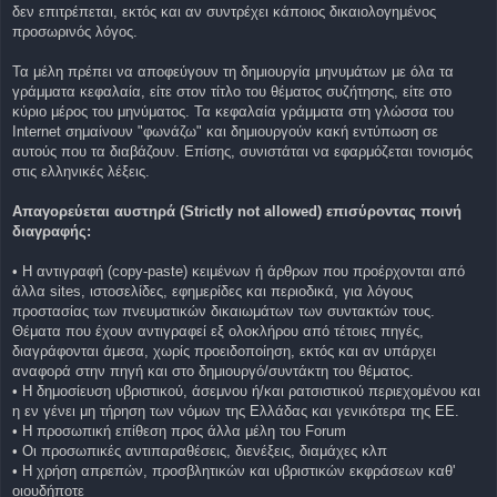
δεν επιτρέπεται, εκτός και αν συντρέχει κάποιος δικαιολογημένος
προσωρινός λόγος.
Τα μέλη πρέπει να αποφεύγουν τη δημιουργία μηνυμάτων με όλα τα
γράμματα κεφαλαία, είτε στον τίτλο του θέματος συζήτησης, είτε στο
κύριο μέρος του μηνύματος. Τα κεφαλαία γράμματα στη γλώσσα του
Internet σημαίνουν "φωνάζω" και δημιουργούν κακή εντύπωση σε
αυτούς που τα διαβάζουν. Επίσης, συνιστάται να εφαρμόζεται τονισμός
στις ελληνικές λέξεις.
Απαγορεύεται αυστηρά (Strictly not allowed) επισύροντας ποινή
διαγραφής:
• Η αντιγραφή (copy-paste) κειμένων ή άρθρων που προέρχονται από
άλλα sites, ιστοσελίδες, εφημερίδες και περιοδικά, για λόγους
προστασίας των πνευματικών δικαιωμάτων των συντακτών τους.
Θέματα που έχουν αντιγραφεί εξ ολοκλήρου από τέτοιες πηγές,
διαγράφονται άμεσα, χωρίς προειδοποίηση, εκτός και αν υπάρχει
αναφορά στην πηγή και στο δημιουργό/συντάκτη του θέματος.
• Η δημοσίευση υβριστικού, άσεμνου ή/και ρατσιστικού περιεχομένου και
η εν γένει μη τήρηση των νόμων της Ελλάδας και γενικότερα της ΕΕ.
• Η προσωπική επίθεση προς άλλα μέλη του Forum
• Οι προσωπικές αντιπαραθέσεις, διενέξεις, διαμάχες κλπ
• Η χρήση απρεπών, προσβλητικών και υβριστικών εκφράσεων καθ'
οιουδήποτε