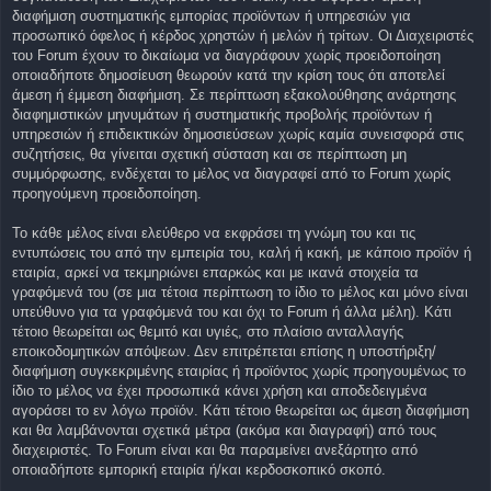
διαφήμιση συστηματικής εμπορίας προϊόντων ή υπηρεσιών για
προσωπικό όφελος ή κέρδος χρηστών ή μελών ή τρίτων. Οι Διαχειριστές
του Forum έχουν το δικαίωμα να διαγράφουν χωρίς προειδοποίηση
οποιαδήποτε δημοσίευση θεωρούν κατά την κρίση τους ότι αποτελεί
άμεση ή έμμεση διαφήμιση. Σε περίπτωση εξακολούθησης ανάρτησης
διαφημιστικών μηνυμάτων ή συστηματικής προβολής προϊόντων ή
υπηρεσιών ή επιδεικτικών δημοσιεύσεων χωρίς καμία συνεισφορά στις
συζητήσεις, θα γίνειται σχετική σύσταση και σε περίπτωση μη
συμμόρφωσης, ενδέχεται το μέλος να διαγραφεί από το Forum χωρίς
προηγούμενη προειδοποίηση.
Το κάθε μέλος είναι ελεύθερο να εκφράσει τη γνώμη του και τις
εντυπώσεις του από την εμπειρία του, καλή ή κακή, με κάποιο προϊόν ή
εταιρία, αρκεί να τεκμηριώνει επαρκώς και με ικανά στοιχεία τα
γραφόμενά του (σε μια τέτοια περίπτωση το ίδιο το μέλος και μόνο είναι
υπεύθυνο για τα γραφόμενά του και όχι το Forum ή άλλα μέλη). Κάτι
τέτοιο θεωρείται ως θεμιτό και υγιές, στο πλαίσιο ανταλλαγής
εποικοδομητικών απόψεων. Δεν επιτρέπεται επίσης η υποστήριξη/
διαφήμιση συγκεκριμένης εταιρίας ή προϊόντος χωρίς προηγουμένως το
ίδιο το μέλος να έχει προσωπικά κάνει χρήση και αποδεδειγμένα
αγοράσει το εν λόγω προϊόν. Κάτι τέτοιο θεωρείται ως άμεση διαφήμιση
και θα λαμβάνονται σχετικά μέτρα (ακόμα και διαγραφή) από τους
διαχειριστές. Το Forum είναι και θα παραμείνει ανεξάρτητο από
οποιαδήποτε εμπορική εταιρία ή/και κερδοσκοπικό σκοπό.