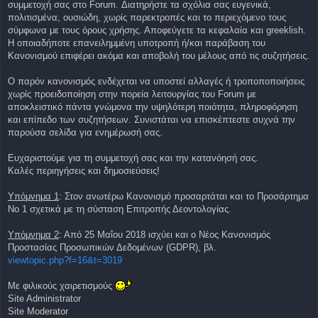
συμμετοχή σας στο Forum. Διατηρήστε τα σχόλια σας ευγενικά,
πολιτισμένα, ουσιώδη, χωρίς παρεκτροπές και το περιεχόμενο τους
σύμφωνα με τους όρους χρήσης. Αποφεύγετε τα κεφαλαία και greeklish.
Η οποιαδήποτε επανειλημμένη υποτροπή ή/και παράβαση του
Κανονισμού επιφέρει ακόμα και αποβολή του μέλους από τις συζητήσεις.
Ο παρόν κανονισμός ενδέχεται να υποστεί αλλαγές ή τροποποποιήσεις
χωρίς προειδοποίηση στην πορεία λειτουργίας του Forum με
αποκλειστικό πάντα γνώμονα την υψηλότερη ποιότητα, πληροφόρηση
και επίπεδο των συζητήσεων. Συνιστάται να επισκέπτεστε συχνά την
παρούσα σελίδα για ενημέρωσή σας.
Ευχαριστούμε για τη συμμετοχή σας και την κατανόησή σας.
Καλές περιηγήσεις και δημοσιεύσεις!
Υπόμνημα 1
: Στον ανωτέρω Κανονισμό προσαρτάται και το Προσάρτημα
No 1 σχετικά με τη σύσταση Επιτροπής Δεοντολογίας.
Υπόμνημα 2
: Από 25 Μαΐου 2018 ισχύει και ο Νέος Κανονισμός
Προστασίας Προσωπικών Δεδομένων (GDPR), βλ.
viewtopic.php?f=16&t=3019
Με φιλικούς χαιρετισμούς
Site Administrator
Site Moderator