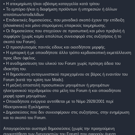
• Η ατεκμηρίωτη ή/και αβάσιμη καταγγελία κατά τρίτου
• Το εμπόριο ή/και η διαφήμιση προϊόντων ή υπηρεσιών ή άλλων
ιστοτόπων/ιστοδελίδων
• Επιδεικτικές δημοσιεύσεις, που μοναδικό σκοπό έχουν την επίδειξη
(showiness) και μόνο στερούμενες επαρκούς τεκμηρίωσης.
• Οι δημοσιεύσεις που στοχεύουν σε προσωπική και μόνο προβολή ή
συμφέρον (χωρίς καμία απολύτως συνεισφορά στις συζητήσεις ή το
σκοπό του Forum).
• Ο προσηλυτισμός παντός είδους και οιασδήποτε μορφής.
• Η εμπορική ή με οποιοδήποτε άλλο τρόπο κερδοσκοπική εκμετάλλευση
προς ίδιον όφελος.
• Η αναδημοσίευση του υλικού του Forum χωρίς πρότερη άδεια του
ιδιοκτήτη του.
• Η δημοσίευση ανταγωνιστικού περιεχομένου σε βάρος ή εναντίον του
Forum (κατά την κρίση των Mods).
• Η μαζική αποστολή προσωπικών μηνυμάτων ή μηνυμάτων
ηλεκτρονικού ταχυδρομείου στα μέλη του Forum ή και οποιαδήποτε
μορφή spam μηνυμάτων.
• Οποιαδήποτε ενέργεια αντιτίθεται με το Νόμο 2928/2001 περί
Ηλεκτρονικού Εγκλήματος
• Δημοσιεύσεις που δεν συνεισφέρουν στις συζητήσεις, στην ενημέρωση
και το σκοπό του Forum.
Απαγορεύονται αυστηρά δημοσιεύσεις (χωρίς την προηγούμενη
συγκατάθεση των Διαχειριστών του Forum) που αφορούν άμεση