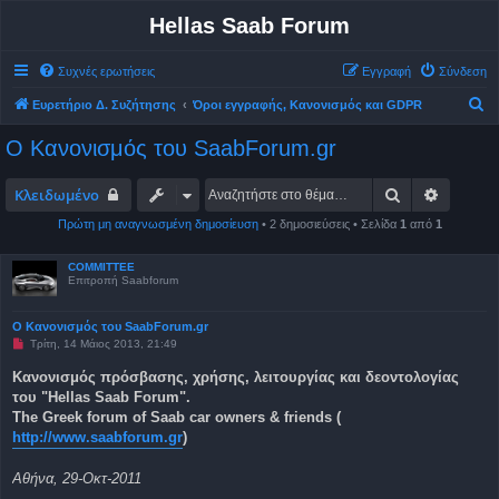
Hellas Saab Forum
Συχνές ερωτήσεις
Εγγραφή
Σύνδεση
Α
Ευρετήριο Δ. Συζήτησης
Όροι εγγραφής, Κανονισμός και GDPR
ν
Ο Κανονισμός του SaabForum.gr
α
ζ
Αναζήτηση
Ειδική 
Κλειδωμένο
ή
Πρώτη μη αναγνωσμένη δημοσίευση
• 2 δημοσιεύσεις • Σελίδα
1
από
1
τ
η
COMMITTEE
Επιτροπή Saabforum
σ
η
Ο Κανονισμός του SaabForum.gr
Μ
Τρίτη, 14 Μάιος 2013, 21:49
η
α
Κανονισμός πρόσβασης, χρήσης, λειτουργίας και δεοντολογίας
ν
του "Hellas Saab Forum".
α
γ
The Greek forum of Saab car owners & friends (
ν
http://www.saabforum.gr
)
ω
σ
μ
Αθήνα, 29-Οκτ-2011
έ
ν