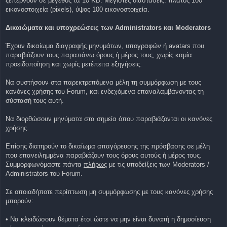
ξεπερνούν σε μέγεθος τα 10 KB. Μέγιστες διαστάσεις: πλάτος 100
εικονοστοιχεία (pixels), ύψος 100 εικονοστοιχεία.
Δικαιώματα και υποχρεώσεις των Administrators και Moderators
Έχουν δικαίωμα διαγραφής μηνυμάτων, υπογραφών ή avatars που
παραβιάζουν τους παραπάνω όρους ή μέρος τους, χωρίς καμία
προειδοποίηση και χωρίς μετέπειτα εξηγήσεις.
Να συστήσουν στα παρεκτρεπόμενα μέλη τη συμμόρφωση με τους
κανόνες χρήσης του Forum, και ενδεχόμενα επαναλαμβάνοντας τη
σύστασή τους αυτή.
Να διορθώσουν μηνύματα στα σημεία όπου παραβιάζονται οι κανόνες
χρήσης.
Επίσης διατηρούν το δικαίωμα απαγόρευσης της πρόσβασης σε μέλη
που επανειλημμένα παραβιάζουν τους όρους αυτούς ή μέρος τους.
Συμμορφωνόμαστε πάντα
πλήρως
με τις υποδείξεις των Moderators /
Administrators του Forum.
Σε οποιαδήποτε περίπτωση μη συμμόρφωσης με τους κανόνες χρήσης
μπορούν:
• Να κλειδώσουν θέματα έτσι ώστε να μην είναι δυνατή η δημοσίευση