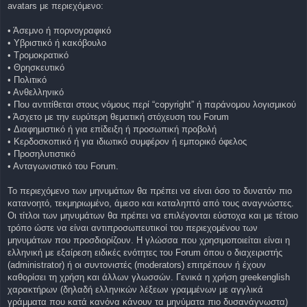
avatars με περιεχόμενο:
• Άσεμνο ή πορνογραφικό
• Υβριστικό ή κακόβουλο
• Τρομοκρατικό
• Θρησκευτικό
• Πολιτικό
• Ανθελληνικό
• Που αντιτίθεται στους νόμους περί “copyright” ή παράνομου λογισμικού
• Άσχετο με την ευρύτερη θεματική στόχευση του Forum
• Διαφημιστικό ή για επίδειξη ή προσωπική προβολή
• Κερδοσκοπικό ή για ιδιωτικό συμφέρον ή εμπορικό όφελος
• Προσηλυτιστικό
• Ανταγωνιστικό του Forum.
Το περιεχόμενο των μηνυμάτων θα πρέπει να είναι όσο το δυνατόν πιο
κατανοητό, τεκμηριωμένο, άμεσο και καταληπτό από τους αναγνώστες.
Οι τίτλοι των μηνυμάτων θα πρέπει να επιλέγονται εύστοχα και με τέτοιο
τρόπο ώστε να είναι αντιπροσωπευτικοί του περιεχομένου των
μηνυμάτων που προσδιορίζουν. Η γλώσσα που χρησιμοποιείται είναι η
ελληνική με εξαίρεση ειδικές ενότητες του Forum όπου ο διαχειριστής
(administrator) ή οι συντονιστές (moderators) επιτρέπουν ή έχουν
καθορίσει τη χρήση και άλλων γλωσσών. Γενικά η χρήση greekenglish
χαρακτήρων (δηλαδή ελληνικών λέξεων γραμμένων με αγγλικά
γράμματα που κατά κανόνα κάνουν τα μηνύματα πιο δυσανάγνωστα)