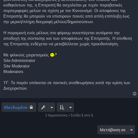
σ
καθηκόντων της, η Επιτροπή θα ασχολείται με τυχόν παραβατικές
ί
συμπεριφορές μελών σε σχέση με τον Κανονισμό. Οι αποφάσεις της
ε
υ
Επιτροπής θα μπορούν να επισύρουν ποινές από απλή επίπληξη έως
σ
την μερική/πλήρη διαγραφή μέλους/δημοσιεύσεων.
η
Η παραμονή ενός μέλους στο φόρουμ συνεπάγεται αυτόματα την
αποδοχή της σύστασης και των αποφάσεων της Επιτροπής. Η σύνθεση
της Επιτροπής ενδέχεται να μεταβάλλεται χωρίς προειδοποίηση.
Με φιλικούς χαιρετισμούς
Site Administrator
Site Moderator
Moderators
ΥΓ: Το παρόν υπόκειται σε τακτικές αναθεωρήσεις κατά την κρίση των
Διαχειριστών.
Κλειδωμένο
2 δημοσιεύσεις • Σελίδα
1
από
1
Μετάβαση σε