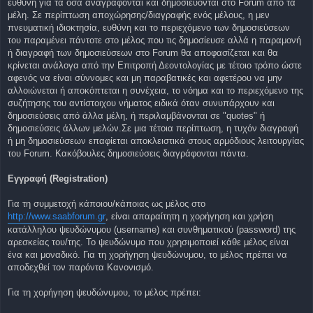
ευθύνη για τα όσα αναγράφονται και δημοσιεύονται στο Forum από τα
μέλη. Σε περίπτωση αποχώρησης/διαγραφής ενός μέλους, η μεν
πνευματική ιδιοκτησία, ευθύνη και το περιεχόμενο των δημοσιεύσεων
του παραμένει πάντοτε στο μέλος που τις δημοσίευσε αλλά η παραμονή
ή διαγραφή των δημοσιεύσεων στο Forum θα αποφασίζεται και θα
κρίνεται ανάλογα από την Επιτροπή Δεοντολογίας με τέτοιο τρόπο ώστε
αφενός να είναι σύννομες και μη παραβατικές και αφετέρου να μην
αλλοιώνεται ή αποκόπτεται η συνέχεια, το νόημα και το περιεχόμενο της
συζήτησης του αντίστοιχου νήματος ειδικά όταν συνυπάρχουν και
δημοσιεύσεις από άλλα μέλη, ή περιλαμβάνονται σε "quotes" ή
δημοσιεύσεις άλλων μελών.Σε μια τέτοια περίπτωση, η τυχόν διαγραφή
ή μη δημοσιεύσεων επαφίεται αποκλειστικά στους αρμόδιους λειτουργίας
του Forum. Κακόβουλες δημοσιεύσεις διαγράφονται πάντα.
Εγγραφή (Registration)
Για τη συμμετοχή κάποιου/κάποιας ως μέλος στο
http://www.saabforum.gr
, είναι απαραίτητη η χορήγηση και χρήση
κατάλληλου ψευδώνυμου (username) και συνθηματικού (password) της
αρεσκείας του/της. Το ψευδώνυμο που χρησιμοποιεί κάθε μέλος είναι
ένα και μοναδικό. Για τη χορήγηση ψευδώνυμου, το μέλος πρέπει να
αποδεχθεί τον παρόντα Κανονισμό.
Για τη χορήγηση ψευδώνυμου, το μέλος πρέπει: