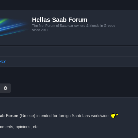
Hellas Saab Forum
The first Forum of Saab car owners & friends in Greece
since 2011.
NLY
ναζήτηση
Ειδική αναζήτηση
aab Forum
(Greece) intended for foreign Saab fans worldwide.
mments, opinions, etc.