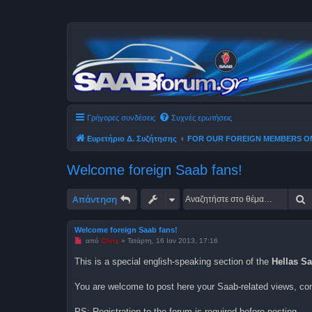
Γρήγορες συνδέσεις
Συχνές ερωτήσεις
Ευρετήριο Δ. Συζήτησης
FOR OUR FOREIGN MEMBERS O
Welcome foreign Saab fans!
Α
Απάντηση
Welcome foreign Saab fans!
Μ
από
Chris
»
Τετάρτη, 16 Ιαν 2013, 17:16
η
α
This is a special english-speaking section of the
Hellas S
ν
α
γ
You are welcome to post here your Saab-related views, co
ν
ω
σ
PS: Registration to the forum is required before posting.