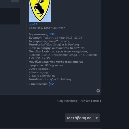
φ
ω
ν
ή
ί
α
c
h
r
gps18
i
Saab Rally Driver (300Km/h)
s
m
Δημοσιεύσεις:
796
e
Εγγραφή:
Τετάρτη, 17 Απρ 2013, 22:08
l
Το μικρό σας όνομα?:
Γιαννης
Τοποθεσία/Πόλη:
Σουηδια & Θεσ/νικη
Είστε ιδιοκτήτης αυτοκινήτου Saab?:
ΝΑΙ
Μοντέλα Saab που έχετε στην κατοχή σας:
9000cde 2,3t (270hk) maptun steg3 -97 & 9000cde
2.0i (131hk) -95
Μοντέλα Saab που τυχόν πρόκειται να
αγοράσετε:
900og sedan
900og cabriolet
9-5aero og/ng
9-3aero cabriolet ng
Τοποθεσία:
Σουηδια & Θεσ/νικη
Ε
Επικοινωνία:
π
ι
Κ
κ
ο
ο
ρ
ι
3 δημοσιεύσεις • Σελίδα
1
από
1
υ
ν
φ
ω
ν
ή
ί
α
Μετάβαση σε
g
p
s