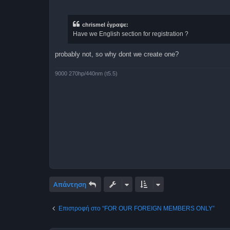
η
η
α
ν
α
chrismel έγραψε:
γ
Have we English section for registration ?
ν
ω
σ
μ
probably not, so why dont we create one?
έ
ν
η
9000 270hp/440nm (t5.5)
δ
η
μ
ο
σ
ί
ε
υ
σ
η
Απάντηση
Επιστροφή στο “FOR OUR FOREIGN MEMBERS ONLY”