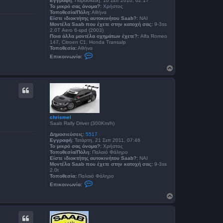
Εγγραφή:
Παρασκευή, 10 Σεπ 2010, 02:17
Το μικρό σας όνομα?:
Χρήστος
Τοποθεσία/Πόλη:
Αθήνα
Είστε ιδιοκτήτης αυτοκινήτου Saab?:
ΝΑΙ
Μοντέλα Saab που έχετε στην κατοχή σας:
9-3ss
2.0Τ Aero 6-spd (2003)
Ποια άλλα μοντέλα οχημάτων έχετε?:
Alfa Romeo
147, Citroen C1, Honda Transalp
Τοποθεσία:
Αθήνα
Ε
Επικοινωνία:
π
ι
Κ
κ
ο
ο
ρ
ι
υ
ν
φ
ω
ν
ή
ί
α
chrismel
C
Saab Rally Driver (300Km/h)
h
r
Δημοσιεύσεις:
5517
i
Εγγραφή:
Τετάρτη, 21 Σεπ 2011, 07:46
s
Το μικρό σας όνομα?:
Χρήστος
Τοποθεσία/Πόλη:
Παλαιό Φάληρο
Είστε ιδιοκτήτης αυτοκινήτου Saab?:
ΝΑΙ
Μοντέλα Saab που έχετε στην κατοχή σας:
9-3ss
2.0t
Τοποθεσία:
Παλαιό Φάληρο
Ε
Επικοινωνία:
π
ι
Κ
κ
ο
ο
ρ
ι
υ
ν