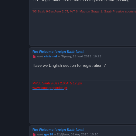
μ
έ
ν
'03 Saab 9-3ss Aero 2.0T, M/T 6, Maptun Stage 1, Saab Prestige sports 
η
δ
η
μ
ο
σ
ί
ε
υ
σ
η
Re: Welcome foreign Saab fans!
Μ
από
chrismel
»
Πέμπτη, 18 Ιούλ 2013, 16:23
η
α
Have we English section for registration ?
ν
α
γ
ν
ω
My'03 Saab 9-3ss 2.0t AT5 175ps
σ
www.focusproperties.gr
μ
έ
ν
η
δ
η
μ
ο
σ
ί
ε
υ
Re: Welcome foreign Saab fans!
σ
Μ
από
gps18
»
Σάββατο, 08 Αύγ 2015, 10:16