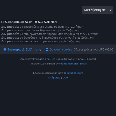
Μετάβαση σε
ΠΡΟΣΒΆΣΕΙΣ ΣΕ ΑΥΤΉ ΤΗ Δ. ΣΥΖΉΤΗΣΗ
Δεν μπορείτε
να δημοσιεύετε νέα θέματα σε αυτή τη Δ. Συζήτηση
Δεν μπορείτε
να απαντάτε σε θέματα σε αυτή τη Δ. Συζήτηση
Δεν μπορείτε
να επεξεργάζεστε τις δημοσιεύσεις σας σε αυτή τη Δ. Συζήτηση
Δεν μπορείτε
να διαγράφετε τις δημοσιεύσεις σας σε αυτή τη Δ. Συζήτηση
Δεν μπορείτε
να επισυνάπτετε αρχεία σε αυτή τη Δ. Συζήτηση
Ευρετήριο Δ. Συζήτησης
Διαγραφή cookies
Όλοι οι χρόνοι είναι
UTC+03:00
Δημιουργήθηκε από
phpBB
® Forum Software © phpBB Limited
Prosilver Dark Edition by
Premium phpBB Styles
Ελληνική μετάφραση από το
phpbbgr.com
Απόρρητο
|
Όροι