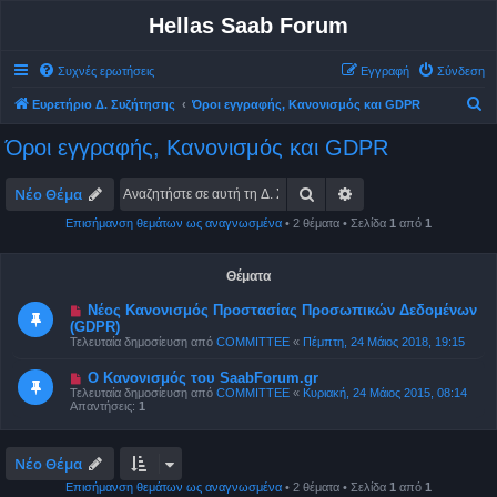
Hellas Saab Forum
Συχνές ερωτήσεις
Εγγραφή
Σύνδεση
Α
Ευρετήριο Δ. Συζήτησης
Όροι εγγραφής, Κανονισμός και GDPR
ν
Όροι εγγραφής, Κανονισμός και GDPR
α
ζ
Αναζήτηση
Ειδική αναζήτηση
Νέο Θέμα
ή
Επισήμανση θεμάτων ως αναγνωσμένα
• 2 θέματα • Σελίδα
1
από
1
τ
η
Θέματα
σ
Νέος Κανονισμός Προστασίας Προσωπικών Δεδομένων
η
(GDPR)
Τελευταία δημοσίευση από
COMMITTEE
«
Πέμπτη, 24 Μάιος 2018, 19:15
Ο Κανονισμός του SaabForum.gr
Τελευταία δημοσίευση από
COMMITTEE
«
Κυριακή, 24 Μάιος 2015, 08:14
Απαντήσεις:
1
Νέο Θέμα
Επισήμανση θεμάτων ως αναγνωσμένα
• 2 θέματα • Σελίδα
1
από
1