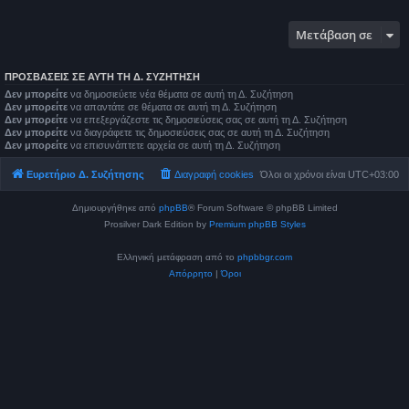
Μετάβαση σε
ΠΡΟΣΒΆΣΕΙΣ ΣΕ ΑΥΤΉ ΤΗ Δ. ΣΥΖΉΤΗΣΗ
Δεν μπορείτε
να δημοσιεύετε νέα θέματα σε αυτή τη Δ. Συζήτηση
Δεν μπορείτε
να απαντάτε σε θέματα σε αυτή τη Δ. Συζήτηση
Δεν μπορείτε
να επεξεργάζεστε τις δημοσιεύσεις σας σε αυτή τη Δ. Συζήτηση
Δεν μπορείτε
να διαγράφετε τις δημοσιεύσεις σας σε αυτή τη Δ. Συζήτηση
Δεν μπορείτε
να επισυνάπτετε αρχεία σε αυτή τη Δ. Συζήτηση
Ευρετήριο Δ. Συζήτησης
Διαγραφή cookies
Όλοι οι χρόνοι είναι
UTC+03:00
Δημιουργήθηκε από
phpBB
® Forum Software © phpBB Limited
Prosilver Dark Edition by
Premium phpBB Styles
Ελληνική μετάφραση από το
phpbbgr.com
Απόρρητο
|
Όροι