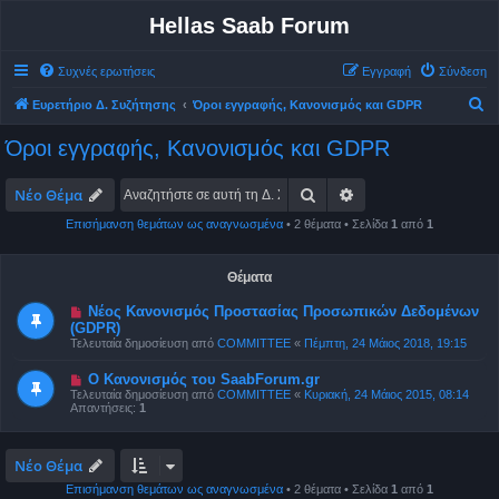
Hellas Saab Forum
Συχνές ερωτήσεις
Εγγραφή
Σύνδεση
Α
Ευρετήριο Δ. Συζήτησης
Όροι εγγραφής, Κανονισμός και GDPR
ν
Όροι εγγραφής, Κανονισμός και GDPR
α
ζ
Αναζήτηση
Ειδική αναζήτηση
Νέο Θέμα
ή
Επισήμανση θεμάτων ως αναγνωσμένα
• 2 θέματα • Σελίδα
1
από
1
τ
η
Θέματα
σ
Νέος Κανονισμός Προστασίας Προσωπικών Δεδομένων
η
(GDPR)
Τελευταία δημοσίευση από
COMMITTEE
«
Πέμπτη, 24 Μάιος 2018, 19:15
Ο Κανονισμός του SaabForum.gr
Τελευταία δημοσίευση από
COMMITTEE
«
Κυριακή, 24 Μάιος 2015, 08:14
Απαντήσεις:
1
Νέο Θέμα
Επισήμανση θεμάτων ως αναγνωσμένα
• 2 θέματα • Σελίδα
1
από
1