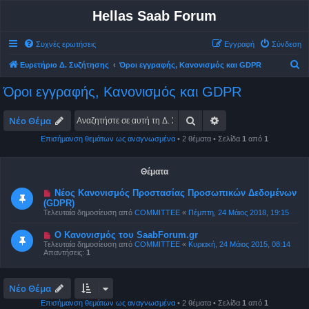
Hellas Saab Forum
Συχνές ερωτήσεις
Εγγραφή
Σύνδεση
Α
Ευρετήριο Δ. Συζήτησης
Όροι εγγραφής, Κανονισμός και GDPR
ν
Όροι εγγραφής, Κανονισμός και GDPR
α
ζ
Αναζήτηση
Ειδική αναζήτηση
Νέο Θέμα
ή
Επισήμανση θεμάτων ως αναγνωσμένα
• 2 θέματα • Σελίδα
1
από
1
τ
η
Θέματα
σ
Νέος Κανονισμός Προστασίας Προσωπικών Δεδομένων
η
(GDPR)
Τελευταία δημοσίευση από
COMMITTEE
«
Πέμπτη, 24 Μάιος 2018, 19:15
Ο Κανονισμός του SaabForum.gr
Τελευταία δημοσίευση από
COMMITTEE
«
Κυριακή, 24 Μάιος 2015, 08:14
Απαντήσεις:
1
Νέο Θέμα
Επισήμανση θεμάτων ως αναγνωσμένα
• 2 θέματα • Σελίδα
1
από
1