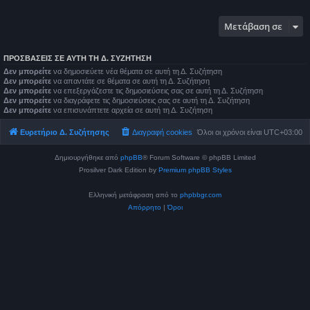
Μετάβαση σε
ΠΡΟΣΒΆΣΕΙΣ ΣΕ ΑΥΤΉ ΤΗ Δ. ΣΥΖΉΤΗΣΗ
Δεν μπορείτε
να δημοσιεύετε νέα θέματα σε αυτή τη Δ. Συζήτηση
Δεν μπορείτε
να απαντάτε σε θέματα σε αυτή τη Δ. Συζήτηση
Δεν μπορείτε
να επεξεργάζεστε τις δημοσιεύσεις σας σε αυτή τη Δ. Συζήτηση
Δεν μπορείτε
να διαγράφετε τις δημοσιεύσεις σας σε αυτή τη Δ. Συζήτηση
Δεν μπορείτε
να επισυνάπτετε αρχεία σε αυτή τη Δ. Συζήτηση
Ευρετήριο Δ. Συζήτησης
Διαγραφή cookies
Όλοι οι χρόνοι είναι
UTC+03:00
Δημιουργήθηκε από
phpBB
® Forum Software © phpBB Limited
Prosilver Dark Edition by
Premium phpBB Styles
Ελληνική μετάφραση από το
phpbbgr.com
Απόρρητο
|
Όροι