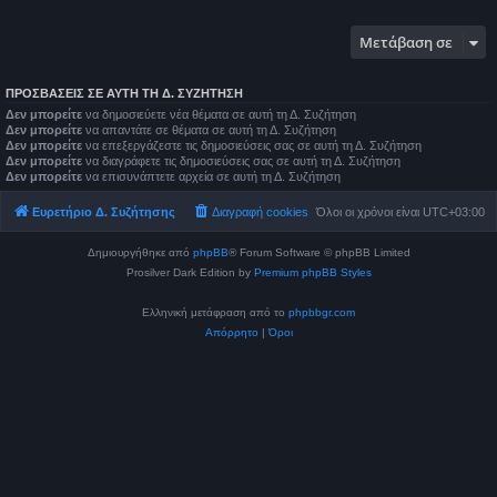
Μετάβαση σε
ΠΡΟΣΒΆΣΕΙΣ ΣΕ ΑΥΤΉ ΤΗ Δ. ΣΥΖΉΤΗΣΗ
Δεν μπορείτε
να δημοσιεύετε νέα θέματα σε αυτή τη Δ. Συζήτηση
Δεν μπορείτε
να απαντάτε σε θέματα σε αυτή τη Δ. Συζήτηση
Δεν μπορείτε
να επεξεργάζεστε τις δημοσιεύσεις σας σε αυτή τη Δ. Συζήτηση
Δεν μπορείτε
να διαγράφετε τις δημοσιεύσεις σας σε αυτή τη Δ. Συζήτηση
Δεν μπορείτε
να επισυνάπτετε αρχεία σε αυτή τη Δ. Συζήτηση
Ευρετήριο Δ. Συζήτησης
Διαγραφή cookies
Όλοι οι χρόνοι είναι
UTC+03:00
Δημιουργήθηκε από
phpBB
® Forum Software © phpBB Limited
Prosilver Dark Edition by
Premium phpBB Styles
Ελληνική μετάφραση από το
phpbbgr.com
Απόρρητο
|
Όροι