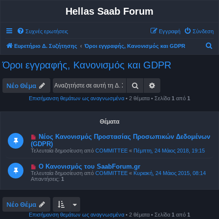
Hellas Saab Forum
Συχνές ερωτήσεις
Εγγραφή
Σύνδεση
Α
Ευρετήριο Δ. Συζήτησης
Όροι εγγραφής, Κανονισμός και GDPR
ν
Όροι εγγραφής, Κανονισμός και GDPR
α
ζ
Αναζήτηση
Ειδική αναζήτηση
Νέο Θέμα
ή
Επισήμανση θεμάτων ως αναγνωσμένα
• 2 θέματα • Σελίδα
1
από
1
τ
η
Θέματα
σ
Νέος Κανονισμός Προστασίας Προσωπικών Δεδομένων
η
(GDPR)
Τελευταία δημοσίευση από
COMMITTEE
«
Πέμπτη, 24 Μάιος 2018, 19:15
Ο Κανονισμός του SaabForum.gr
Τελευταία δημοσίευση από
COMMITTEE
«
Κυριακή, 24 Μάιος 2015, 08:14
Απαντήσεις:
1
Νέο Θέμα
Επισήμανση θεμάτων ως αναγνωσμένα
• 2 θέματα • Σελίδα
1
από
1