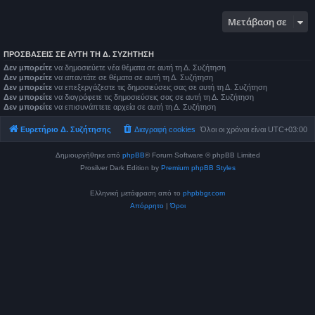
Μετάβαση σε
ΠΡΟΣΒΆΣΕΙΣ ΣΕ ΑΥΤΉ ΤΗ Δ. ΣΥΖΉΤΗΣΗ
Δεν μπορείτε
να δημοσιεύετε νέα θέματα σε αυτή τη Δ. Συζήτηση
Δεν μπορείτε
να απαντάτε σε θέματα σε αυτή τη Δ. Συζήτηση
Δεν μπορείτε
να επεξεργάζεστε τις δημοσιεύσεις σας σε αυτή τη Δ. Συζήτηση
Δεν μπορείτε
να διαγράφετε τις δημοσιεύσεις σας σε αυτή τη Δ. Συζήτηση
Δεν μπορείτε
να επισυνάπτετε αρχεία σε αυτή τη Δ. Συζήτηση
Ευρετήριο Δ. Συζήτησης
Διαγραφή cookies
Όλοι οι χρόνοι είναι
UTC+03:00
Δημιουργήθηκε από
phpBB
® Forum Software © phpBB Limited
Prosilver Dark Edition by
Premium phpBB Styles
Ελληνική μετάφραση από το
phpbbgr.com
Απόρρητο
|
Όροι