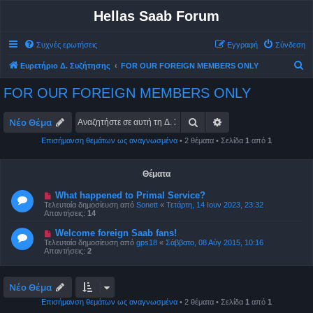
Hellas Saab Forum
Συχνές ερωτήσεις
Εγγραφή
Σύνδεση
Α
Ευρετήριο Δ. Συζήτησης
FOR OUR FOREIGN MEMBERS ONLY
ν
FOR OUR FOREIGN MEMBERS ONLY
α
ζ
Αναζήτηση
Ειδική αναζήτηση
Νέο Θέμα
ή
Επισήμανση θεμάτων ως αναγνωσμένα
• 2 θέματα • Σελίδα
1
από
1
τ
η
Θέματα
σ
What happened to Primal Service?
η
Τελευταία δημοσίευση από
Sonett
«
Τετάρτη, 14 Ιουν 2023, 23:32
Απαντήσεις:
14
Welcome foreign Saab fans!
Τελευταία δημοσίευση από
gps18
«
Σάββατο, 08 Αύγ 2015, 10:16
Απαντήσεις:
2
Νέο Θέμα
Επισήμανση θεμάτων ως αναγνωσμένα
• 2 θέματα • Σελίδα
1
από
1