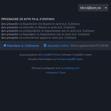
Μετάβαση σε
ΠΡΟΣΒΆΣΕΙΣ ΣΕ ΑΥΤΉ ΤΗ Δ. ΣΥΖΉΤΗΣΗ
Δεν μπορείτε
να δημοσιεύετε νέα θέματα σε αυτή τη Δ. Συζήτηση
Δεν μπορείτε
να απαντάτε σε θέματα σε αυτή τη Δ. Συζήτηση
Δεν μπορείτε
να επεξεργάζεστε τις δημοσιεύσεις σας σε αυτή τη Δ. Συζήτηση
Δεν μπορείτε
να διαγράφετε τις δημοσιεύσεις σας σε αυτή τη Δ. Συζήτηση
Δεν μπορείτε
να επισυνάπτετε αρχεία σε αυτή τη Δ. Συζήτηση
Ευρετήριο Δ. Συζήτησης
Διαγραφή cookies
Όλοι οι χρόνοι είναι
UTC+03:00
Δημιουργήθηκε από
phpBB
® Forum Software © phpBB Limited
Prosilver Dark Edition by
Premium phpBB Styles
Ελληνική μετάφραση από το
phpbbgr.com
Απόρρητο
|
Όροι