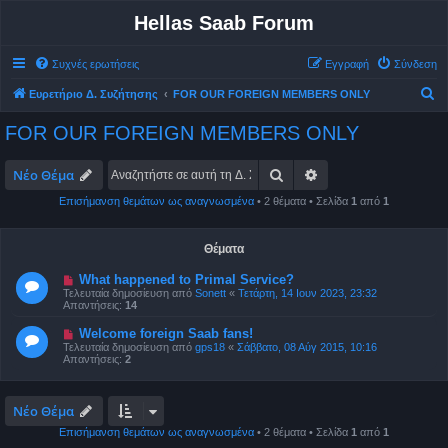
Hellas Saab Forum
Συχνές ερωτήσεις
Εγγραφή
Σύνδεση
Α
Ευρετήριο Δ. Συζήτησης
FOR OUR FOREIGN MEMBERS ONLY
ν
FOR OUR FOREIGN MEMBERS ONLY
α
ζ
Αναζήτηση
Ειδική αναζήτηση
Νέο Θέμα
ή
Επισήμανση θεμάτων ως αναγνωσμένα
• 2 θέματα • Σελίδα
1
από
1
τ
η
Θέματα
σ
What happened to Primal Service?
η
Τελευταία δημοσίευση από
Sonett
«
Τετάρτη, 14 Ιουν 2023, 23:32
Απαντήσεις:
14
Welcome foreign Saab fans!
Τελευταία δημοσίευση από
gps18
«
Σάββατο, 08 Αύγ 2015, 10:16
Απαντήσεις:
2
Νέο Θέμα
Επισήμανση θεμάτων ως αναγνωσμένα
• 2 θέματα • Σελίδα
1
από
1