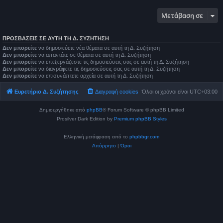
Μετάβαση σε
ΠΡΟΣΒΆΣΕΙΣ ΣΕ ΑΥΤΉ ΤΗ Δ. ΣΥΖΉΤΗΣΗ
Δεν μπορείτε
να δημοσιεύετε νέα θέματα σε αυτή τη Δ. Συζήτηση
Δεν μπορείτε
να απαντάτε σε θέματα σε αυτή τη Δ. Συζήτηση
Δεν μπορείτε
να επεξεργάζεστε τις δημοσιεύσεις σας σε αυτή τη Δ. Συζήτηση
Δεν μπορείτε
να διαγράφετε τις δημοσιεύσεις σας σε αυτή τη Δ. Συζήτηση
Δεν μπορείτε
να επισυνάπτετε αρχεία σε αυτή τη Δ. Συζήτηση
Ευρετήριο Δ. Συζήτησης
Διαγραφή cookies
Όλοι οι χρόνοι είναι
UTC+03:00
Δημιουργήθηκε από
phpBB
® Forum Software © phpBB Limited
Prosilver Dark Edition by
Premium phpBB Styles
Ελληνική μετάφραση από το
phpbbgr.com
Απόρρητο
|
Όροι