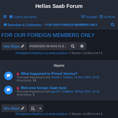
Hellas Saab Forum
Συχνές ερωτήσεις
Εγγραφή
Σύνδεση
Α
Ευρετήριο Δ. Συζήτησης
FOR OUR FOREIGN MEMBERS ONLY
ν
FOR OUR FOREIGN MEMBERS ONLY
α
ζ
Αναζήτηση
Ειδική αναζήτηση
Νέο Θέμα
ή
Επισήμανση θεμάτων ως αναγνωσμένα
• 2 θέματα • Σελίδα
1
από
1
τ
η
Θέματα
σ
What happened to Primal Service?
η
Τελευταία δημοσίευση από
Sonett
«
Τετάρτη, 14 Ιουν 2023, 23:32
Απαντήσεις:
14
Welcome foreign Saab fans!
Τελευταία δημοσίευση από
gps18
«
Σάββατο, 08 Αύγ 2015, 10:16
Απαντήσεις:
2
Νέο Θέμα
Επισήμανση θεμάτων ως αναγνωσμένα
• 2 θέματα • Σελίδα
1
από
1