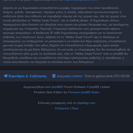
Δέχεστε να μη δημοσιεύετε οποιασδήποτε μορφής περιεχόμενο που είναι προσβλητικό,
άσεμνο, χυδαίο, συκοφαντικό, περιέχον μίσος ή απειλή, σεξουαλικά προσανατολισμένο ή
οτιδήποτε άλλο που πιθανόν να παραβιάζει νόμους είτε της χώρας σας, είτε της χώρας στην
οποία φιλοξενείται το “Hellas Saab Forum”, είτε το Διεθνές Δίκαιο. Η δημοσίευση τέτοιου
περιεχομένου είναι δυνατόν να οδηγήσει στην άμεση και μόνιμη διαγραφή σας, με ταυτόχρονη
ενημέρωση της Υπηρεσίας Παροχής Υπηρεσιών Διαδικτύου που χρησιμοποιείτε εφόσον
κρίνουμε απαραίτητο. Η διεύθυνση IP κάθε δημοσίευσης καταγράφεται για τη δυνατότητα
επιβολής των παρόντων όρων. Δέχεστε ότι το “Hellas Saab Forum” έχει το δικαίωμα να
απομακρύνει, να επεξεργαστεί, να μετακινήσει ή να κλείσει ένα θέμα συζήτησης οποιαδήποτε
χρονική στιγμή επιλέξει. Σαν μέλος δέχεστε ότι οποιεσδήποτε πληροφορίες έχετε εισάγει
αποθηκεύονται σε μια βάση δεδομένων. Αν και αυτές οι πληροφορίες δεν θα αποκαλυφθούν σε
οποιονδήποτε τρίτο χωρίς τη συναίνεσή σας, ούτε το “Hellas Saab Forum” ούτε το phpBB θα
θεωρηθούν υπεύθυνοι για οποιαδήποτε απόπειρα ηλεκτρονικής εισβολής ή παραβίασης η
οποία είναι δυνατόν να οδηγήσει σε απώλεια αυτών των δεδομένων.
Ευρετήριο Δ. Συζήτησης
Διαγραφή cookies
Όλοι οι χρόνοι είναι
UTC+03:00
Δημιουργήθηκε από
phpBB
® Forum Software © phpBB Limited
Prosilver Dark Edition by
Premium phpBB Styles
Ελληνική μετάφραση από το
phpbbgr.com
Απόρρητο
|
Όροι