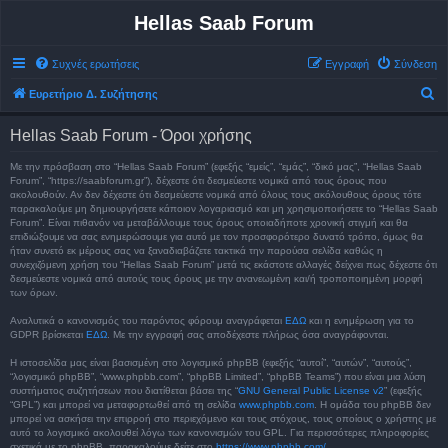
Hellas Saab Forum
Συχνές ερωτήσεις
Εγγραφή
Σύνδεση
Α
Ευρετήριο Δ. Συζήτησης
ν
Hellas Saab Forum - Όροι χρήσης
α
ζ
Με την πρόσβαση στο “Hellas Saab Forum” (εφεξής “εμείς”, “εμάς”, “δικό μας”, “Hellas Saab
Forum”, “https://saabforum.gr”), δέχεστε ότι δεσμεύεστε νομικά από τους όρους που
ή
ακολουθούν. Αν δεν δέχεστε ότι δεσμεύεστε νομικά από όλους τους ακόλουθους όρους τότε
παρακαλούμε μη δημιουργήσετε κάποιον λογαριασμό και μη χρησιμοποιήσετε το “Hellas Saab
τ
Forum”. Είναι πιθανόν να μεταβάλλουμε τους όρους οποιαδήποτε χρονική στιγμή και θα
επιδιώξουμε να σας ενημερώσουμε για αυτό με τον προσφορότερο δυνατό τρόπο, όμως θα
η
ήταν συνετό εκ μέρους σας να ξαναδιαβάζετε τακτικά την παρούσα σελίδα καθώς η
σ
συνεχιζόμενη χρήση του “Hellas Saab Forum” μετά τις εκάστοτε αλλαγές δείχνει πως δέχεστε ότι
δεσμεύεστε νομικά από αυτούς τους όρους με την ανανεωμένη και/ή τροποποιημένη μορφή
η
των όρων.
Αναλυτικά ο κανονισμός του παρόντος φόρουμ αναγράφεται
ΕΔΩ
και η ενημέρωση για το
GDPR βρίσκεται
ΕΔΩ
. Με την εγγραφή σας αποδέχεστε πλήρως όσα αναγράφονται.
Η ιστοσελίδα μας είναι βασισμένη στο λογισμικό phpBB (εφεξής “αυτοί”, “αυτών”, “αυτούς”,
“λογισμικό phpBB”, “www.phpbb.com”, “phpBB Limited”, “phpBB Teams”) που είναι μια λύση
συστήματος συζητήσεων που διατίθεται βάσει της “
GNU General Public License v2
” (εφεξής
“GPL”) και μπορεί να μεταφορτωθεί από τη σελίδα
www.phpbb.com
. Η ομάδα του phpBB δεν
μπορεί να ασκήσει την επιρροή στο περιεχόμενο και τους στόχους, τους οποίους ο χρήστης με
αυτό το λογισμικό ακολουθεί λόγω των κανονισμών του GPL. Για περισσότερες πληροφορίες
σχετικά με το phpBB, παρακαλούμε δείτε στο
https://www.phpbb.com/
.