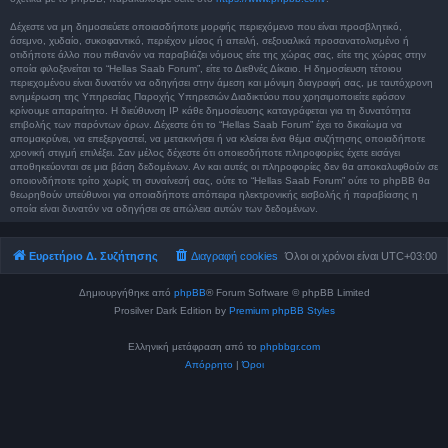
Δέχεστε να μη δημοσιεύετε οποιασδήποτε μορφής περιεχόμενο που είναι προσβλητικό,
άσεμνο, χυδαίο, συκοφαντικό, περιέχον μίσος ή απειλή, σεξουαλικά προσανατολισμένο ή
οτιδήποτε άλλο που πιθανόν να παραβιάζει νόμους είτε της χώρας σας, είτε της χώρας στην
οποία φιλοξενείται το “Hellas Saab Forum”, είτε το Διεθνές Δίκαιο. Η δημοσίευση τέτοιου
περιεχομένου είναι δυνατόν να οδηγήσει στην άμεση και μόνιμη διαγραφή σας, με ταυτόχρονη
ενημέρωση της Υπηρεσίας Παροχής Υπηρεσιών Διαδικτύου που χρησιμοποιείτε εφόσον
κρίνουμε απαραίτητο. Η διεύθυνση IP κάθε δημοσίευσης καταγράφεται για τη δυνατότητα
επιβολής των παρόντων όρων. Δέχεστε ότι το “Hellas Saab Forum” έχει το δικαίωμα να
απομακρύνει, να επεξεργαστεί, να μετακινήσει ή να κλείσει ένα θέμα συζήτησης οποιαδήποτε
χρονική στιγμή επιλέξει. Σαν μέλος δέχεστε ότι οποιεσδήποτε πληροφορίες έχετε εισάγει
αποθηκεύονται σε μια βάση δεδομένων. Αν και αυτές οι πληροφορίες δεν θα αποκαλυφθούν σε
οποιονδήποτε τρίτο χωρίς τη συναίνεσή σας, ούτε το “Hellas Saab Forum” ούτε το phpBB θα
θεωρηθούν υπεύθυνοι για οποιαδήποτε απόπειρα ηλεκτρονικής εισβολής ή παραβίασης η
οποία είναι δυνατόν να οδηγήσει σε απώλεια αυτών των δεδομένων.
Ευρετήριο Δ. Συζήτησης
Διαγραφή cookies
Όλοι οι χρόνοι είναι
UTC+03:00
Δημιουργήθηκε από
phpBB
® Forum Software © phpBB Limited
Prosilver Dark Edition by
Premium phpBB Styles
Ελληνική μετάφραση από το
phpbbgr.com
Απόρρητο
|
Όροι