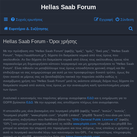
Hellas Saab Forum
Συχνές ερωτήσεις
Εγγραφή
Σύνδεση
Α
Ευρετήριο Δ. Συζήτησης
ν
Hellas Saab Forum - Όροι χρήσης
α
ζ
Με την πρόσβαση στο “Hellas Saab Forum” (εφεξής “εμείς”, “εμάς”, “δικό μας”, “Hellas Saab
Forum”, “https://saabforum.gr”), δέχεστε ότι δεσμεύεστε νομικά από τους όρους που
ή
ακολουθούν. Αν δεν δέχεστε ότι δεσμεύεστε νομικά από όλους τους ακόλουθους όρους τότε
παρακαλούμε μη δημιουργήσετε κάποιον λογαριασμό και μη χρησιμοποιήσετε το “Hellas Saab
τ
Forum”. Είναι πιθανόν να μεταβάλλουμε τους όρους οποιαδήποτε χρονική στιγμή και θα
επιδιώξουμε να σας ενημερώσουμε για αυτό με τον προσφορότερο δυνατό τρόπο, όμως θα
η
ήταν συνετό εκ μέρους σας να ξαναδιαβάζετε τακτικά την παρούσα σελίδα καθώς η
σ
συνεχιζόμενη χρήση του “Hellas Saab Forum” μετά τις εκάστοτε αλλαγές δείχνει πως δέχεστε ότι
δεσμεύεστε νομικά από αυτούς τους όρους με την ανανεωμένη και/ή τροποποιημένη μορφή
η
των όρων.
Αναλυτικά ο κανονισμός του παρόντος φόρουμ αναγράφεται
ΕΔΩ
και η ενημέρωση για το
GDPR βρίσκεται
ΕΔΩ
. Με την εγγραφή σας αποδέχεστε πλήρως όσα αναγράφονται.
Η ιστοσελίδα μας είναι βασισμένη στο λογισμικό phpBB (εφεξής “αυτοί”, “αυτών”, “αυτούς”,
“λογισμικό phpBB”, “www.phpbb.com”, “phpBB Limited”, “phpBB Teams”) που είναι μια λύση
συστήματος συζητήσεων που διατίθεται βάσει της “
GNU General Public License v2
” (εφεξής
“GPL”) και μπορεί να μεταφορτωθεί από τη σελίδα
www.phpbb.com
. Η ομάδα του phpBB δεν
μπορεί να ασκήσει την επιρροή στο περιεχόμενο και τους στόχους, τους οποίους ο χρήστης με
αυτό το λογισμικό ακολουθεί λόγω των κανονισμών του GPL. Για περισσότερες πληροφορίες
σχετικά με το phpBB, παρακαλούμε δείτε στο
https://www.phpbb.com/
.