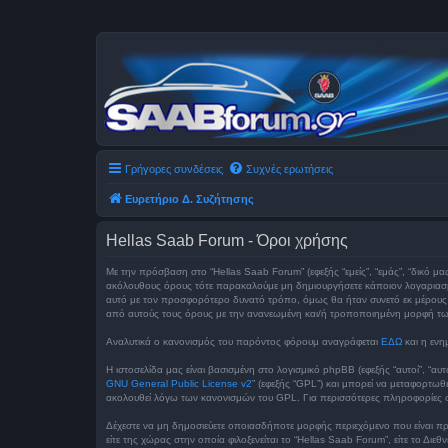
Γρήγορες συνδέσεις
Συχνές ερωτήσεις
Ευρετήριο Δ. Συζήτησης
Hellas Saab Forum - Όροι χρήσης
Με την πρόσβαση στο “Hellas Saab Forum” (εφεξής “εμείς”, “εμάς”, “δικό μα
ακόλουθους όρους τότε παρακαλούμε μη δημιουργήσετε κάποιον λογαριασμό
αυτό με τον προσφορότερο δυνατό τρόπο, όμως θα ήταν συνετό εκ μέρους σα
από αυτούς τους όρους με την ανανεωμένη και/ή τροποποιημένη μορφή τ
Αναλυτικά ο κανονισμός του παρόντος φόρουμ αναγράφεται
ΕΔΩ
και η ενη
Η ιστοσελίδα μας είναι βασισμένη στο λογισμικό phpBB (εφεξής “αυτοί”, “α
GNU General Public License v2
” (εφεξής “GPL”) και μπορεί να μεταφορτωθ
ακολουθεί λόγω των κανονισμών του GPL. Για περισσότερες πληροφορίες σ
Δέχεστε να μη δημοσιεύετε οποιασδήποτε μορφής περιεχόμενο που είναι πρ
είτε της χώρας στην οποία φιλοξενείται το “Hellas Saab Forum”, είτε το 