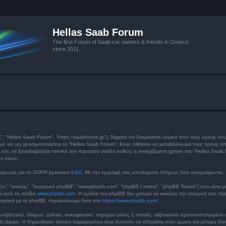
Hellas Saab Forum
The first Forum of Saab car owners & friends in Greece
since 2011.
ς”, “Hellas Saab Forum”, “https://saabforum.gr”), δέχεστε ότι δεσμεύεστε νομικά από τους όρους π
 και μη χρησιμοποιήσετε το “Hellas Saab Forum”. Είναι πιθανόν να μεταβάλλουμε τους όρους οπ
ς να ξαναδιαβάζετε τακτικά την παρούσα σελίδα καθώς η συνεχιζόμενη χρήση του “Hellas Saab For
ων όρων.
μέρωση για το GDPR βρίσκεται
ΕΔΩ
. Με την εγγραφή σας αποδέχεστε πλήρως όσα αναγράφονται.
υτών”, “αυτούς”, “λογισμικό phpBB”, “www.phpbb.com”, “phpBB Limited”, “phpBB Teams”) που είναι μ
εί από τη σελίδα
www.phpbb.com
. Η ομάδα του phpBB δεν μπορεί να ασκήσει την επιρροή στο περι
χετικά με το phpBB, παρακαλούμε δείτε στο
https://www.phpbb.com/
.
οσβλητικό, άσεμνο, χυδαίο, συκοφαντικό, περιέχον μίσος ή απειλή, σεξουαλικά προσανατολισμένο 
Διεθνές Δίκαιο. Η δημοσίευση τέτοιου περιεχομένου είναι δυνατόν να οδηγήσει στην άμεση και μόνι