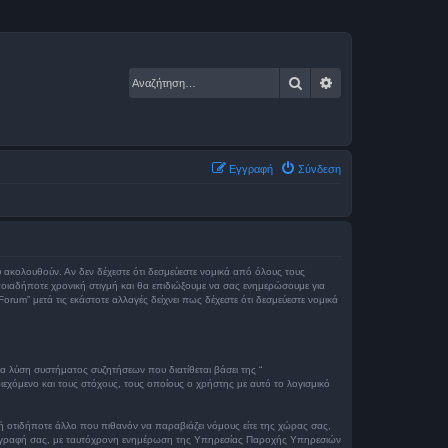
Αναζήτηση
Ειδική αναζήτηση
Εγγραφή
Σύνδεση
ου ακολουθούν. Αν δεν δέχεστε ότι δεσμεύεστε νομικά από όλους τους
οιαδήποτε χρονική στιγμή και θα επιδιώξουμε να σας ενημερώσουμε για
um” μετά τις εκάστοτε αλλαγές δείχνει πως δέχεστε ότι δεσμεύεστε νομικά
ια λύση συστήματος συζητήσεων που διατίθεται βάσει της “
εχόμενο και τους στόχους, τους οποίους ο χρήστης με αυτό το λογισμικό
ή οτιδήποτε άλλο που πιθανόν να παραβιάζει νόμους είτε της χώρας σας,
μη διαγραφή σας, με ταυτόχρονη ενημέρωση της Υπηρεσίας Παροχής Υπηρεσιών