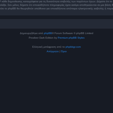
P κάθε δημοσίευσης καταγράφεται για τη δυνατότητα επιβολής των παρόντων όρων. Δέχεστε ότι το “
πιλέξει. Σαν μέλος δέχεστε ότι οποιεσδήποτε πληροφορίες έχετε εισάγει αποθηκεύονται σε μια βάσ
” ούτε το phpBB θα θεωρηθούν υπεύθυνοι για οποιαδήποτε απόπειρα ηλεκτρονικής εισβολής ή παρα
Δημιουργήθηκε από
phpBB
® Forum Software © phpBB Limited
Prosilver Dark Edition by
Premium phpBB Styles
Ελληνική μετάφραση από το
phpbbgr.com
Απόρρητο
|
Όροι