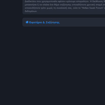
Διαδικτύου που χρησιμοποιείτε εφόσον κρίνουμε απαραίτητο. Η διεύθυνση I
μετακινήσει ή να κλείσει ένα θέμα συζήτησης οποιαδήποτε χρονική στιγμή ε
οποιονδήποτε τρίτο χωρίς τη συναίνεσή σας, ούτε το “Hellas Saab Forum
δεδομένων.
Ευρετήριο Δ. Συζήτησης