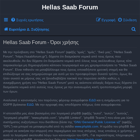
Hellas Saab Forum
Συχνές ερωτήσεις
Εγγραφή
Σύνδεση
Α
Ευρετήριο Δ. Συζήτησης
ν
Hellas Saab Forum - Όροι χρήσης
α
ζ
Με την πρόσβαση στο “Hellas Saab Forum” (εφεξής “εμείς”, “εμάς”, “δικό μας”, “Hellas Saab
Forum”, “https://saabforum.gr”), δέχεστε ότι δεσμεύεστε νομικά από τους όρους που
ή
ακολουθούν. Αν δεν δέχεστε ότι δεσμεύεστε νομικά από όλους τους ακόλουθους όρους τότε
παρακαλούμε μη δημιουργήσετε κάποιον λογαριασμό και μη χρησιμοποιήσετε το “Hellas Saab
τ
Forum”. Είναι πιθανόν να μεταβάλλουμε τους όρους οποιαδήποτε χρονική στιγμή και θα
επιδιώξουμε να σας ενημερώσουμε για αυτό με τον προσφορότερο δυνατό τρόπο, όμως θα
η
ήταν συνετό εκ μέρους σας να ξαναδιαβάζετε τακτικά την παρούσα σελίδα καθώς η
σ
συνεχιζόμενη χρήση του “Hellas Saab Forum” μετά τις εκάστοτε αλλαγές δείχνει πως δέχεστε ότι
δεσμεύεστε νομικά από αυτούς τους όρους με την ανανεωμένη και/ή τροποποιημένη μορφή
η
των όρων.
Αναλυτικά ο κανονισμός του παρόντος φόρουμ αναγράφεται
ΕΔΩ
και η ενημέρωση για το
GDPR βρίσκεται
ΕΔΩ
. Με την εγγραφή σας αποδέχεστε πλήρως όσα αναγράφονται.
Η ιστοσελίδα μας είναι βασισμένη στο λογισμικό phpBB (εφεξής “αυτοί”, “αυτών”, “αυτούς”,
“λογισμικό phpBB”, “www.phpbb.com”, “phpBB Limited”, “phpBB Teams”) που είναι μια λύση
συστήματος συζητήσεων που διατίθεται βάσει της “
GNU General Public License v2
” (εφεξής
“GPL”) και μπορεί να μεταφορτωθεί από τη σελίδα
www.phpbb.com
. Η ομάδα του phpBB δεν
μπορεί να ασκήσει την επιρροή στο περιεχόμενο και τους στόχους, τους οποίους ο χρήστης με
αυτό το λογισμικό ακολουθεί λόγω των κανονισμών του GPL. Για περισσότερες πληροφορίες
σχετικά με το phpBB, παρακαλούμε δείτε στο
https://www.phpbb.com/
.