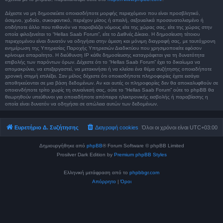
Δέχεστε να μη δημοσιεύετε οποιασδήποτε μορφής περιεχόμενο που είναι προσβλητικό,
άσεμνο, χυδαίο, συκοφαντικό, περιέχον μίσος ή απειλή, σεξουαλικά προσανατολισμένο ή
οτιδήποτε άλλο που πιθανόν να παραβιάζει νόμους είτε της χώρας σας, είτε της χώρας στην
οποία φιλοξενείται το “Hellas Saab Forum”, είτε το Διεθνές Δίκαιο. Η δημοσίευση τέτοιου
περιεχομένου είναι δυνατόν να οδηγήσει στην άμεση και μόνιμη διαγραφή σας, με ταυτόχρονη
ενημέρωση της Υπηρεσίας Παροχής Υπηρεσιών Διαδικτύου που χρησιμοποιείτε εφόσον
κρίνουμε απαραίτητο. Η διεύθυνση IP κάθε δημοσίευσης καταγράφεται για τη δυνατότητα
επιβολής των παρόντων όρων. Δέχεστε ότι το “Hellas Saab Forum” έχει το δικαίωμα να
απομακρύνει, να επεξεργαστεί, να μετακινήσει ή να κλείσει ένα θέμα συζήτησης οποιαδήποτε
χρονική στιγμή επιλέξει. Σαν μέλος δέχεστε ότι οποιεσδήποτε πληροφορίες έχετε εισάγει
αποθηκεύονται σε μια βάση δεδομένων. Αν και αυτές οι πληροφορίες δεν θα αποκαλυφθούν σε
οποιονδήποτε τρίτο χωρίς τη συναίνεσή σας, ούτε το “Hellas Saab Forum” ούτε το phpBB θα
θεωρηθούν υπεύθυνοι για οποιαδήποτε απόπειρα ηλεκτρονικής εισβολής ή παραβίασης η
οποία είναι δυνατόν να οδηγήσει σε απώλεια αυτών των δεδομένων.
Ευρετήριο Δ. Συζήτησης
Διαγραφή cookies
Όλοι οι χρόνοι είναι
UTC+03:00
Δημιουργήθηκε από
phpBB
® Forum Software © phpBB Limited
Prosilver Dark Edition by
Premium phpBB Styles
Ελληνική μετάφραση από το
phpbbgr.com
Απόρρητο
|
Όροι