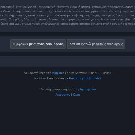
οσβλητικό, άσεμνο, χυδαίο, συκοφαντικό, περιέχον μίσος ή απειλή, σεξουαλικά προσανατολισμένο 
Διεθνές Δίκαιο. Η δημοσίευση τέτοιου περιεχομένου είναι δυνατόν να οδηγήσει στην άμεση και μόνι
P κάθε δημοσίευσης καταγράφεται για τη δυνατότητα επιβολής των παρόντων όρων. Δέχεστε ότι το “
πιλέξει. Σαν μέλος δέχεστε ότι οποιεσδήποτε πληροφορίες έχετε εισάγει αποθηκεύονται σε μια βάσ
” ούτε το phpBB θα θεωρηθούν υπεύθυνοι για οποιαδήποτε απόπειρα ηλεκτρονικής εισβολής ή παρα
Δημιουργήθηκε από
phpBB
® Forum Software © phpBB Limited
Prosilver Dark Edition by
Premium phpBB Styles
Ελληνική μετάφραση από το
phpbbgr.com
Απόρρητο
|
Όροι