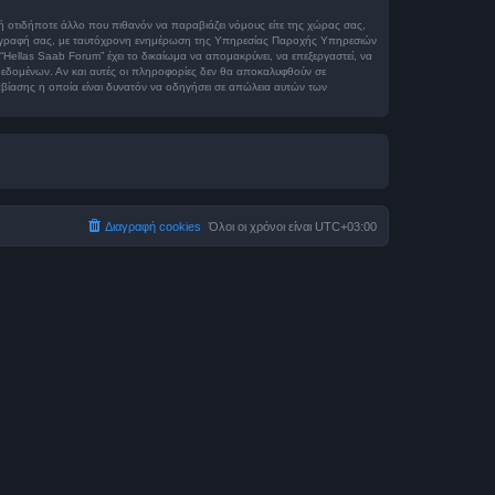
ή οτιδήποτε άλλο που πιθανόν να παραβιάζει νόμους είτε της χώρας σας,
μη διαγραφή σας, με ταυτόχρονη ενημέρωση της Υπηρεσίας Παροχής Υπηρεσιών
Hellas Saab Forum” έχει το δικαίωμα να απομακρύνει, να επεξεργαστεί, να
η δεδομένων. Αν και αυτές οι πληροφορίες δεν θα αποκαλυφθούν σε
βίασης η οποία είναι δυνατόν να οδηγήσει σε απώλεια αυτών των
Διαγραφή cookies
Όλοι οι χρόνοι είναι
UTC+03:00