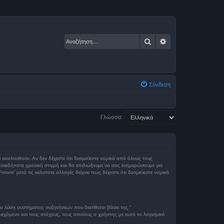
Αναζήτηση
Ειδική αναζήτηση
Σύνδεση
Γλώσσα:
ου ακολουθούν. Αν δεν δέχεστε ότι δεσμεύεστε νομικά από όλους τους
οιαδήποτε χρονική στιγμή και θα επιδιώξουμε να σας ενημερώσουμε για
um” μετά τις εκάστοτε αλλαγές δείχνει πως δέχεστε ότι δεσμεύεστε νομικά
ια λύση συστήματος συζητήσεων που διατίθεται βάσει της “
εχόμενο και τους στόχους, τους οποίους ο χρήστης με αυτό το λογισμικό