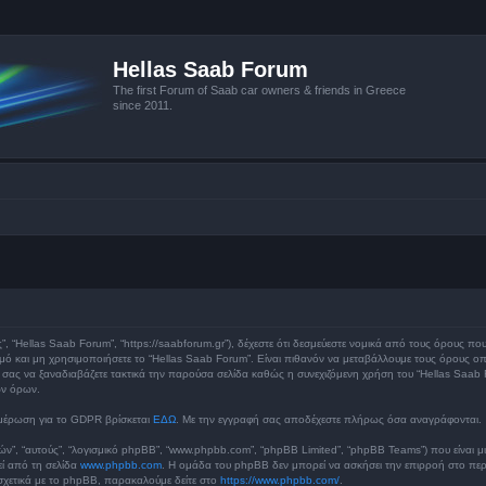
Hellas Saab Forum
The first Forum of Saab car owners & friends in Greece
since 2011.
ς”, “Hellas Saab Forum”, “https://saabforum.gr”), δέχεστε ότι δεσμεύεστε νομικά από τους όρους π
 και μη χρησιμοποιήσετε το “Hellas Saab Forum”. Είναι πιθανόν να μεταβάλλουμε τους όρους οπ
ς να ξαναδιαβάζετε τακτικά την παρούσα σελίδα καθώς η συνεχιζόμενη χρήση του “Hellas Saab For
ων όρων.
μέρωση για το GDPR βρίσκεται
ΕΔΩ
. Με την εγγραφή σας αποδέχεστε πλήρως όσα αναγράφονται.
υτών”, “αυτούς”, “λογισμικό phpBB”, “www.phpbb.com”, “phpBB Limited”, “phpBB Teams”) που είναι μ
εί από τη σελίδα
www.phpbb.com
. Η ομάδα του phpBB δεν μπορεί να ασκήσει την επιρροή στο περι
χετικά με το phpBB, παρακαλούμε δείτε στο
https://www.phpbb.com/
.