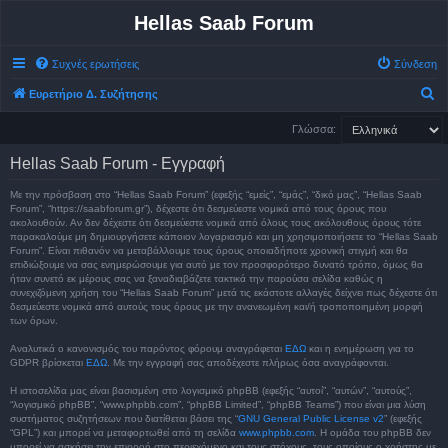
Hellas Saab Forum
Συχνές ερωτήσεις
Σύνδεση
Α
Ευρετήριο Δ. Συζήτησης
ν
Γλώσσα:
α
Hellas Saab Forum - Εγγραφή
ζ
ή
Με την πρόσβαση στο “Hellas Saab Forum” (εφεξής “εμείς”, “εμάς”, “δικό μας”, “Hellas Saab
Forum”, “https://saabforum.gr”), δέχεστε ότι δεσμεύεστε νομικά από τους όρους που
τ
ακολουθούν. Αν δεν δέχεστε ότι δεσμεύεστε νομικά από όλους τους ακόλουθους όρους τότε
παρακαλούμε μη δημιουργήσετε κάποιον λογαριασμό και μη χρησιμοποιήσετε το “Hellas Saab
η
Forum”. Είναι πιθανόν να μεταβάλλουμε τους όρους οποιαδήποτε χρονική στιγμή και θα
σ
επιδιώξουμε να σας ενημερώσουμε για αυτό με τον προσφορότερο δυνατό τρόπο, όμως θα
ήταν συνετό εκ μέρους σας να ξαναδιαβάζετε τακτικά την παρούσα σελίδα καθώς η
η
συνεχιζόμενη χρήση του “Hellas Saab Forum” μετά τις εκάστοτε αλλαγές δείχνει πως δέχεστε ότι
δεσμεύεστε νομικά από αυτούς τους όρους με την ανανεωμένη και/ή τροποποιημένη μορφή
των όρων.
Αναλυτικά ο κανονισμός του παρόντος φόρουμ αναγράφεται
ΕΔΩ
και η ενημέρωση για το
GDPR βρίσκεται
ΕΔΩ
. Με την εγγραφή σας αποδέχεστε πλήρως όσα αναγράφονται.
Η ιστοσελίδα μας είναι βασισμένη στο λογισμικό phpBB (εφεξής “αυτοί”, “αυτών”, “αυτούς”,
“λογισμικό phpBB”, “www.phpbb.com”, “phpBB Limited”, “phpBB Teams”) που είναι μια λύση
συστήματος συζητήσεων που διατίθεται βάσει της “
GNU General Public License v2
” (εφεξής
“GPL”) και μπορεί να μεταφορτωθεί από τη σελίδα
www.phpbb.com
. Η ομάδα του phpBB δεν
μπορεί να ασκήσει την επιρροή στο περιεχόμενο και τους στόχους, τους οποίους ο χρήστης με