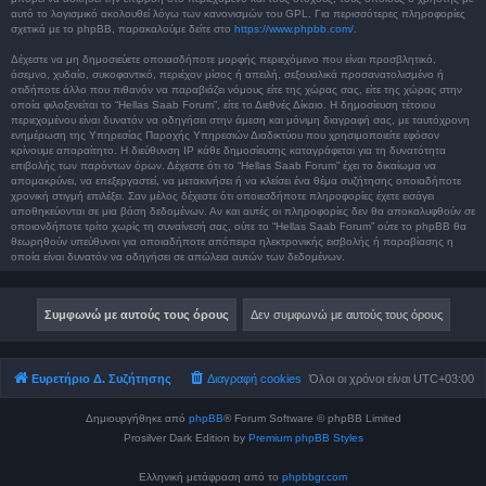
αυτό το λογισμικό ακολουθεί λόγω των κανονισμών του GPL. Για περισσότερες πληροφορίες
σχετικά με το phpBB, παρακαλούμε δείτε στο
https://www.phpbb.com/
.
Δέχεστε να μη δημοσιεύετε οποιασδήποτε μορφής περιεχόμενο που είναι προσβλητικό,
άσεμνο, χυδαίο, συκοφαντικό, περιέχον μίσος ή απειλή, σεξουαλικά προσανατολισμένο ή
οτιδήποτε άλλο που πιθανόν να παραβιάζει νόμους είτε της χώρας σας, είτε της χώρας στην
οποία φιλοξενείται το “Hellas Saab Forum”, είτε το Διεθνές Δίκαιο. Η δημοσίευση τέτοιου
περιεχομένου είναι δυνατόν να οδηγήσει στην άμεση και μόνιμη διαγραφή σας, με ταυτόχρονη
ενημέρωση της Υπηρεσίας Παροχής Υπηρεσιών Διαδικτύου που χρησιμοποιείτε εφόσον
κρίνουμε απαραίτητο. Η διεύθυνση IP κάθε δημοσίευσης καταγράφεται για τη δυνατότητα
επιβολής των παρόντων όρων. Δέχεστε ότι το “Hellas Saab Forum” έχει το δικαίωμα να
απομακρύνει, να επεξεργαστεί, να μετακινήσει ή να κλείσει ένα θέμα συζήτησης οποιαδήποτε
χρονική στιγμή επιλέξει. Σαν μέλος δέχεστε ότι οποιεσδήποτε πληροφορίες έχετε εισάγει
αποθηκεύονται σε μια βάση δεδομένων. Αν και αυτές οι πληροφορίες δεν θα αποκαλυφθούν σε
οποιονδήποτε τρίτο χωρίς τη συναίνεσή σας, ούτε το “Hellas Saab Forum” ούτε το phpBB θα
θεωρηθούν υπεύθυνοι για οποιαδήποτε απόπειρα ηλεκτρονικής εισβολής ή παραβίασης η
οποία είναι δυνατόν να οδηγήσει σε απώλεια αυτών των δεδομένων.
Ευρετήριο Δ. Συζήτησης
Διαγραφή cookies
Όλοι οι χρόνοι είναι
UTC+03:00
Δημιουργήθηκε από
phpBB
® Forum Software © phpBB Limited
Prosilver Dark Edition by
Premium phpBB Styles
Ελληνική μετάφραση από το
phpbbgr.com