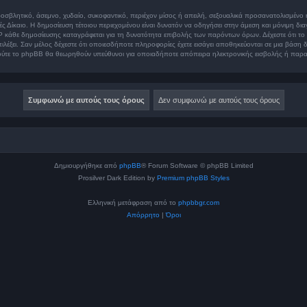
οσβλητικό, άσεμνο, χυδαίο, συκοφαντικό, περιέχον μίσος ή απειλή, σεξουαλικά προσανατολισμένο 
Διεθνές Δίκαιο. Η δημοσίευση τέτοιου περιεχομένου είναι δυνατόν να οδηγήσει στην άμεση και μόνι
P κάθε δημοσίευσης καταγράφεται για τη δυνατότητα επιβολής των παρόντων όρων. Δέχεστε ότι το “
πιλέξει. Σαν μέλος δέχεστε ότι οποιεσδήποτε πληροφορίες έχετε εισάγει αποθηκεύονται σε μια βάσ
” ούτε το phpBB θα θεωρηθούν υπεύθυνοι για οποιαδήποτε απόπειρα ηλεκτρονικής εισβολής ή παρα
Δημιουργήθηκε από
phpBB
® Forum Software © phpBB Limited
Prosilver Dark Edition by
Premium phpBB Styles
Ελληνική μετάφραση από το
phpbbgr.com
Απόρρητο
|
Όροι