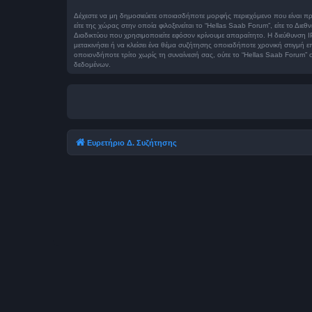
Δέχεστε να μη δημοσιεύετε οποιασδήποτε μορφής περιεχόμενο που είναι πρ
είτε της χώρας στην οποία φιλοξενείται το “Hellas Saab Forum”, είτε το 
Διαδικτύου που χρησιμοποιείτε εφόσον κρίνουμε απαραίτητο. Η διεύθυνση I
μετακινήσει ή να κλείσει ένα θέμα συζήτησης οποιαδήποτε χρονική στιγμή ε
οποιονδήποτε τρίτο χωρίς τη συναίνεσή σας, ούτε το “Hellas Saab Forum
δεδομένων.
Ευρετήριο Δ. Συζήτησης