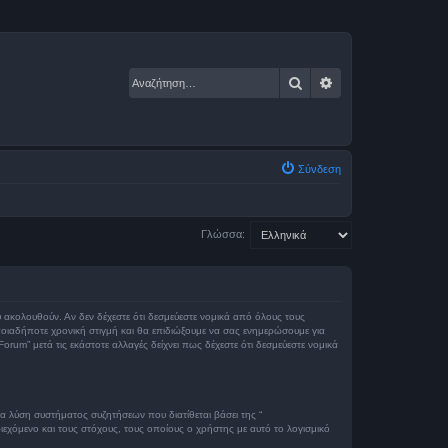
Αναζήτηση
Ειδική αναζήτηση
Σύνδεση
Γλώσσα:
ου ακολουθούν. Αν δεν δέχεστε ότι δεσμεύεστε νομικά από όλους τους
οιαδήποτε χρονική στιγμή και θα επιδιώξουμε να σας ενημερώσουμε για
um” μετά τις εκάστοτε αλλαγές δείχνει πως δέχεστε ότι δεσμεύεστε νομικά
ια λύση συστήματος συζητήσεων που διατίθεται βάσει της “
εχόμενο και τους στόχους, τους οποίους ο χρήστης με αυτό το λογισμικό