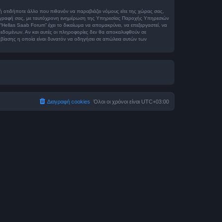
ή οτιδήποτε άλλο που πιθανόν να παραβιάζει νόμους είτε της χώρας σας,
μη διαγραφή σας, με ταυτόχρονη ενημέρωση της Υπηρεσίας Παροχής Υπηρεσιών
Hellas Saab Forum” έχει το δικαίωμα να απομακρύνει, να επεξεργαστεί, να
η δεδομένων. Αν και αυτές οι πληροφορίες δεν θα αποκαλυφθούν σε
βίασης η οποία είναι δυνατόν να οδηγήσει σε απώλεια αυτών των
Διαγραφή cookies
Όλοι οι χρόνοι είναι
UTC+03:00