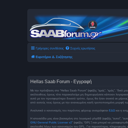
Γρήγορες συνδέσεις
Συχνές ερωτήσεις
Ευρετήριο Δ. Συζήτησης
Hellas Saab Forum - Εγγραφή
Με την πρόσβαση στο “Hellas Saab Forum” (εφεξής “εμείς”, “εμάς”, “δικό μα
ακόλουθους όρους τότε παρακαλούμε μη δημιουργήσετε κάποιον λογαριασμό
αυτό με τον προσφορότερο δυνατό τρόπο, όμως θα ήταν συνετό εκ μέρους σα
από αυτούς τους όρους με την ανανεωμένη και/ή τροποποιημένη μορφή τ
Αναλυτικά ο κανονισμός του παρόντος φόρουμ αναγράφεται
ΕΔΩ
και η ενη
Η ιστοσελίδα μας είναι βασισμένη στο λογισμικό phpBB (εφεξής “αυτοί”, “α
GNU General Public License v2
” (εφεξής “GPL”) και μπορεί να μεταφορτωθ
ακολουθεί λόγω των κανονισμών του GPL. Για περισσότερες πληροφορίες σ