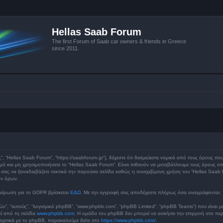
Hellas Saab Forum
The first Forum of Saab car owners & friends in Greece
since 2011.
ς”, “Hellas Saab Forum”, “https://saabforum.gr”), δέχεστε ότι δεσμεύεστε νομικά από τους όρους π
 και μη χρησιμοποιήσετε το “Hellas Saab Forum”. Είναι πιθανόν να μεταβάλλουμε τους όρους οπ
ς να ξαναδιαβάζετε τακτικά την παρούσα σελίδα καθώς η συνεχιζόμενη χρήση του “Hellas Saab For
ων όρων.
μέρωση για το GDPR βρίσκεται
ΕΔΩ
. Με την εγγραφή σας αποδέχεστε πλήρως όσα αναγράφονται.
υτών”, “αυτούς”, “λογισμικό phpBB”, “www.phpbb.com”, “phpBB Limited”, “phpBB Teams”) που είναι μ
εί από τη σελίδα
www.phpbb.com
. Η ομάδα του phpBB δεν μπορεί να ασκήσει την επιρροή στο περι
χετικά με το phpBB, παρακαλούμε δείτε στο
https://www.phpbb.com/
.