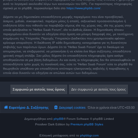
αυτό το λογισμικό ακολουθεί λόγω των κανονισμών του GPL. Για περισσότερες πληροφορίες
σχετικά με το phpBB, παρακαλούμε δείτε στο
https://www.phpbb.com/
.
Δέχεστε να μη δημοσιεύετε οποιασδήποτε μορφής περιεχόμενο που είναι προσβλητικό,
άσεμνο, χυδαίο, συκοφαντικό, περιέχον μίσος ή απειλή, σεξουαλικά προσανατολισμένο ή
οτιδήποτε άλλο που πιθανόν να παραβιάζει νόμους είτε της χώρας σας, είτε της χώρας στην
οποία φιλοξενείται το “Hellas Saab Forum”, είτε το Διεθνές Δίκαιο. Η δημοσίευση τέτοιου
περιεχομένου είναι δυνατόν να οδηγήσει στην άμεση και μόνιμη διαγραφή σας, με ταυτόχρονη
ενημέρωση της Υπηρεσίας Παροχής Υπηρεσιών Διαδικτύου που χρησιμοποιείτε εφόσον
κρίνουμε απαραίτητο. Η διεύθυνση IP κάθε δημοσίευσης καταγράφεται για τη δυνατότητα
επιβολής των παρόντων όρων. Δέχεστε ότι το “Hellas Saab Forum” έχει το δικαίωμα να
απομακρύνει, να επεξεργαστεί, να μετακινήσει ή να κλείσει ένα θέμα συζήτησης οποιαδήποτε
χρονική στιγμή επιλέξει. Σαν μέλος δέχεστε ότι οποιεσδήποτε πληροφορίες έχετε εισάγει
αποθηκεύονται σε μια βάση δεδομένων. Αν και αυτές οι πληροφορίες δεν θα αποκαλυφθούν σε
οποιονδήποτε τρίτο χωρίς τη συναίνεσή σας, ούτε το “Hellas Saab Forum” ούτε το phpBB θα
θεωρηθούν υπεύθυνοι για οποιαδήποτε απόπειρα ηλεκτρονικής εισβολής ή παραβίασης η
οποία είναι δυνατόν να οδηγήσει σε απώλεια αυτών των δεδομένων.
Ευρετήριο Δ. Συζήτησης
Διαγραφή cookies
Όλοι οι χρόνοι είναι
UTC+03:00
Δημιουργήθηκε από
phpBB
® Forum Software © phpBB Limited
Prosilver Dark Edition by
Premium phpBB Styles
Ελληνική μετάφραση από το
phpbbgr.com