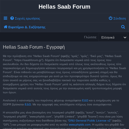
Hellas Saab Forum
Συχνές ερωτήσεις
Σύνδεση
Α
Ευρετήριο Δ. Συζήτησης
ν
Γλώσσα:
α
Hellas Saab Forum - Εγγραφή
ζ
ή
Με την πρόσβαση στο “Hellas Saab Forum” (εφεξής “εμείς”, “εμάς”, “δικό μας”, “Hellas Saab
Forum”, “https://saabforum.gr”), δέχεστε ότι δεσμεύεστε νομικά από τους όρους που
τ
ακολουθούν. Αν δεν δέχεστε ότι δεσμεύεστε νομικά από όλους τους ακόλουθους όρους τότε
παρακαλούμε μη δημιουργήσετε κάποιον λογαριασμό και μη χρησιμοποιήσετε το “Hellas Saab
η
Forum”. Είναι πιθανόν να μεταβάλλουμε τους όρους οποιαδήποτε χρονική στιγμή και θα
σ
επιδιώξουμε να σας ενημερώσουμε για αυτό με τον προσφορότερο δυνατό τρόπο, όμως θα
ήταν συνετό εκ μέρους σας να ξαναδιαβάζετε τακτικά την παρούσα σελίδα καθώς η
η
συνεχιζόμενη χρήση του “Hellas Saab Forum” μετά τις εκάστοτε αλλαγές δείχνει πως δέχεστε ότι
δεσμεύεστε νομικά από αυτούς τους όρους με την ανανεωμένη και/ή τροποποιημένη μορφή
των όρων.
Αναλυτικά ο κανονισμός του παρόντος φόρουμ αναγράφεται
ΕΔΩ
και η ενημέρωση για το
GDPR βρίσκεται
ΕΔΩ
. Με την εγγραφή σας αποδέχεστε πλήρως όσα αναγράφονται.
Η ιστοσελίδα μας είναι βασισμένη στο λογισμικό phpBB (εφεξής “αυτοί”, “αυτών”, “αυτούς”,
“λογισμικό phpBB”, “www.phpbb.com”, “phpBB Limited”, “phpBB Teams”) που είναι μια λύση
συστήματος συζητήσεων που διατίθεται βάσει της “
GNU General Public License v2
” (εφεξής
“GPL”) και μπορεί να μεταφορτωθεί από τη σελίδα
www.phpbb.com
. Η ομάδα του phpBB δεν
μπορεί να ασκήσει την επιρροή στο περιεχόμενο και τους στόχους, τους οποίους ο χρήστης με