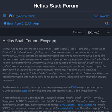
Hellas Saab Forum
Συχνές ερωτήσεις
Σύνδεση
Α
Ευρετήριο Δ. Συζήτησης
ν
Γλώσσα:
α
Hellas Saab Forum - Εγγραφή
ζ
ή
Με την πρόσβαση στο “Hellas Saab Forum” (εφεξής “εμείς”, “εμάς”, “δικό μας”, “Hellas Saab
Forum”, “https://saabforum.gr”), δέχεστε ότι δεσμεύεστε νομικά από τους όρους που
τ
ακολουθούν. Αν δεν δέχεστε ότι δεσμεύεστε νομικά από όλους τους ακόλουθους όρους τότε
παρακαλούμε μη δημιουργήσετε κάποιον λογαριασμό και μη χρησιμοποιήσετε το “Hellas Saab
η
Forum”. Είναι πιθανόν να μεταβάλλουμε τους όρους οποιαδήποτε χρονική στιγμή και θα
σ
επιδιώξουμε να σας ενημερώσουμε για αυτό με τον προσφορότερο δυνατό τρόπο, όμως θα
ήταν συνετό εκ μέρους σας να ξαναδιαβάζετε τακτικά την παρούσα σελίδα καθώς η
η
συνεχιζόμενη χρήση του “Hellas Saab Forum” μετά τις εκάστοτε αλλαγές δείχνει πως δέχεστε ότι
δεσμεύεστε νομικά από αυτούς τους όρους με την ανανεωμένη και/ή τροποποιημένη μορφή
των όρων.
Αναλυτικά ο κανονισμός του παρόντος φόρουμ αναγράφεται
ΕΔΩ
και η ενημέρωση για το
GDPR βρίσκεται
ΕΔΩ
. Με την εγγραφή σας αποδέχεστε πλήρως όσα αναγράφονται.
Η ιστοσελίδα μας είναι βασισμένη στο λογισμικό phpBB (εφεξής “αυτοί”, “αυτών”, “αυτούς”,
“λογισμικό phpBB”, “www.phpbb.com”, “phpBB Limited”, “phpBB Teams”) που είναι μια λύση
συστήματος συζητήσεων που διατίθεται βάσει της “
GNU General Public License v2
” (εφεξής
“GPL”) και μπορεί να μεταφορτωθεί από τη σελίδα
www.phpbb.com
. Η ομάδα του phpBB δεν
μπορεί να ασκήσει την επιρροή στο περιεχόμενο και τους στόχους, τους οποίους ο χρήστης με