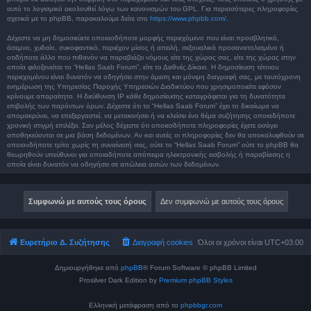
αυτό το λογισμικό ακολουθεί λόγω των κανονισμών του GPL. Για περισσότερες πληροφορίες
σχετικά με το phpBB, παρακαλούμε δείτε στο
https://www.phpbb.com/
.
Δέχεστε να μη δημοσιεύετε οποιασδήποτε μορφής περιεχόμενο που είναι προσβλητικό,
άσεμνο, χυδαίο, συκοφαντικό, περιέχον μίσος ή απειλή, σεξουαλικά προσανατολισμένο ή
οτιδήποτε άλλο που πιθανόν να παραβιάζει νόμους είτε της χώρας σας, είτε της χώρας στην
οποία φιλοξενείται το “Hellas Saab Forum”, είτε το Διεθνές Δίκαιο. Η δημοσίευση τέτοιου
περιεχομένου είναι δυνατόν να οδηγήσει στην άμεση και μόνιμη διαγραφή σας, με ταυτόχρονη
ενημέρωση της Υπηρεσίας Παροχής Υπηρεσιών Διαδικτύου που χρησιμοποιείτε εφόσον
κρίνουμε απαραίτητο. Η διεύθυνση IP κάθε δημοσίευσης καταγράφεται για τη δυνατότητα
επιβολής των παρόντων όρων. Δέχεστε ότι το “Hellas Saab Forum” έχει το δικαίωμα να
απομακρύνει, να επεξεργαστεί, να μετακινήσει ή να κλείσει ένα θέμα συζήτησης οποιαδήποτε
χρονική στιγμή επιλέξει. Σαν μέλος δέχεστε ότι οποιεσδήποτε πληροφορίες έχετε εισάγει
αποθηκεύονται σε μια βάση δεδομένων. Αν και αυτές οι πληροφορίες δεν θα αποκαλυφθούν σε
οποιονδήποτε τρίτο χωρίς τη συναίνεσή σας, ούτε το “Hellas Saab Forum” ούτε το phpBB θα
θεωρηθούν υπεύθυνοι για οποιαδήποτε απόπειρα ηλεκτρονικής εισβολής ή παραβίασης η
οποία είναι δυνατόν να οδηγήσει σε απώλεια αυτών των δεδομένων.
Ευρετήριο Δ. Συζήτησης
Διαγραφή cookies
Όλοι οι χρόνοι είναι
UTC+03:00
Δημιουργήθηκε από
phpBB
® Forum Software © phpBB Limited
Prosilver Dark Edition by
Premium phpBB Styles
Ελληνική μετάφραση από το
phpbbgr.com