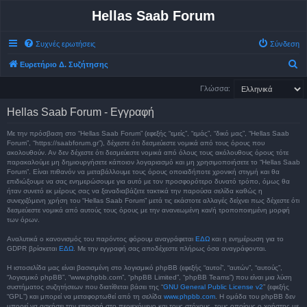
Hellas Saab Forum
Συχνές ερωτήσεις
Σύνδεση
Α
Ευρετήριο Δ. Συζήτησης
ν
Γλώσσα:
α
Hellas Saab Forum - Εγγραφή
ζ
ή
Με την πρόσβαση στο “Hellas Saab Forum” (εφεξής “εμείς”, “εμάς”, “δικό μας”, “Hellas Saab
Forum”, “https://saabforum.gr”), δέχεστε ότι δεσμεύεστε νομικά από τους όρους που
τ
ακολουθούν. Αν δεν δέχεστε ότι δεσμεύεστε νομικά από όλους τους ακόλουθους όρους τότε
παρακαλούμε μη δημιουργήσετε κάποιον λογαριασμό και μη χρησιμοποιήσετε το “Hellas Saab
η
Forum”. Είναι πιθανόν να μεταβάλλουμε τους όρους οποιαδήποτε χρονική στιγμή και θα
σ
επιδιώξουμε να σας ενημερώσουμε για αυτό με τον προσφορότερο δυνατό τρόπο, όμως θα
ήταν συνετό εκ μέρους σας να ξαναδιαβάζετε τακτικά την παρούσα σελίδα καθώς η
η
συνεχιζόμενη χρήση του “Hellas Saab Forum” μετά τις εκάστοτε αλλαγές δείχνει πως δέχεστε ότι
δεσμεύεστε νομικά από αυτούς τους όρους με την ανανεωμένη και/ή τροποποιημένη μορφή
των όρων.
Αναλυτικά ο κανονισμός του παρόντος φόρουμ αναγράφεται
ΕΔΩ
και η ενημέρωση για το
GDPR βρίσκεται
ΕΔΩ
. Με την εγγραφή σας αποδέχεστε πλήρως όσα αναγράφονται.
Η ιστοσελίδα μας είναι βασισμένη στο λογισμικό phpBB (εφεξής “αυτοί”, “αυτών”, “αυτούς”,
“λογισμικό phpBB”, “www.phpbb.com”, “phpBB Limited”, “phpBB Teams”) που είναι μια λύση
συστήματος συζητήσεων που διατίθεται βάσει της “
GNU General Public License v2
” (εφεξής
“GPL”) και μπορεί να μεταφορτωθεί από τη σελίδα
www.phpbb.com
. Η ομάδα του phpBB δεν
μπορεί να ασκήσει την επιρροή στο περιεχόμενο και τους στόχους, τους οποίους ο χρήστης με