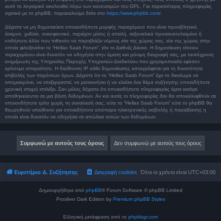
αυτό το λογισμικό ακολουθεί λόγω των κανονισμών του GPL. Για περισσότερες πληροφορίες
σχετικά με το phpBB, παρακαλούμε δείτε στο
https://www.phpbb.com/
.
Δέχεστε να μη δημοσιεύετε οποιασδήποτε μορφής περιεχόμενο που είναι προσβλητικό,
άσεμνο, χυδαίο, συκοφαντικό, περιέχον μίσος ή απειλή, σεξουαλικά προσανατολισμένο ή
οτιδήποτε άλλο που πιθανόν να παραβιάζει νόμους είτε της χώρας σας, είτε της χώρας στην
οποία φιλοξενείται το “Hellas Saab Forum”, είτε το Διεθνές Δίκαιο. Η δημοσίευση τέτοιου
περιεχομένου είναι δυνατόν να οδηγήσει στην άμεση και μόνιμη διαγραφή σας, με ταυτόχρονη
ενημέρωση της Υπηρεσίας Παροχής Υπηρεσιών Διαδικτύου που χρησιμοποιείτε εφόσον
κρίνουμε απαραίτητο. Η διεύθυνση IP κάθε δημοσίευσης καταγράφεται για τη δυνατότητα
επιβολής των παρόντων όρων. Δέχεστε ότι το “Hellas Saab Forum” έχει το δικαίωμα να
απομακρύνει, να επεξεργαστεί, να μετακινήσει ή να κλείσει ένα θέμα συζήτησης οποιαδήποτε
χρονική στιγμή επιλέξει. Σαν μέλος δέχεστε ότι οποιεσδήποτε πληροφορίες έχετε εισάγει
αποθηκεύονται σε μια βάση δεδομένων. Αν και αυτές οι πληροφορίες δεν θα αποκαλυφθούν σε
οποιονδήποτε τρίτο χωρίς τη συναίνεσή σας, ούτε το “Hellas Saab Forum” ούτε το phpBB θα
θεωρηθούν υπεύθυνοι για οποιαδήποτε απόπειρα ηλεκτρονικής εισβολής ή παραβίασης η
οποία είναι δυνατόν να οδηγήσει σε απώλεια αυτών των δεδομένων.
Ευρετήριο Δ. Συζήτησης
Διαγραφή cookies
Όλοι οι χρόνοι είναι
UTC+03:00
Δημιουργήθηκε από
phpBB
® Forum Software © phpBB Limited
Prosilver Dark Edition by
Premium phpBB Styles
Ελληνική μετάφραση από το
phpbbgr.com