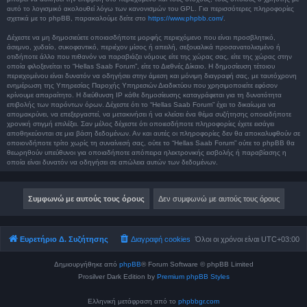
αυτό το λογισμικό ακολουθεί λόγω των κανονισμών του GPL. Για περισσότερες πληροφορίες
σχετικά με το phpBB, παρακαλούμε δείτε στο
https://www.phpbb.com/
.
Δέχεστε να μη δημοσιεύετε οποιασδήποτε μορφής περιεχόμενο που είναι προσβλητικό,
άσεμνο, χυδαίο, συκοφαντικό, περιέχον μίσος ή απειλή, σεξουαλικά προσανατολισμένο ή
οτιδήποτε άλλο που πιθανόν να παραβιάζει νόμους είτε της χώρας σας, είτε της χώρας στην
οποία φιλοξενείται το “Hellas Saab Forum”, είτε το Διεθνές Δίκαιο. Η δημοσίευση τέτοιου
περιεχομένου είναι δυνατόν να οδηγήσει στην άμεση και μόνιμη διαγραφή σας, με ταυτόχρονη
ενημέρωση της Υπηρεσίας Παροχής Υπηρεσιών Διαδικτύου που χρησιμοποιείτε εφόσον
κρίνουμε απαραίτητο. Η διεύθυνση IP κάθε δημοσίευσης καταγράφεται για τη δυνατότητα
επιβολής των παρόντων όρων. Δέχεστε ότι το “Hellas Saab Forum” έχει το δικαίωμα να
απομακρύνει, να επεξεργαστεί, να μετακινήσει ή να κλείσει ένα θέμα συζήτησης οποιαδήποτε
χρονική στιγμή επιλέξει. Σαν μέλος δέχεστε ότι οποιεσδήποτε πληροφορίες έχετε εισάγει
αποθηκεύονται σε μια βάση δεδομένων. Αν και αυτές οι πληροφορίες δεν θα αποκαλυφθούν σε
οποιονδήποτε τρίτο χωρίς τη συναίνεσή σας, ούτε το “Hellas Saab Forum” ούτε το phpBB θα
θεωρηθούν υπεύθυνοι για οποιαδήποτε απόπειρα ηλεκτρονικής εισβολής ή παραβίασης η
οποία είναι δυνατόν να οδηγήσει σε απώλεια αυτών των δεδομένων.
Ευρετήριο Δ. Συζήτησης
Διαγραφή cookies
Όλοι οι χρόνοι είναι
UTC+03:00
Δημιουργήθηκε από
phpBB
® Forum Software © phpBB Limited
Prosilver Dark Edition by
Premium phpBB Styles
Ελληνική μετάφραση από το
phpbbgr.com