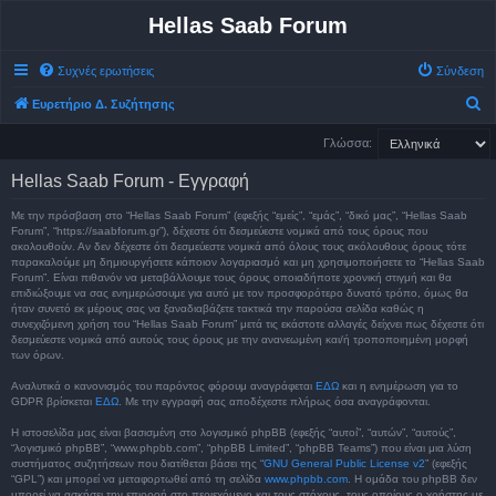
Hellas Saab Forum
Συχνές ερωτήσεις
Σύνδεση
Α
Ευρετήριο Δ. Συζήτησης
ν
Γλώσσα:
α
Hellas Saab Forum - Εγγραφή
ζ
ή
Με την πρόσβαση στο “Hellas Saab Forum” (εφεξής “εμείς”, “εμάς”, “δικό μας”, “Hellas Saab
Forum”, “https://saabforum.gr”), δέχεστε ότι δεσμεύεστε νομικά από τους όρους που
τ
ακολουθούν. Αν δεν δέχεστε ότι δεσμεύεστε νομικά από όλους τους ακόλουθους όρους τότε
παρακαλούμε μη δημιουργήσετε κάποιον λογαριασμό και μη χρησιμοποιήσετε το “Hellas Saab
η
Forum”. Είναι πιθανόν να μεταβάλλουμε τους όρους οποιαδήποτε χρονική στιγμή και θα
σ
επιδιώξουμε να σας ενημερώσουμε για αυτό με τον προσφορότερο δυνατό τρόπο, όμως θα
ήταν συνετό εκ μέρους σας να ξαναδιαβάζετε τακτικά την παρούσα σελίδα καθώς η
η
συνεχιζόμενη χρήση του “Hellas Saab Forum” μετά τις εκάστοτε αλλαγές δείχνει πως δέχεστε ότι
δεσμεύεστε νομικά από αυτούς τους όρους με την ανανεωμένη και/ή τροποποιημένη μορφή
των όρων.
Αναλυτικά ο κανονισμός του παρόντος φόρουμ αναγράφεται
ΕΔΩ
και η ενημέρωση για το
GDPR βρίσκεται
ΕΔΩ
. Με την εγγραφή σας αποδέχεστε πλήρως όσα αναγράφονται.
Η ιστοσελίδα μας είναι βασισμένη στο λογισμικό phpBB (εφεξής “αυτοί”, “αυτών”, “αυτούς”,
“λογισμικό phpBB”, “www.phpbb.com”, “phpBB Limited”, “phpBB Teams”) που είναι μια λύση
συστήματος συζητήσεων που διατίθεται βάσει της “
GNU General Public License v2
” (εφεξής
“GPL”) και μπορεί να μεταφορτωθεί από τη σελίδα
www.phpbb.com
. Η ομάδα του phpBB δεν
μπορεί να ασκήσει την επιρροή στο περιεχόμενο και τους στόχους, τους οποίους ο χρήστης με