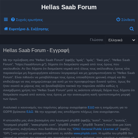
Hellas Saab Forum
Συχνές ερωτήσεις
Σύνδεση
Α
Ευρετήριο Δ. Συζήτησης
ν
Γλώσσα:
α
Hellas Saab Forum - Εγγραφή
ζ
ή
Με την πρόσβαση στο “Hellas Saab Forum” (εφεξής “εμείς”, “εμάς”, “δικό μας”, “Hellas Saab
Forum”, “https://saabforum.gr”), δέχεστε ότι δεσμεύεστε νομικά από τους όρους που
τ
ακολουθούν. Αν δεν δέχεστε ότι δεσμεύεστε νομικά από όλους τους ακόλουθους όρους τότε
παρακαλούμε μη δημιουργήσετε κάποιον λογαριασμό και μη χρησιμοποιήσετε το “Hellas Saab
η
Forum”. Είναι πιθανόν να μεταβάλλουμε τους όρους οποιαδήποτε χρονική στιγμή και θα
σ
επιδιώξουμε να σας ενημερώσουμε για αυτό με τον προσφορότερο δυνατό τρόπο, όμως θα
ήταν συνετό εκ μέρους σας να ξαναδιαβάζετε τακτικά την παρούσα σελίδα καθώς η
η
συνεχιζόμενη χρήση του “Hellas Saab Forum” μετά τις εκάστοτε αλλαγές δείχνει πως δέχεστε ότι
δεσμεύεστε νομικά από αυτούς τους όρους με την ανανεωμένη και/ή τροποποιημένη μορφή
των όρων.
Αναλυτικά ο κανονισμός του παρόντος φόρουμ αναγράφεται
ΕΔΩ
και η ενημέρωση για το
GDPR βρίσκεται
ΕΔΩ
. Με την εγγραφή σας αποδέχεστε πλήρως όσα αναγράφονται.
Η ιστοσελίδα μας είναι βασισμένη στο λογισμικό phpBB (εφεξής “αυτοί”, “αυτών”, “αυτούς”,
“λογισμικό phpBB”, “www.phpbb.com”, “phpBB Limited”, “phpBB Teams”) που είναι μια λύση
συστήματος συζητήσεων που διατίθεται βάσει της “
GNU General Public License v2
” (εφεξής
“GPL”) και μπορεί να μεταφορτωθεί από τη σελίδα
www.phpbb.com
. Η ομάδα του phpBB δεν
μπορεί να ασκήσει την επιρροή στο περιεχόμενο και τους στόχους, τους οποίους ο χρήστης με