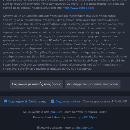
αυτό το λογισμικό ακολουθεί λόγω των κανονισμών του GPL. Για περισσότερες πληροφορίες
σχετικά με το phpBB, παρακαλούμε δείτε στο
https://www.phpbb.com/
.
Δέχεστε να μη δημοσιεύετε οποιασδήποτε μορφής περιεχόμενο που είναι προσβλητικό,
άσεμνο, χυδαίο, συκοφαντικό, περιέχον μίσος ή απειλή, σεξουαλικά προσανατολισμένο ή
οτιδήποτε άλλο που πιθανόν να παραβιάζει νόμους είτε της χώρας σας, είτε της χώρας στην
οποία φιλοξενείται το “Hellas Saab Forum”, είτε το Διεθνές Δίκαιο. Η δημοσίευση τέτοιου
περιεχομένου είναι δυνατόν να οδηγήσει στην άμεση και μόνιμη διαγραφή σας, με ταυτόχρονη
ενημέρωση της Υπηρεσίας Παροχής Υπηρεσιών Διαδικτύου που χρησιμοποιείτε εφόσον
κρίνουμε απαραίτητο. Η διεύθυνση IP κάθε δημοσίευσης καταγράφεται για τη δυνατότητα
επιβολής των παρόντων όρων. Δέχεστε ότι το “Hellas Saab Forum” έχει το δικαίωμα να
απομακρύνει, να επεξεργαστεί, να μετακινήσει ή να κλείσει ένα θέμα συζήτησης οποιαδήποτε
χρονική στιγμή επιλέξει. Σαν μέλος δέχεστε ότι οποιεσδήποτε πληροφορίες έχετε εισάγει
αποθηκεύονται σε μια βάση δεδομένων. Αν και αυτές οι πληροφορίες δεν θα αποκαλυφθούν σε
οποιονδήποτε τρίτο χωρίς τη συναίνεσή σας, ούτε το “Hellas Saab Forum” ούτε το phpBB θα
θεωρηθούν υπεύθυνοι για οποιαδήποτε απόπειρα ηλεκτρονικής εισβολής ή παραβίασης η
οποία είναι δυνατόν να οδηγήσει σε απώλεια αυτών των δεδομένων.
Ευρετήριο Δ. Συζήτησης
Διαγραφή cookies
Όλοι οι χρόνοι είναι
UTC+03:00
Δημιουργήθηκε από
phpBB
® Forum Software © phpBB Limited
Prosilver Dark Edition by
Premium phpBB Styles
Ελληνική μετάφραση από το
phpbbgr.com