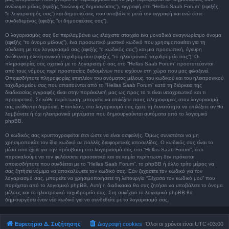
ανώνυμο μέλος (εφεξής “ανώνυμες δημοσιεύσεις”), εγγραφή στο “Hellas Saab Forum” (εφεξής
“ο λογαριασμός σας”) και δημοσιεύσεις που υποβάλετε μετά την εγγραφή και ενώ είστε
συνδεδεμένος (εφεξής “οι δημοσιεύσεις σας”).
Ο λογαριασμός σας θα περιλαμβάνει ως ελάχιστα στοιχεία ένα μοναδικά αναγνωρίσιμο όνομα
(εφεξής “το όνομα μέλους”), ένα προσωπικό μυστικό κωδικό που χρησιμοποιείται για τη
σύνδεση με τον λογαριασμό σας (εφεξής “ο κωδικός σας”) και μια προσωπική, έγκυρη
διεύθυνση ηλεκτρονικού ταχυδρομείου (εφεξής “το ηλεκτρονικό ταχυδρομείο σας”). Οι
πληροφορίες σας σχετικά με το λογαριασμό σας στο “Hellas Saab Forum” προστατεύονται
από τους νόμους περί προστασίας δεδομένων που ισχύουν στη χώρα που μας φιλοξενεί.
Οποιεσδήποτε πληροφορίες επιπλέον του ονόματος μέλους, του κωδικού και του ηλεκτρονικού
ταχυδρομείου σας που απαιτούνται από το “Hellas Saab Forum” κατά τη διάρκεια της
διαδικασίας εγγραφής είναι στην παρέκκλισή μας ως προς το τι είναι υποχρεωτικό και τι
προαιρετικό. Σε κάθε περίπτωση, μπορείτε να επιλέξετε ποιες πληροφορίες στον λογαριασμό
σας εκτίθενται δημόσια. Επιπλέον, στο λογαριασμό σας έχετε τη δυνατότητα να επιλέξετε αν θα
λαμβάνετε ή όχι ηλεκτρονικά μηνύματα που δημιουργούνται αυτόματα από το λογισμικό
phpBB.
Ο κωδικός σας κρυπτογραφείται έτσι ώστε να είναι ασφαλής. Όμως συνιστάται να μη
χρησιμοποιείτε τον ίδιο κωδικό σε πολλές διαφορετικές ιστοσελίδες. Ο κωδικός σας είναι το
μέσο που έχετε για την πρόσβαση στο λογαριασμό σας στο “Hellas Saab Forum”, έτσι
παρακαλούμε να τον φυλάσσετε προσεκτικά και σε καμία περίπτωση δεν πρόκειται
οποιοσδήποτε που συνδέεται με το “Hellas Saab Forum”, το phpBB ή άλλο τρίτο μέρος να
σας ζητήσει νόμιμα να αποκαλύψετε τον κωδικό σας. Εάν ξεχάσετε τον κωδικό για τον
λογαριασμό σας, μπορείτε να χρησιμοποιήσετε τη λειτουργία “Ξέχασα τον κωδικό μου” που
παρέχεται από το λογισμικό phpBB. Αυτή η διαδικασία θα σας ζητήσει να υποβάλετε το όνομα
μέλους και το ηλεκτρονικό ταχυδρομείο σας. Στη συνέχεια το λογισμικό phpBB θα
δημιουργήσει έναν νέο κωδικό για να συνδεθείτε με το λογαριασμό σας.
Ευρετήριο Δ. Συζήτησης
Διαγραφή cookies
Όλοι οι χρόνοι είναι
UTC+03:00