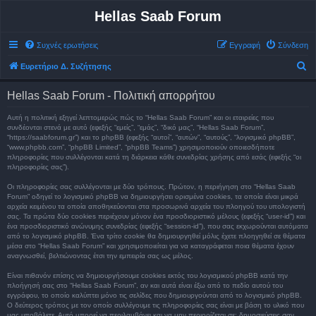
Hellas Saab Forum
Συχνές ερωτήσεις
Εγγραφή
Σύνδεση
Α
Ευρετήριο Δ. Συζήτησης
ν
Hellas Saab Forum - Πολιτική απορρήτου
α
ζ
Αυτή η πολιτική εξηγεί λεπτομερώς πώς το “Hellas Saab Forum” και οι εταιρείες που
συνδέονται στενά με αυτό (εφεξής “εμείς”, “εμάς”, “δικό μας”, “Hellas Saab Forum”,
ή
“https://saabforum.gr”) και το phpBB (εφεξής “αυτοί”, “αυτών”, “αυτούς”, “λογισμικό phpBB”,
“www.phpbb.com”, “phpBB Limited”, “phpBB Teams”) χρησιμοποιούν οποιεσδήποτε
τ
πληροφορίες που συλλέγονται κατά τη διάρκεια κάθε συνεδρίας χρήσης από εσάς (εφεξής “οι
πληροφορίες σας”).
η
σ
Οι πληροφορίες σας συλλέγονται με δύο τρόπους. Πρώτον, η περιήγηση στο “Hellas Saab
Forum” οδηγεί το λογισμικό phpBB να δημιουργήσει ορισμένα cookies, τα οποία είναι μικρά
η
αρχεία κειμένου τα οποία αποθηκεύονται στα προσωρινά αρχεία του πλοηγού του υπολογιστή
σας. Τα πρώτα δύο cookies περιέχουν μόνον ένα προσδιοριστικό μέλους (εφεξής “user-id”) και
ένα προσδιοριστικό ανώνυμης συνεδρίας (εφεξής “session-id”), που σας εκχωρούνται αυτόματα
από το λογισμικό phpBB. Ένα τρίτο cookie θα δημιουργηθεί μόλις έχετε πλοηγηθεί σε θέματα
μέσα στο “Hellas Saab Forum” και χρησιμοποιείται για να καταγράφεται ποια θέματα έχουν
αναγνωσθεί, βελτιώνοντας έτσι την εμπειρία σας ως μέλος.
Είναι πιθανόν επίσης να δημιουργήσουμε cookies εκτός του λογισμικού phpBB κατά την
πλοήγησή σας στο “Hellas Saab Forum”, αν και αυτά είναι έξω από το πεδίο αυτού του
εγγράφου, το οποίο καλύπτει μόνο τις σελίδες που δημιουργούνται από το λογισμικό phpBB.
Ο δεύτερος τρόπος με τον οποίο συλλέγουμε τις πληροφορίες σας είναι με βάση το υλικό που
μας υποβάλετε. Αυτό μπορεί να περιλαμβάνει και να μην περιορίζεται σε: δημοσιεύσεις σαν