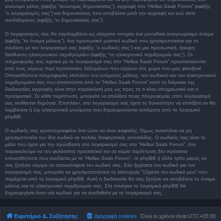
ανώνυμο μέλος (εφεξής “ανώνυμες δημοσιεύσεις”), εγγραφή στο “Hellas Saab Forum” (εφεξής
“ο λογαριασμός σας”) και δημοσιεύσεις που υποβάλετε μετά την εγγραφή και ενώ είστε
συνδεδεμένος (εφεξής “οι δημοσιεύσεις σας”).
Ο λογαριασμός σας θα περιλαμβάνει ως ελάχιστα στοιχεία ένα μοναδικά αναγνωρίσιμο όνομα
(εφεξής “το όνομα μέλους”), ένα προσωπικό μυστικό κωδικό που χρησιμοποιείται για τη
σύνδεση με τον λογαριασμό σας (εφεξής “ο κωδικός σας”) και μια προσωπική, έγκυρη
διεύθυνση ηλεκτρονικού ταχυδρομείου (εφεξής “το ηλεκτρονικό ταχυδρομείο σας”). Οι
πληροφορίες σας σχετικά με το λογαριασμό σας στο “Hellas Saab Forum” προστατεύονται
από τους νόμους περί προστασίας δεδομένων που ισχύουν στη χώρα που μας φιλοξενεί.
Οποιεσδήποτε πληροφορίες επιπλέον του ονόματος μέλους, του κωδικού και του ηλεκτρονικού
ταχυδρομείου σας που απαιτούνται από το “Hellas Saab Forum” κατά τη διάρκεια της
διαδικασίας εγγραφής είναι στην παρέκκλισή μας ως προς το τι είναι υποχρεωτικό και τι
προαιρετικό. Σε κάθε περίπτωση, μπορείτε να επιλέξετε ποιες πληροφορίες στον λογαριασμό
σας εκτίθενται δημόσια. Επιπλέον, στο λογαριασμό σας έχετε τη δυνατότητα να επιλέξετε αν θα
λαμβάνετε ή όχι ηλεκτρονικά μηνύματα που δημιουργούνται αυτόματα από το λογισμικό
phpBB.
Ο κωδικός σας κρυπτογραφείται έτσι ώστε να είναι ασφαλής. Όμως συνιστάται να μη
χρησιμοποιείτε τον ίδιο κωδικό σε πολλές διαφορετικές ιστοσελίδες. Ο κωδικός σας είναι το
μέσο που έχετε για την πρόσβαση στο λογαριασμό σας στο “Hellas Saab Forum”, έτσι
παρακαλούμε να τον φυλάσσετε προσεκτικά και σε καμία περίπτωση δεν πρόκειται
οποιοσδήποτε που συνδέεται με το “Hellas Saab Forum”, το phpBB ή άλλο τρίτο μέρος να
σας ζητήσει νόμιμα να αποκαλύψετε τον κωδικό σας. Εάν ξεχάσετε τον κωδικό για τον
λογαριασμό σας, μπορείτε να χρησιμοποιήσετε τη λειτουργία “Ξέχασα τον κωδικό μου” που
παρέχεται από το λογισμικό phpBB. Αυτή η διαδικασία θα σας ζητήσει να υποβάλετε το όνομα
μέλους και το ηλεκτρονικό ταχυδρομείο σας. Στη συνέχεια το λογισμικό phpBB θα
δημιουργήσει έναν νέο κωδικό για να συνδεθείτε με το λογαριασμό σας.
Ευρετήριο Δ. Συζήτησης
Διαγραφή cookies
Όλοι οι χρόνοι είναι
UTC+03:00