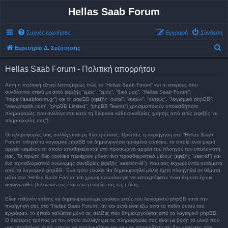
Hellas Saab Forum
Συχνές ερωτήσεις
Εγγραφή
Σύνδεση
Α
Ευρετήριο Δ. Συζήτησης
ν
Hellas Saab Forum - Πολιτική απορρήτου
α
ζ
Αυτή η πολιτική εξηγεί λεπτομερώς πώς το “Hellas Saab Forum” και οι εταιρείες που
συνδέονται στενά με αυτό (εφεξής “εμείς”, “εμάς”, “δικό μας”, “Hellas Saab Forum”,
ή
“https://saabforum.gr”) και το phpBB (εφεξής “αυτοί”, “αυτών”, “αυτούς”, “λογισμικό phpBB”,
“www.phpbb.com”, “phpBB Limited”, “phpBB Teams”) χρησιμοποιούν οποιεσδήποτε
τ
πληροφορίες που συλλέγονται κατά τη διάρκεια κάθε συνεδρίας χρήσης από εσάς (εφεξής “οι
πληροφορίες σας”).
η
σ
Οι πληροφορίες σας συλλέγονται με δύο τρόπους. Πρώτον, η περιήγηση στο “Hellas Saab
Forum” οδηγεί το λογισμικό phpBB να δημιουργήσει ορισμένα cookies, τα οποία είναι μικρά
η
αρχεία κειμένου τα οποία αποθηκεύονται στα προσωρινά αρχεία του πλοηγού του υπολογιστή
σας. Τα πρώτα δύο cookies περιέχουν μόνον ένα προσδιοριστικό μέλους (εφεξής “user-id”) και
ένα προσδιοριστικό ανώνυμης συνεδρίας (εφεξής “session-id”), που σας εκχωρούνται αυτόματα
από το λογισμικό phpBB. Ένα τρίτο cookie θα δημιουργηθεί μόλις έχετε πλοηγηθεί σε θέματα
μέσα στο “Hellas Saab Forum” και χρησιμοποιείται για να καταγράφεται ποια θέματα έχουν
αναγνωσθεί, βελτιώνοντας έτσι την εμπειρία σας ως μέλος.
Είναι πιθανόν επίσης να δημιουργήσουμε cookies εκτός του λογισμικού phpBB κατά την
πλοήγησή σας στο “Hellas Saab Forum”, αν και αυτά είναι έξω από το πεδίο αυτού του
εγγράφου, το οποίο καλύπτει μόνο τις σελίδες που δημιουργούνται από το λογισμικό phpBB.
Ο δεύτερος τρόπος με τον οποίο συλλέγουμε τις πληροφορίες σας είναι με βάση το υλικό που
μας υποβάλετε. Αυτό μπορεί να περιλαμβάνει και να μην περιορίζεται σε: δημοσιεύσεις σαν