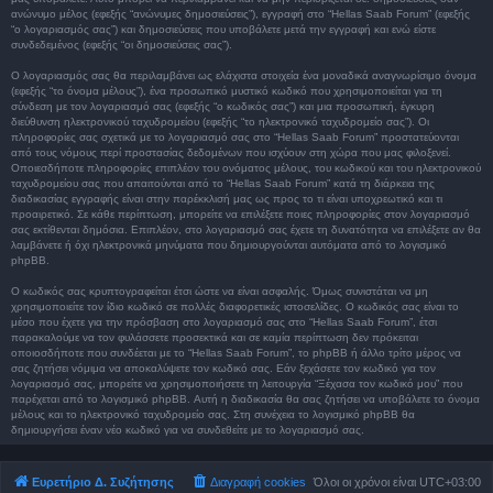
ανώνυμο μέλος (εφεξής “ανώνυμες δημοσιεύσεις”), εγγραφή στο “Hellas Saab Forum” (εφεξής
“ο λογαριασμός σας”) και δημοσιεύσεις που υποβάλετε μετά την εγγραφή και ενώ είστε
συνδεδεμένος (εφεξής “οι δημοσιεύσεις σας”).
Ο λογαριασμός σας θα περιλαμβάνει ως ελάχιστα στοιχεία ένα μοναδικά αναγνωρίσιμο όνομα
(εφεξής “το όνομα μέλους”), ένα προσωπικό μυστικό κωδικό που χρησιμοποιείται για τη
σύνδεση με τον λογαριασμό σας (εφεξής “ο κωδικός σας”) και μια προσωπική, έγκυρη
διεύθυνση ηλεκτρονικού ταχυδρομείου (εφεξής “το ηλεκτρονικό ταχυδρομείο σας”). Οι
πληροφορίες σας σχετικά με το λογαριασμό σας στο “Hellas Saab Forum” προστατεύονται
από τους νόμους περί προστασίας δεδομένων που ισχύουν στη χώρα που μας φιλοξενεί.
Οποιεσδήποτε πληροφορίες επιπλέον του ονόματος μέλους, του κωδικού και του ηλεκτρονικού
ταχυδρομείου σας που απαιτούνται από το “Hellas Saab Forum” κατά τη διάρκεια της
διαδικασίας εγγραφής είναι στην παρέκκλισή μας ως προς το τι είναι υποχρεωτικό και τι
προαιρετικό. Σε κάθε περίπτωση, μπορείτε να επιλέξετε ποιες πληροφορίες στον λογαριασμό
σας εκτίθενται δημόσια. Επιπλέον, στο λογαριασμό σας έχετε τη δυνατότητα να επιλέξετε αν θα
λαμβάνετε ή όχι ηλεκτρονικά μηνύματα που δημιουργούνται αυτόματα από το λογισμικό
phpBB.
Ο κωδικός σας κρυπτογραφείται έτσι ώστε να είναι ασφαλής. Όμως συνιστάται να μη
χρησιμοποιείτε τον ίδιο κωδικό σε πολλές διαφορετικές ιστοσελίδες. Ο κωδικός σας είναι το
μέσο που έχετε για την πρόσβαση στο λογαριασμό σας στο “Hellas Saab Forum”, έτσι
παρακαλούμε να τον φυλάσσετε προσεκτικά και σε καμία περίπτωση δεν πρόκειται
οποιοσδήποτε που συνδέεται με το “Hellas Saab Forum”, το phpBB ή άλλο τρίτο μέρος να
σας ζητήσει νόμιμα να αποκαλύψετε τον κωδικό σας. Εάν ξεχάσετε τον κωδικό για τον
λογαριασμό σας, μπορείτε να χρησιμοποιήσετε τη λειτουργία “Ξέχασα τον κωδικό μου” που
παρέχεται από το λογισμικό phpBB. Αυτή η διαδικασία θα σας ζητήσει να υποβάλετε το όνομα
μέλους και το ηλεκτρονικό ταχυδρομείο σας. Στη συνέχεια το λογισμικό phpBB θα
δημιουργήσει έναν νέο κωδικό για να συνδεθείτε με το λογαριασμό σας.
Ευρετήριο Δ. Συζήτησης
Διαγραφή cookies
Όλοι οι χρόνοι είναι
UTC+03:00