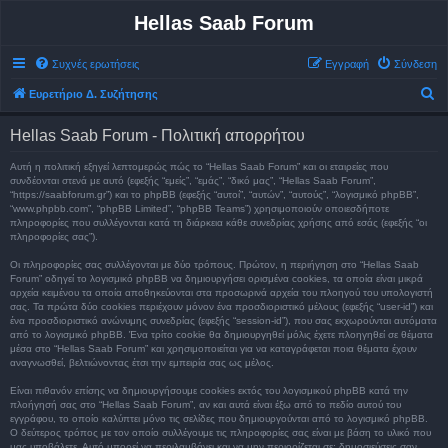
Hellas Saab Forum
Συχνές ερωτήσεις
Εγγραφή
Σύνδεση
Α
Ευρετήριο Δ. Συζήτησης
ν
Hellas Saab Forum - Πολιτική απορρήτου
α
ζ
Αυτή η πολιτική εξηγεί λεπτομερώς πώς το “Hellas Saab Forum” και οι εταιρείες που
συνδέονται στενά με αυτό (εφεξής “εμείς”, “εμάς”, “δικό μας”, “Hellas Saab Forum”,
ή
“https://saabforum.gr”) και το phpBB (εφεξής “αυτοί”, “αυτών”, “αυτούς”, “λογισμικό phpBB”,
“www.phpbb.com”, “phpBB Limited”, “phpBB Teams”) χρησιμοποιούν οποιεσδήποτε
τ
πληροφορίες που συλλέγονται κατά τη διάρκεια κάθε συνεδρίας χρήσης από εσάς (εφεξής “οι
πληροφορίες σας”).
η
σ
Οι πληροφορίες σας συλλέγονται με δύο τρόπους. Πρώτον, η περιήγηση στο “Hellas Saab
Forum” οδηγεί το λογισμικό phpBB να δημιουργήσει ορισμένα cookies, τα οποία είναι μικρά
η
αρχεία κειμένου τα οποία αποθηκεύονται στα προσωρινά αρχεία του πλοηγού του υπολογιστή
σας. Τα πρώτα δύο cookies περιέχουν μόνον ένα προσδιοριστικό μέλους (εφεξής “user-id”) και
ένα προσδιοριστικό ανώνυμης συνεδρίας (εφεξής “session-id”), που σας εκχωρούνται αυτόματα
από το λογισμικό phpBB. Ένα τρίτο cookie θα δημιουργηθεί μόλις έχετε πλοηγηθεί σε θέματα
μέσα στο “Hellas Saab Forum” και χρησιμοποιείται για να καταγράφεται ποια θέματα έχουν
αναγνωσθεί, βελτιώνοντας έτσι την εμπειρία σας ως μέλος.
Είναι πιθανόν επίσης να δημιουργήσουμε cookies εκτός του λογισμικού phpBB κατά την
πλοήγησή σας στο “Hellas Saab Forum”, αν και αυτά είναι έξω από το πεδίο αυτού του
εγγράφου, το οποίο καλύπτει μόνο τις σελίδες που δημιουργούνται από το λογισμικό phpBB.
Ο δεύτερος τρόπος με τον οποίο συλλέγουμε τις πληροφορίες σας είναι με βάση το υλικό που
μας υποβάλετε. Αυτό μπορεί να περιλαμβάνει και να μην περιορίζεται σε: δημοσιεύσεις σαν