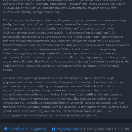
ανώνυμο μέλος (εφεξής “ανώνυμες δημοσιεύσεις”), εγγραφή στο “Hellas Saab Forum” (εφεξής
“ο λογαριασμός σας”) και δημοσιεύσεις που υποβάλετε μετά την εγγραφή και ενώ είστε
συνδεδεμένος (εφεξής “οι δημοσιεύσεις σας”).
Ο λογαριασμός σας θα περιλαμβάνει ως ελάχιστα στοιχεία ένα μοναδικά αναγνωρίσιμο όνομα
(εφεξής “το όνομα μέλους”), ένα προσωπικό μυστικό κωδικό που χρησιμοποιείται για τη
σύνδεση με τον λογαριασμό σας (εφεξής “ο κωδικός σας”) και μια προσωπική, έγκυρη
διεύθυνση ηλεκτρονικού ταχυδρομείου (εφεξής “το ηλεκτρονικό ταχυδρομείο σας”). Οι
πληροφορίες σας σχετικά με το λογαριασμό σας στο “Hellas Saab Forum” προστατεύονται
από τους νόμους περί προστασίας δεδομένων που ισχύουν στη χώρα που μας φιλοξενεί.
Οποιεσδήποτε πληροφορίες επιπλέον του ονόματος μέλους, του κωδικού και του ηλεκτρονικού
ταχυδρομείου σας που απαιτούνται από το “Hellas Saab Forum” κατά τη διάρκεια της
διαδικασίας εγγραφής είναι στην παρέκκλισή μας ως προς το τι είναι υποχρεωτικό και τι
προαιρετικό. Σε κάθε περίπτωση, μπορείτε να επιλέξετε ποιες πληροφορίες στον λογαριασμό
σας εκτίθενται δημόσια. Επιπλέον, στο λογαριασμό σας έχετε τη δυνατότητα να επιλέξετε αν θα
λαμβάνετε ή όχι ηλεκτρονικά μηνύματα που δημιουργούνται αυτόματα από το λογισμικό
phpBB.
Ο κωδικός σας κρυπτογραφείται έτσι ώστε να είναι ασφαλής. Όμως συνιστάται να μη
χρησιμοποιείτε τον ίδιο κωδικό σε πολλές διαφορετικές ιστοσελίδες. Ο κωδικός σας είναι το
μέσο που έχετε για την πρόσβαση στο λογαριασμό σας στο “Hellas Saab Forum”, έτσι
παρακαλούμε να τον φυλάσσετε προσεκτικά και σε καμία περίπτωση δεν πρόκειται
οποιοσδήποτε που συνδέεται με το “Hellas Saab Forum”, το phpBB ή άλλο τρίτο μέρος να
σας ζητήσει νόμιμα να αποκαλύψετε τον κωδικό σας. Εάν ξεχάσετε τον κωδικό για τον
λογαριασμό σας, μπορείτε να χρησιμοποιήσετε τη λειτουργία “Ξέχασα τον κωδικό μου” που
παρέχεται από το λογισμικό phpBB. Αυτή η διαδικασία θα σας ζητήσει να υποβάλετε το όνομα
μέλους και το ηλεκτρονικό ταχυδρομείο σας. Στη συνέχεια το λογισμικό phpBB θα
δημιουργήσει έναν νέο κωδικό για να συνδεθείτε με το λογαριασμό σας.
Ευρετήριο Δ. Συζήτησης
Διαγραφή cookies
Όλοι οι χρόνοι είναι
UTC+03:00