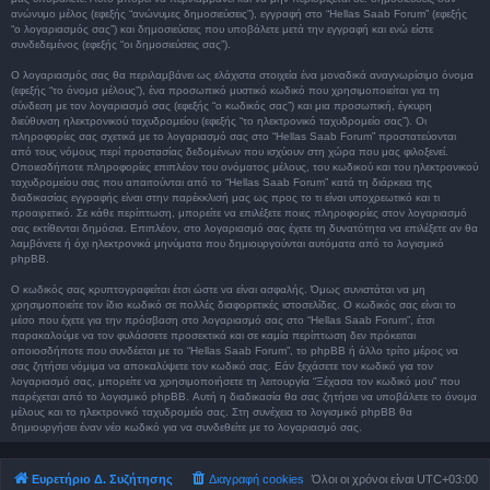
ανώνυμο μέλος (εφεξής “ανώνυμες δημοσιεύσεις”), εγγραφή στο “Hellas Saab Forum” (εφεξής
“ο λογαριασμός σας”) και δημοσιεύσεις που υποβάλετε μετά την εγγραφή και ενώ είστε
συνδεδεμένος (εφεξής “οι δημοσιεύσεις σας”).
Ο λογαριασμός σας θα περιλαμβάνει ως ελάχιστα στοιχεία ένα μοναδικά αναγνωρίσιμο όνομα
(εφεξής “το όνομα μέλους”), ένα προσωπικό μυστικό κωδικό που χρησιμοποιείται για τη
σύνδεση με τον λογαριασμό σας (εφεξής “ο κωδικός σας”) και μια προσωπική, έγκυρη
διεύθυνση ηλεκτρονικού ταχυδρομείου (εφεξής “το ηλεκτρονικό ταχυδρομείο σας”). Οι
πληροφορίες σας σχετικά με το λογαριασμό σας στο “Hellas Saab Forum” προστατεύονται
από τους νόμους περί προστασίας δεδομένων που ισχύουν στη χώρα που μας φιλοξενεί.
Οποιεσδήποτε πληροφορίες επιπλέον του ονόματος μέλους, του κωδικού και του ηλεκτρονικού
ταχυδρομείου σας που απαιτούνται από το “Hellas Saab Forum” κατά τη διάρκεια της
διαδικασίας εγγραφής είναι στην παρέκκλισή μας ως προς το τι είναι υποχρεωτικό και τι
προαιρετικό. Σε κάθε περίπτωση, μπορείτε να επιλέξετε ποιες πληροφορίες στον λογαριασμό
σας εκτίθενται δημόσια. Επιπλέον, στο λογαριασμό σας έχετε τη δυνατότητα να επιλέξετε αν θα
λαμβάνετε ή όχι ηλεκτρονικά μηνύματα που δημιουργούνται αυτόματα από το λογισμικό
phpBB.
Ο κωδικός σας κρυπτογραφείται έτσι ώστε να είναι ασφαλής. Όμως συνιστάται να μη
χρησιμοποιείτε τον ίδιο κωδικό σε πολλές διαφορετικές ιστοσελίδες. Ο κωδικός σας είναι το
μέσο που έχετε για την πρόσβαση στο λογαριασμό σας στο “Hellas Saab Forum”, έτσι
παρακαλούμε να τον φυλάσσετε προσεκτικά και σε καμία περίπτωση δεν πρόκειται
οποιοσδήποτε που συνδέεται με το “Hellas Saab Forum”, το phpBB ή άλλο τρίτο μέρος να
σας ζητήσει νόμιμα να αποκαλύψετε τον κωδικό σας. Εάν ξεχάσετε τον κωδικό για τον
λογαριασμό σας, μπορείτε να χρησιμοποιήσετε τη λειτουργία “Ξέχασα τον κωδικό μου” που
παρέχεται από το λογισμικό phpBB. Αυτή η διαδικασία θα σας ζητήσει να υποβάλετε το όνομα
μέλους και το ηλεκτρονικό ταχυδρομείο σας. Στη συνέχεια το λογισμικό phpBB θα
δημιουργήσει έναν νέο κωδικό για να συνδεθείτε με το λογαριασμό σας.
Ευρετήριο Δ. Συζήτησης
Διαγραφή cookies
Όλοι οι χρόνοι είναι
UTC+03:00