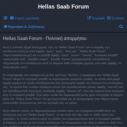
Hellas Saab Forum
Συχνές ερωτήσεις
Εγγραφή
Σύνδεση
Α
Ευρετήριο Δ. Συζήτησης
ν
Hellas Saab Forum - Πολιτική απορρήτου
α
ζ
Αυτή η πολιτική εξηγεί λεπτομερώς πώς το “Hellas Saab Forum” και οι εταιρείες που
συνδέονται στενά με αυτό (εφεξής “εμείς”, “εμάς”, “δικό μας”, “Hellas Saab Forum”,
ή
“https://saabforum.gr”) και το phpBB (εφεξής “αυτοί”, “αυτών”, “αυτούς”, “λογισμικό phpBB”,
“www.phpbb.com”, “phpBB Limited”, “phpBB Teams”) χρησιμοποιούν οποιεσδήποτε
τ
πληροφορίες που συλλέγονται κατά τη διάρκεια κάθε συνεδρίας χρήσης από εσάς (εφεξής “οι
πληροφορίες σας”).
η
σ
Οι πληροφορίες σας συλλέγονται με δύο τρόπους. Πρώτον, η περιήγηση στο “Hellas Saab
Forum” οδηγεί το λογισμικό phpBB να δημιουργήσει ορισμένα cookies, τα οποία είναι μικρά
η
αρχεία κειμένου τα οποία αποθηκεύονται στα προσωρινά αρχεία του πλοηγού του υπολογιστή
σας. Τα πρώτα δύο cookies περιέχουν μόνον ένα προσδιοριστικό μέλους (εφεξής “user-id”) και
ένα προσδιοριστικό ανώνυμης συνεδρίας (εφεξής “session-id”), που σας εκχωρούνται αυτόματα
από το λογισμικό phpBB. Ένα τρίτο cookie θα δημιουργηθεί μόλις έχετε πλοηγηθεί σε θέματα
μέσα στο “Hellas Saab Forum” και χρησιμοποιείται για να καταγράφεται ποια θέματα έχουν
αναγνωσθεί, βελτιώνοντας έτσι την εμπειρία σας ως μέλος.
Είναι πιθανόν επίσης να δημιουργήσουμε cookies εκτός του λογισμικού phpBB κατά την
πλοήγησή σας στο “Hellas Saab Forum”, αν και αυτά είναι έξω από το πεδίο αυτού του
εγγράφου, το οποίο καλύπτει μόνο τις σελίδες που δημιουργούνται από το λογισμικό phpBB.
Ο δεύτερος τρόπος με τον οποίο συλλέγουμε τις πληροφορίες σας είναι με βάση το υλικό που
μας υποβάλετε. Αυτό μπορεί να περιλαμβάνει και να μην περιορίζεται σε: δημοσιεύσεις σαν