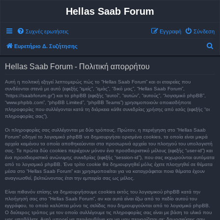
Hellas Saab Forum
Συχνές ερωτήσεις
Εγγραφή
Σύνδεση
Α
Ευρετήριο Δ. Συζήτησης
ν
Hellas Saab Forum - Πολιτική απορρήτου
α
ζ
Αυτή η πολιτική εξηγεί λεπτομερώς πώς το “Hellas Saab Forum” και οι εταιρείες που
συνδέονται στενά με αυτό (εφεξής “εμείς”, “εμάς”, “δικό μας”, “Hellas Saab Forum”,
ή
“https://saabforum.gr”) και το phpBB (εφεξής “αυτοί”, “αυτών”, “αυτούς”, “λογισμικό phpBB”,
“www.phpbb.com”, “phpBB Limited”, “phpBB Teams”) χρησιμοποιούν οποιεσδήποτε
τ
πληροφορίες που συλλέγονται κατά τη διάρκεια κάθε συνεδρίας χρήσης από εσάς (εφεξής “οι
πληροφορίες σας”).
η
σ
Οι πληροφορίες σας συλλέγονται με δύο τρόπους. Πρώτον, η περιήγηση στο “Hellas Saab
Forum” οδηγεί το λογισμικό phpBB να δημιουργήσει ορισμένα cookies, τα οποία είναι μικρά
η
αρχεία κειμένου τα οποία αποθηκεύονται στα προσωρινά αρχεία του πλοηγού του υπολογιστή
σας. Τα πρώτα δύο cookies περιέχουν μόνον ένα προσδιοριστικό μέλους (εφεξής “user-id”) και
ένα προσδιοριστικό ανώνυμης συνεδρίας (εφεξής “session-id”), που σας εκχωρούνται αυτόματα
από το λογισμικό phpBB. Ένα τρίτο cookie θα δημιουργηθεί μόλις έχετε πλοηγηθεί σε θέματα
μέσα στο “Hellas Saab Forum” και χρησιμοποιείται για να καταγράφεται ποια θέματα έχουν
αναγνωσθεί, βελτιώνοντας έτσι την εμπειρία σας ως μέλος.
Είναι πιθανόν επίσης να δημιουργήσουμε cookies εκτός του λογισμικού phpBB κατά την
πλοήγησή σας στο “Hellas Saab Forum”, αν και αυτά είναι έξω από το πεδίο αυτού του
εγγράφου, το οποίο καλύπτει μόνο τις σελίδες που δημιουργούνται από το λογισμικό phpBB.
Ο δεύτερος τρόπος με τον οποίο συλλέγουμε τις πληροφορίες σας είναι με βάση το υλικό που
μας υποβάλετε. Αυτό μπορεί να περιλαμβάνει και να μην περιορίζεται σε: δημοσιεύσεις σαν