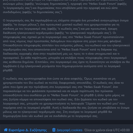
ανώνυμο μέλος (εφεξής “ανώνυμες δημοσιεύσεις”), εγγραφή στο “Hellas Saab Forum” (εφεξής
“ο λογαριασμός σας”) και δημοσιεύσεις που υποβάλετε μετά την εγγραφή και ενώ είστε
συνδεδεμένος (εφεξής “οι δημοσιεύσεις σας”).
Ο λογαριασμός σας θα περιλαμβάνει ως ελάχιστα στοιχεία ένα μοναδικά αναγνωρίσιμο όνομα
(εφεξής “το όνομα μέλους”), ένα προσωπικό μυστικό κωδικό που χρησιμοποιείται για τη
σύνδεση με τον λογαριασμό σας (εφεξής “ο κωδικός σας”) και μια προσωπική, έγκυρη
διεύθυνση ηλεκτρονικού ταχυδρομείου (εφεξής “το ηλεκτρονικό ταχυδρομείο σας”). Οι
πληροφορίες σας σχετικά με το λογαριασμό σας στο “Hellas Saab Forum” προστατεύονται
από τους νόμους περί προστασίας δεδομένων που ισχύουν στη χώρα που μας φιλοξενεί.
Οποιεσδήποτε πληροφορίες επιπλέον του ονόματος μέλους, του κωδικού και του ηλεκτρονικού
ταχυδρομείου σας που απαιτούνται από το “Hellas Saab Forum” κατά τη διάρκεια της
διαδικασίας εγγραφής είναι στην παρέκκλισή μας ως προς το τι είναι υποχρεωτικό και τι
προαιρετικό. Σε κάθε περίπτωση, μπορείτε να επιλέξετε ποιες πληροφορίες στον λογαριασμό
σας εκτίθενται δημόσια. Επιπλέον, στο λογαριασμό σας έχετε τη δυνατότητα να επιλέξετε αν θα
λαμβάνετε ή όχι ηλεκτρονικά μηνύματα που δημιουργούνται αυτόματα από το λογισμικό
phpBB.
Ο κωδικός σας κρυπτογραφείται έτσι ώστε να είναι ασφαλής. Όμως συνιστάται να μη
χρησιμοποιείτε τον ίδιο κωδικό σε πολλές διαφορετικές ιστοσελίδες. Ο κωδικός σας είναι το
μέσο που έχετε για την πρόσβαση στο λογαριασμό σας στο “Hellas Saab Forum”, έτσι
παρακαλούμε να τον φυλάσσετε προσεκτικά και σε καμία περίπτωση δεν πρόκειται
οποιοσδήποτε που συνδέεται με το “Hellas Saab Forum”, το phpBB ή άλλο τρίτο μέρος να
σας ζητήσει νόμιμα να αποκαλύψετε τον κωδικό σας. Εάν ξεχάσετε τον κωδικό για τον
λογαριασμό σας, μπορείτε να χρησιμοποιήσετε τη λειτουργία “Ξέχασα τον κωδικό μου” που
παρέχεται από το λογισμικό phpBB. Αυτή η διαδικασία θα σας ζητήσει να υποβάλετε το όνομα
μέλους και το ηλεκτρονικό ταχυδρομείο σας. Στη συνέχεια το λογισμικό phpBB θα
δημιουργήσει έναν νέο κωδικό για να συνδεθείτε με το λογαριασμό σας.
Ευρετήριο Δ. Συζήτησης
Διαγραφή cookies
Όλοι οι χρόνοι είναι
UTC+03:00