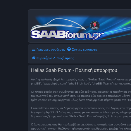
Γρήγορες συνδέσεις
Συχνές ερωτήσεις
Ευρετήριο Δ. Συζήτησης
Hellas Saab Forum - Πολιτική απορρήτου
Αυτή η πολιτική εξηγεί λεπτομερώς πώς το “Hellas Saab Forum” και οι εταιρεί
phpBB”, “www.phpbb.com”, “phpBB Limited”, “phpBB Teams”) χρησιμοποιού
Οι πληροφορίες σας συλλέγονται με δύο τρόπους. Πρώτον, η περιήγηση στο
του πλοηγού του υπολογιστή σας. Τα πρώτα δύο cookies περιέχουν μόνον έν
τρίτο cookie θα δημιουργηθεί μόλις έχετε πλοηγηθεί σε θέματα μέσα στο “H
Είναι πιθανόν επίσης να δημιουργήσουμε cookies εκτός του λογισμικού php
λογισμικό phpBB. Ο δεύτερος τρόπος με τον οποίο συλλέγουμε τις πληροφορ
δημοσιεύσεις”), εγγραφή στο “Hellas Saab Forum” (εφεξής “ο λογαριασμός σα
Ο λογαριασμός σας θα περιλαμβάνει ως ελάχιστα στοιχεία ένα μοναδικά ανα
προσωπική, έγκυρη διεύθυνση ηλεκτρονικού ταχυδρομείου (εφεξής “το ηλεκ