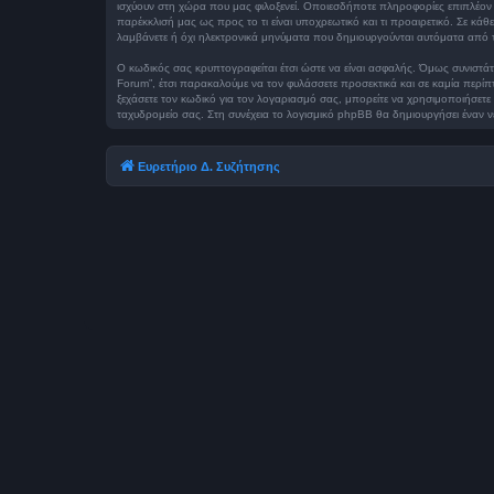
ισχύουν στη χώρα που μας φιλοξενεί. Οποιεσδήποτε πληροφορίες επιπλέον τ
παρέκκλισή μας ως προς το τι είναι υποχρεωτικό και τι προαιρετικό. Σε κά
λαμβάνετε ή όχι ηλεκτρονικά μηνύματα που δημιουργούνται αυτόματα από 
Ο κωδικός σας κρυπτογραφείται έτσι ώστε να είναι ασφαλής. Όμως συνιστάτα
Forum”, έτσι παρακαλούμε να τον φυλάσσετε προσεκτικά και σε καμία περί
ξεχάσετε τον κωδικό για τον λογαριασμό σας, μπορείτε να χρησιμοποιήσετε
ταχυδρομείο σας. Στη συνέχεια το λογισμικό phpBB θα δημιουργήσει έναν ν
Ευρετήριο Δ. Συζήτησης