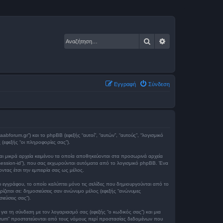
Αναζήτηση
Ειδική αναζήτηση
Εγγραφή
Σύνδεση
aabforum.gr”) και το phpBB (εφεξής “αυτοί”, “αυτών”, “αυτούς”, “λογισμικό
εφεξής “οι πληροφορίες σας”).
αι μικρά αρχεία κειμένου τα οποία αποθηκεύονται στα προσωρινά αρχεία
“session-id”), που σας εκχωρούνται αυτόματα από το λογισμικό phpBB. Ένα
ντας έτσι την εμπειρία σας ως μέλος.
 εγγράφου, το οποίο καλύπτει μόνο τις σελίδες που δημιουργούνται από το
ρίζεται σε: δημοσιεύσεις σαν ανώνυμο μέλος (εφεξής “ανώνυμες
ιεύσεις σας”).
ια τη σύνδεση με τον λογαριασμό σας (εφεξής “ο κωδικός σας”) και μια
 Forum” προστατεύονται από τους νόμους περί προστασίας δεδομένων που