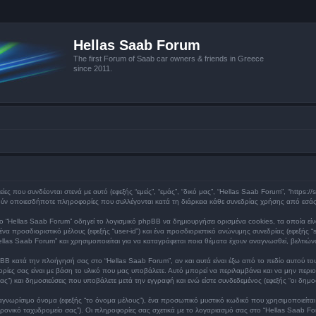
Hellas Saab Forum
The first Forum of Saab car owners & friends in Greece
since 2011.
ες που συνδέονται στενά με αυτό (εφεξής “εμείς”, “εμάς”, “δικό μας”, “Hellas Saab Forum”, “https://s
ν οποιεσδήποτε πληροφορίες που συλλέγονται κατά τη διάρκεια κάθε συνεδρίας χρήσης από εσάς (
 “Hellas Saab Forum” οδηγεί το λογισμικό phpBB να δημιουργήσει ορισμένα cookies, τα οποία είν
α προσδιοριστικό μέλους (εφεξής “user-id”) και ένα προσδιοριστικό ανώνυμης συνεδρίας (εφεξής 
ellas Saab Forum” και χρησιμοποιείται για να καταγράφεται ποια θέματα έχουν αναγνωσθεί, βελτιώνο
BB κατά την πλοήγησή σας στο “Hellas Saab Forum”, αν και αυτά είναι έξω από το πεδίο αυτού του
ίες σας είναι με βάση το υλικό που μας υποβάλετε. Αυτό μπορεί να περιλαμβάνει και να μην περιο
ς”) και δημοσιεύσεις που υποβάλετε μετά την εγγραφή και ενώ είστε συνδεδεμένος (εφεξής “οι δημοσ
γνωρίσιμο όνομα (εφεξής “το όνομα μέλους”), ένα προσωπικό μυστικό κωδικό που χρησιμοποιείται γ
τρονικό ταχυδρομείο σας”). Οι πληροφορίες σας σχετικά με το λογαριασμό σας στο “Hellas Saab