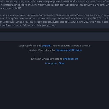
ου ονόματος μέλους, του κωδικού και του ηλεκτρονικού ταχυδρομείου σας που απαιτούνται από το 
θε περίπτωση, μπορείτε να επιλέξετε ποιες πληροφορίες στον λογαριασμό σας εκτίθενται δημόσια. Επ
το λογισμικό phpBB.
ι να μη χρησιμοποιείτε τον ίδιο κωδικό σε πολλές διαφορετικές ιστοσελίδες. Ο κωδικός σας είναι
πτωση δεν πρόκειται οποιοσδήποτε που συνδέεται με το “Hellas Saab Forum”, το phpBB ή άλλο τρί
 τη λειτουργία “Ξέχασα τον κωδικό μου” που παρέχεται από το λογισμικό phpBB. Αυτή η διαδικασία
έο κωδικό για να συνδεθείτε με το λογαριασμό σας.
Δημιουργήθηκε από
phpBB
® Forum Software © phpBB Limited
Prosilver Dark Edition by
Premium phpBB Styles
Ελληνική μετάφραση από το
phpbbgr.com
Απόρρητο
|
Όροι