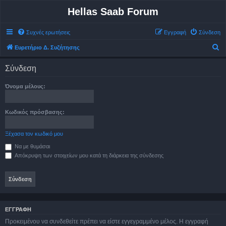
Hellas Saab Forum
Συχνές ερωτήσεις
Εγγραφή
Σύνδεση
Α
Ευρετήριο Δ. Συζήτησης
ν
Σύνδεση
α
ζ
Όνομα μέλους:
ή
τ
Κωδικός πρόσβασης:
η
σ
Ξέχασα τον κωδικό μου
η
Να με θυμάσαι
Απόκρυψη των στοιχείων μου κατά τη διάρκεια της σύνδεσης
ΕΓΓΡΑΦΉ
Προκειμένου να συνδεθείτε πρέπει να είστε εγγεγραμμένο μέλος. Η εγγραφή