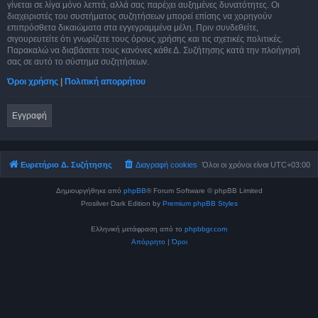
γίνεται σε λίγα μόνο λεπτά, αλλά σας παρέχει αυξημένες δυνατότητες. Οι
διαχειριστές του συστήματος συζητήσεων μπορεί επίσης να χορηγούν
επιπρόσθετα δικαιώματα στα εγγεγραμμένα μέλη. Πριν συνδεθείτε,
σιγουρευτείτε ότι γνωρίζετε τους όρους χρήσης και τις σχετικές πολιτικές.
Παρακαλώ να διαβάσετε τους κανόνες κάθε Δ. Συζήτησης κατά την πλοήγησή
σας σε αυτό το σύστημα συζητήσεων.
Όροι χρήσης
|
Πολιτική απορρήτου
Εγγραφή
Ευρετήριο Δ. Συζήτησης
Διαγραφή cookies
Όλοι οι χρόνοι είναι
UTC+03:00
Δημιουργήθηκε από
phpBB
® Forum Software © phpBB Limited
Prosilver Dark Edition by
Premium phpBB Styles
Ελληνική μετάφραση από το
phpbbgr.com
Απόρρητο
|
Όροι