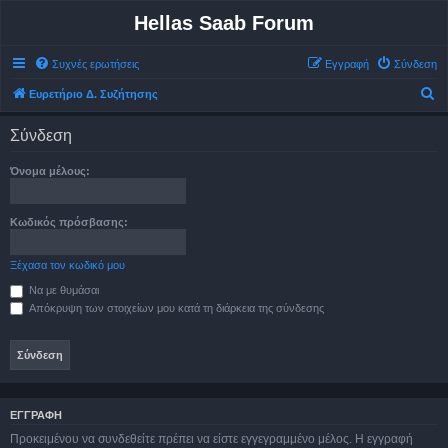
Hellas Saab Forum
Συχνές ερωτήσεις
Εγγραφή
Σύνδεση
Α
Ευρετήριο Δ. Συζήτησης
ν
Σύνδεση
α
ζ
Όνομα μέλους:
ή
τ
Κωδικός πρόσβασης:
η
σ
Ξέχασα τον κωδικό μου
η
Να με θυμάσαι
Απόκρυψη των στοιχείων μου κατά τη διάρκεια της σύνδεσης
ΕΓΓΡΑΦΉ
Προκειμένου να συνδεθείτε πρέπει να είστε εγγεγραμμένο μέλος. Η εγγραφή