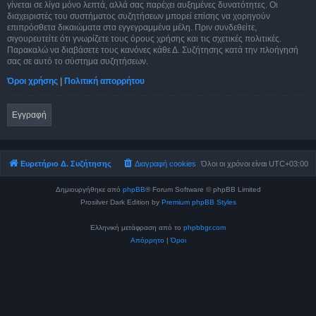
γίνεται σε λίγα μόνο λεπτά, αλλά σας παρέχει αυξημένες δυνατότητες. Οι
διαχειριστές του συστήματος συζητήσεων μπορεί επίσης να χορηγούν
επιπρόσθετα δικαιώματα στα εγγεγραμμένα μέλη. Πριν συνδεθείτε,
σιγουρευτείτε ότι γνωρίζετε τους όρους χρήσης και τις σχετικές πολιτικές.
Παρακαλώ να διαβάσετε τους κανόνες κάθε Δ. Συζήτησης κατά την πλοήγησή
σας σε αυτό το σύστημα συζητήσεων.
Όροι χρήσης
|
Πολιτική απορρήτου
Εγγραφή
Ευρετήριο Δ. Συζήτησης
Διαγραφή cookies
Όλοι οι χρόνοι είναι
UTC+03:00
Δημιουργήθηκε από
phpBB
® Forum Software © phpBB Limited
Prosilver Dark Edition by
Premium phpBB Styles
Ελληνική μετάφραση από το
phpbbgr.com
Απόρρητο
|
Όροι