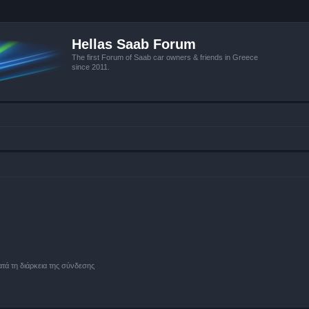
Hellas Saab Forum
The first Forum of Saab car owners & friends in Greece
since 2011.
ά τη διάρκεια της σύνδεσης