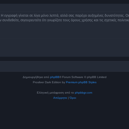
 Η εγγραφή γίνεται σε λίγα μόνο λεπτά, αλλά σας παρέχει αυξημένες δυνατότητες. 
συνδεθείτε, σιγουρευτείτε ότι γνωρίζετε τους όρους χρήσης και τις σχετικές πολιτ
Δημιουργήθηκε από
phpBB
® Forum Software © phpBB Limited
Prosilver Dark Edition by
Premium phpBB Styles
Ελληνική μετάφραση από το
phpbbgr.com
Απόρρητο
|
Όροι