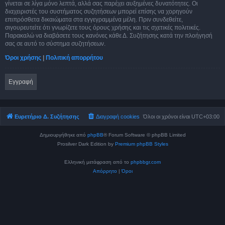
γίνεται σε λίγα μόνο λεπτά, αλλά σας παρέχει αυξημένες δυνατότητες. Οι
διαχειριστές του συστήματος συζητήσεων μπορεί επίσης να χορηγούν
επιπρόσθετα δικαιώματα στα εγγεγραμμένα μέλη. Πριν συνδεθείτε,
σιγουρευτείτε ότι γνωρίζετε τους όρους χρήσης και τις σχετικές πολιτικές.
Παρακαλώ να διαβάσετε τους κανόνες κάθε Δ. Συζήτησης κατά την πλοήγησή
σας σε αυτό το σύστημα συζητήσεων.
Όροι χρήσης
|
Πολιτική απορρήτου
Εγγραφή
Ευρετήριο Δ. Συζήτησης
Διαγραφή cookies
Όλοι οι χρόνοι είναι
UTC+03:00
Δημιουργήθηκε από
phpBB
® Forum Software © phpBB Limited
Prosilver Dark Edition by
Premium phpBB Styles
Ελληνική μετάφραση από το
phpbbgr.com
Απόρρητο
|
Όροι