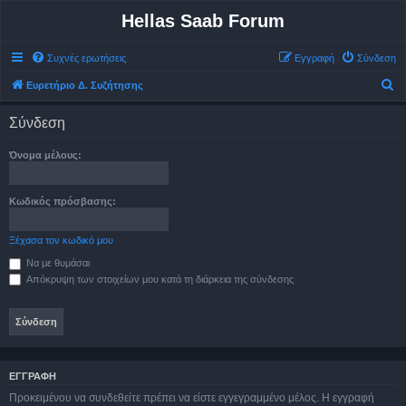
Hellas Saab Forum
Συχνές ερωτήσεις
Εγγραφή
Σύνδεση
Α
Ευρετήριο Δ. Συζήτησης
ν
Σύνδεση
α
ζ
Όνομα μέλους:
ή
τ
Κωδικός πρόσβασης:
η
σ
Ξέχασα τον κωδικό μου
η
Να με θυμάσαι
Απόκρυψη των στοιχείων μου κατά τη διάρκεια της σύνδεσης
ΕΓΓΡΑΦΉ
Προκειμένου να συνδεθείτε πρέπει να είστε εγγεγραμμένο μέλος. Η εγγραφή