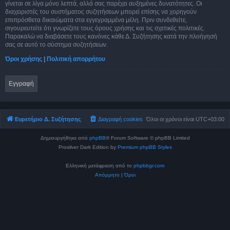
γίνεται σε λίγα μόνο λεπτά, αλλά σας παρέχει αυξημένες δυνατότητες. Οι
διαχειριστές του συστήματος συζητήσεων μπορεί επίσης να χορηγούν
επιπρόσθετα δικαιώματα στα εγγεγραμμένα μέλη. Πριν συνδεθείτε,
σιγουρευτείτε ότι γνωρίζετε τους όρους χρήσης και τις σχετικές πολιτικές.
Παρακαλώ να διαβάσετε τους κανόνες κάθε Δ. Συζήτησης κατά την πλοήγησή
σας σε αυτό το σύστημα συζητήσεων.
Όροι χρήσης
|
Πολιτική απορρήτου
Εγγραφή
Ευρετήριο Δ. Συζήτησης
Διαγραφή cookies
Όλοι οι χρόνοι είναι
UTC+03:00
Δημιουργήθηκε από
phpBB
® Forum Software © phpBB Limited
Prosilver Dark Edition by
Premium phpBB Styles
Ελληνική μετάφραση από το
phpbbgr.com
Απόρρητο
|
Όροι