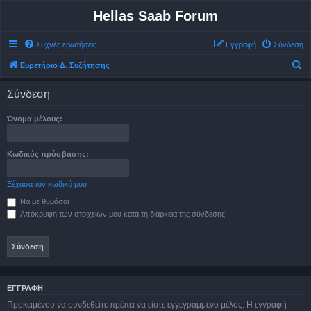
Hellas Saab Forum
Συχνές ερωτήσεις
Εγγραφή
Σύνδεση
Α
Ευρετήριο Δ. Συζήτησης
ν
Σύνδεση
α
ζ
Όνομα μέλους:
ή
τ
Κωδικός πρόσβασης:
η
σ
Ξέχασα τον κωδικό μου
η
Να με θυμάσαι
Απόκρυψη των στοιχείων μου κατά τη διάρκεια της σύνδεσης
ΕΓΓΡΑΦΉ
Προκειμένου να συνδεθείτε πρέπει να είστε εγγεγραμμένο μέλος. Η εγγραφή