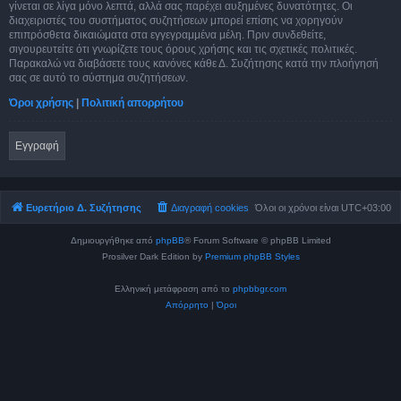
γίνεται σε λίγα μόνο λεπτά, αλλά σας παρέχει αυξημένες δυνατότητες. Οι
διαχειριστές του συστήματος συζητήσεων μπορεί επίσης να χορηγούν
επιπρόσθετα δικαιώματα στα εγγεγραμμένα μέλη. Πριν συνδεθείτε,
σιγουρευτείτε ότι γνωρίζετε τους όρους χρήσης και τις σχετικές πολιτικές.
Παρακαλώ να διαβάσετε τους κανόνες κάθε Δ. Συζήτησης κατά την πλοήγησή
σας σε αυτό το σύστημα συζητήσεων.
Όροι χρήσης
|
Πολιτική απορρήτου
Εγγραφή
Ευρετήριο Δ. Συζήτησης
Διαγραφή cookies
Όλοι οι χρόνοι είναι
UTC+03:00
Δημιουργήθηκε από
phpBB
® Forum Software © phpBB Limited
Prosilver Dark Edition by
Premium phpBB Styles
Ελληνική μετάφραση από το
phpbbgr.com
Απόρρητο
|
Όροι