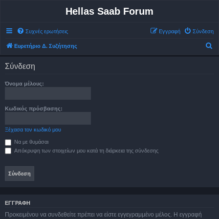
Hellas Saab Forum
Συχνές ερωτήσεις
Εγγραφή
Σύνδεση
Α
Ευρετήριο Δ. Συζήτησης
ν
Σύνδεση
α
ζ
Όνομα μέλους:
ή
τ
Κωδικός πρόσβασης:
η
σ
Ξέχασα τον κωδικό μου
η
Να με θυμάσαι
Απόκρυψη των στοιχείων μου κατά τη διάρκεια της σύνδεσης
ΕΓΓΡΑΦΉ
Προκειμένου να συνδεθείτε πρέπει να είστε εγγεγραμμένο μέλος. Η εγγραφή