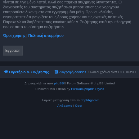
γίνεται σε λίγα μόνο λεπτά, αλλά σας παρέχει αυξημένες δυνατότητες. Οι
διαχειριστές του συστήματος συζητήσεων μπορεί επίσης να χορηγούν
επιπρόσθετα δικαιώματα στα εγγεγραμμένα μέλη. Πριν συνδεθείτε,
σιγουρευτείτε ότι γνωρίζετε τους όρους χρήσης και τις σχετικές πολιτικές.
Παρακαλώ να διαβάσετε τους κανόνες κάθε Δ. Συζήτησης κατά την πλοήγησή
σας σε αυτό το σύστημα συζητήσεων.
Όροι χρήσης
|
Πολιτική απορρήτου
Εγγραφή
Ευρετήριο Δ. Συζήτησης
Διαγραφή cookies
Όλοι οι χρόνοι είναι
UTC+03:00
Δημιουργήθηκε από
phpBB
® Forum Software © phpBB Limited
Prosilver Dark Edition by
Premium phpBB Styles
Ελληνική μετάφραση από το
phpbbgr.com
Απόρρητο
|
Όροι