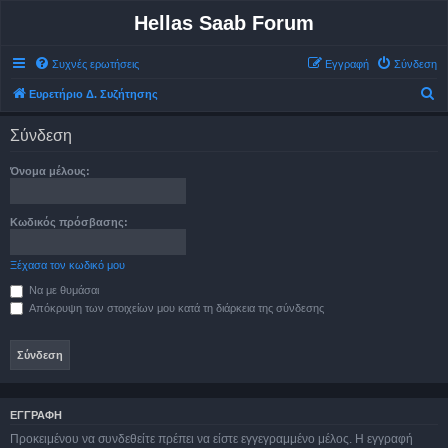
Hellas Saab Forum
Συχνές ερωτήσεις
Εγγραφή
Σύνδεση
Α
Ευρετήριο Δ. Συζήτησης
ν
Σύνδεση
α
ζ
Όνομα μέλους:
ή
τ
Κωδικός πρόσβασης:
η
σ
Ξέχασα τον κωδικό μου
η
Να με θυμάσαι
Απόκρυψη των στοιχείων μου κατά τη διάρκεια της σύνδεσης
ΕΓΓΡΑΦΉ
Προκειμένου να συνδεθείτε πρέπει να είστε εγγεγραμμένο μέλος. Η εγγραφή