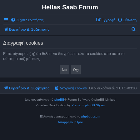
Hellas Saab Forum
Συχνές ερωτήσεις
Εγγραφή
Σύνδεση
Α
Ευρετήριο Δ. Συζήτησης
ν
Διαγραφή cookies
α
ζ
Είστε σίγουρος (-η) ότι θέλετε να διαγράψετε όλα τα cookies από αυτό το
σύστημα συζητήσεων;
ή
τ
η
σ
Ευρετήριο Δ. Συζήτησης
Διαγραφή cookies
Όλοι οι χρόνοι είναι
UTC+03:00
η
Δημιουργήθηκε από
phpBB
® Forum Software © phpBB Limited
Prosilver Dark Edition by
Premium phpBB Styles
Ελληνική μετάφραση από το
phpbbgr.com
Απόρρητο
|
Όροι