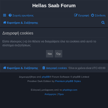
Hellas Saab Forum
Συχνές ερωτήσεις
Εγγραφή
Σύνδεση
Α
Ευρετήριο Δ. Συζήτησης
ν
Διαγραφή cookies
α
ζ
Είστε σίγουρος (-η) ότι θέλετε να διαγράψετε όλα τα cookies από αυτό το
σύστημα συζητήσεων;
ή
τ
η
σ
Ευρετήριο Δ. Συζήτησης
Διαγραφή cookies
Όλοι οι χρόνοι είναι
UTC+03:00
η
Δημιουργήθηκε από
phpBB
® Forum Software © phpBB Limited
Prosilver Dark Edition by
Premium phpBB Styles
Ελληνική μετάφραση από το
phpbbgr.com
Απόρρητο
|
Όροι