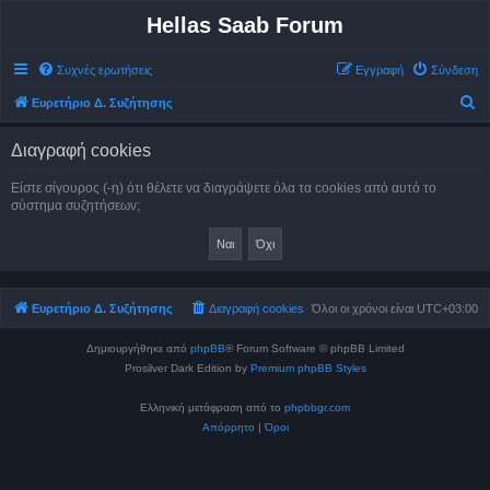
Hellas Saab Forum
Συχνές ερωτήσεις
Εγγραφή
Σύνδεση
Α
Ευρετήριο Δ. Συζήτησης
ν
Διαγραφή cookies
α
ζ
Είστε σίγουρος (-η) ότι θέλετε να διαγράψετε όλα τα cookies από αυτό το
σύστημα συζητήσεων;
ή
τ
η
σ
Ευρετήριο Δ. Συζήτησης
Διαγραφή cookies
Όλοι οι χρόνοι είναι
UTC+03:00
η
Δημιουργήθηκε από
phpBB
® Forum Software © phpBB Limited
Prosilver Dark Edition by
Premium phpBB Styles
Ελληνική μετάφραση από το
phpbbgr.com
Απόρρητο
|
Όροι