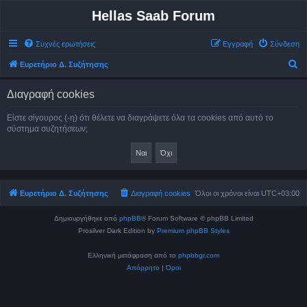
Hellas Saab Forum
Συχνές ερωτήσεις
Εγγραφή
Σύνδεση
Α
Ευρετήριο Δ. Συζήτησης
ν
Διαγραφή cookies
α
ζ
Είστε σίγουρος (-η) ότι θέλετε να διαγράψετε όλα τα cookies από αυτό το
σύστημα συζητήσεων;
ή
τ
η
σ
Ευρετήριο Δ. Συζήτησης
Διαγραφή cookies
Όλοι οι χρόνοι είναι
UTC+03:00
η
Δημιουργήθηκε από
phpBB
® Forum Software © phpBB Limited
Prosilver Dark Edition by
Premium phpBB Styles
Ελληνική μετάφραση από το
phpbbgr.com
Απόρρητο
|
Όροι