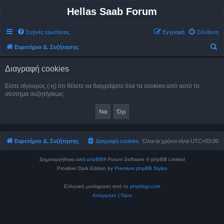
Hellas Saab Forum
Συχνές ερωτήσεις
Εγγραφή
Σύνδεση
Α
Ευρετήριο Δ. Συζήτησης
ν
Διαγραφή cookies
α
ζ
Είστε σίγουρος (-η) ότι θέλετε να διαγράψετε όλα τα cookies από αυτό το
σύστημα συζητήσεων;
ή
τ
η
σ
Ευρετήριο Δ. Συζήτησης
Διαγραφή cookies
Όλοι οι χρόνοι είναι
UTC+03:00
η
Δημιουργήθηκε από
phpBB
® Forum Software © phpBB Limited
Prosilver Dark Edition by
Premium phpBB Styles
Ελληνική μετάφραση από το
phpbbgr.com
Απόρρητο
|
Όροι