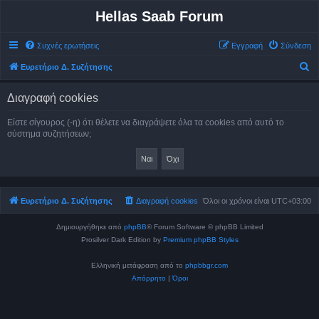
Hellas Saab Forum
Συχνές ερωτήσεις
Εγγραφή
Σύνδεση
Α
Ευρετήριο Δ. Συζήτησης
ν
Διαγραφή cookies
α
ζ
Είστε σίγουρος (-η) ότι θέλετε να διαγράψετε όλα τα cookies από αυτό το
σύστημα συζητήσεων;
ή
τ
η
σ
Ευρετήριο Δ. Συζήτησης
Διαγραφή cookies
Όλοι οι χρόνοι είναι
UTC+03:00
η
Δημιουργήθηκε από
phpBB
® Forum Software © phpBB Limited
Prosilver Dark Edition by
Premium phpBB Styles
Ελληνική μετάφραση από το
phpbbgr.com
Απόρρητο
|
Όροι