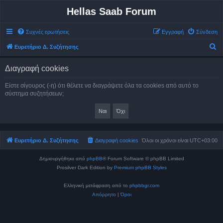
Hellas Saab Forum
Συχνές ερωτήσεις
Εγγραφή
Σύνδεση
Α
Ευρετήριο Δ. Συζήτησης
ν
Διαγραφή cookies
α
ζ
Είστε σίγουρος (-η) ότι θέλετε να διαγράψετε όλα τα cookies από αυτό το
σύστημα συζητήσεων;
ή
τ
η
σ
Ευρετήριο Δ. Συζήτησης
Διαγραφή cookies
Όλοι οι χρόνοι είναι
UTC+03:00
η
Δημιουργήθηκε από
phpBB
® Forum Software © phpBB Limited
Prosilver Dark Edition by
Premium phpBB Styles
Ελληνική μετάφραση από το
phpbbgr.com
Απόρρητο
|
Όροι