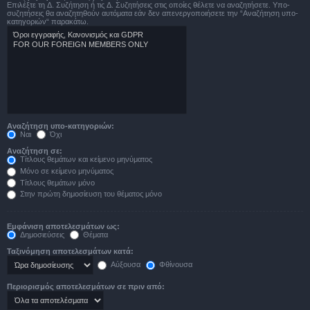
Επιλέξτε τη Δ. Συζήτηση ή τις Δ. Συζητήσεις στις οποίες θέλετε να αναζητήσετε. Υπο-
συζητήσεις θα αναζητηθούν αυτόματα εάν δεν απενεργοποιήσετε την “Αναζήτηση υπο-
κατηγοριών“ παρακάτω.
Αναζήτηση υπο-κατηγοριών:
Ναι
Όχι
Αναζήτηση σε:
Τίτλους θεμάτων και κείμενο μηνύματος
Μόνο σε κείμενο μηνύματος
Τίτλους θεμάτων μόνο
Στην πρώτη δημοσίευση του θέματος μόνο
Εμφάνιση αποτελεσμάτων ως:
Δημοσιεύσεις
Θέματα
Ταξινόμηση αποτελεσμάτων κατά:
Αύξουσα
Φθίνουσα
Περιορισμός αποτελεσμάτων σε πριν από: