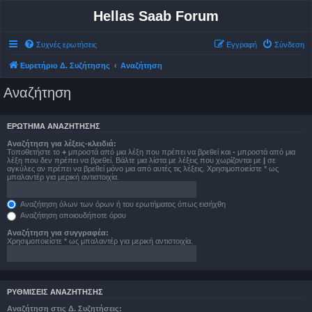
Hellas Saab Forum
Συχνές ερωτήσεις
Εγγραφή
Σύνδεση
Ευρετήριο Δ. Συζήτησης
Αναζήτηση
Αναζήτηση
ΕΡΏΤΗΜΑ ΑΝΑΖΉΤΗΣΗΣ
Αναζήτηση για λέξεις-κλειδιά:
Τοποθετήστε το
+
μπροστά από μια λέξη που πρέπει να βρεθεί και
-
μπροστά από μια
λέξη που δεν πρέπει να βρεθεί. Βάλτε μια λίστα με λέξεις που χωρίζονται με
|
σε
αγκύλες αν πρέπει να βρεθεί μόνο μια από αυτές τις λέξεις. Χρησιμοποιείστε * ως
μπαλαντέρ για μερική αντιστοιχία.
Αναζήτηση όλων των όρων ή του ερωτήματος όπως εισήχθη
Αναζήτηση οποιουδήποτε όρου
Αναζήτηση για συγγραφέα:
Χρησιμοποιείστε * ως μπαλαντέρ για μερική αντιστοιχία.
ΡΥΘΜΊΣΕΙΣ ΑΝΑΖΉΤΗΣΗΣ
Αναζήτηση στις Δ. Συζητήσεις: