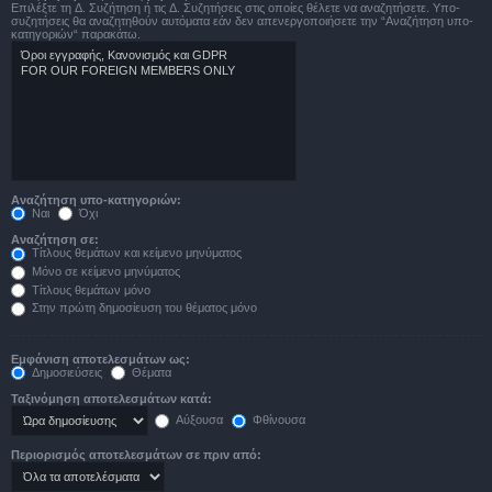
Επιλέξτε τη Δ. Συζήτηση ή τις Δ. Συζητήσεις στις οποίες θέλετε να αναζητήσετε. Υπο-
συζητήσεις θα αναζητηθούν αυτόματα εάν δεν απενεργοποιήσετε την “Αναζήτηση υπο-
κατηγοριών“ παρακάτω.
Αναζήτηση υπο-κατηγοριών:
Ναι
Όχι
Αναζήτηση σε:
Τίτλους θεμάτων και κείμενο μηνύματος
Μόνο σε κείμενο μηνύματος
Τίτλους θεμάτων μόνο
Στην πρώτη δημοσίευση του θέματος μόνο
Εμφάνιση αποτελεσμάτων ως:
Δημοσιεύσεις
Θέματα
Ταξινόμηση αποτελεσμάτων κατά:
Αύξουσα
Φθίνουσα
Περιορισμός αποτελεσμάτων σε πριν από: