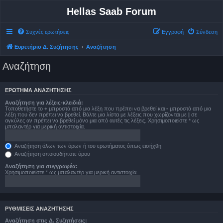
Hellas Saab Forum
Συχνές ερωτήσεις
Εγγραφή
Σύνδεση
Ευρετήριο Δ. Συζήτησης
Αναζήτηση
Αναζήτηση
ΕΡΏΤΗΜΑ ΑΝΑΖΉΤΗΣΗΣ
Αναζήτηση για λέξεις-κλειδιά:
Τοποθετήστε το
+
μπροστά από μια λέξη που πρέπει να βρεθεί και
-
μπροστά από μια
λέξη που δεν πρέπει να βρεθεί. Βάλτε μια λίστα με λέξεις που χωρίζονται με
|
σε
αγκύλες αν πρέπει να βρεθεί μόνο μια από αυτές τις λέξεις. Χρησιμοποιείστε * ως
μπαλαντέρ για μερική αντιστοιχία.
Αναζήτηση όλων των όρων ή του ερωτήματος όπως εισήχθη
Αναζήτηση οποιουδήποτε όρου
Αναζήτηση για συγγραφέα:
Χρησιμοποιείστε * ως μπαλαντέρ για μερική αντιστοιχία.
ΡΥΘΜΊΣΕΙΣ ΑΝΑΖΉΤΗΣΗΣ
Αναζήτηση στις Δ. Συζητήσεις: