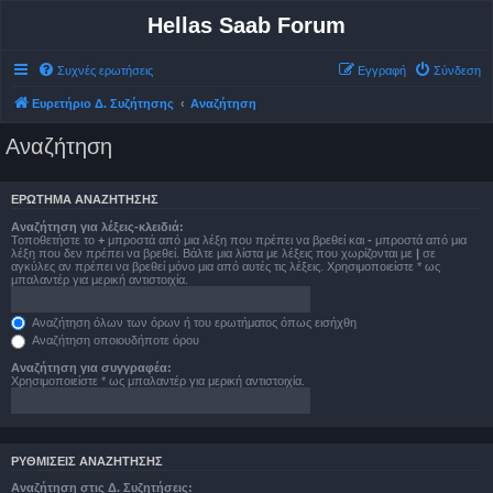
Hellas Saab Forum
Συχνές ερωτήσεις
Εγγραφή
Σύνδεση
Ευρετήριο Δ. Συζήτησης
Αναζήτηση
Αναζήτηση
ΕΡΏΤΗΜΑ ΑΝΑΖΉΤΗΣΗΣ
Αναζήτηση για λέξεις-κλειδιά:
Τοποθετήστε το
+
μπροστά από μια λέξη που πρέπει να βρεθεί και
-
μπροστά από μια
λέξη που δεν πρέπει να βρεθεί. Βάλτε μια λίστα με λέξεις που χωρίζονται με
|
σε
αγκύλες αν πρέπει να βρεθεί μόνο μια από αυτές τις λέξεις. Χρησιμοποιείστε * ως
μπαλαντέρ για μερική αντιστοιχία.
Αναζήτηση όλων των όρων ή του ερωτήματος όπως εισήχθη
Αναζήτηση οποιουδήποτε όρου
Αναζήτηση για συγγραφέα:
Χρησιμοποιείστε * ως μπαλαντέρ για μερική αντιστοιχία.
ΡΥΘΜΊΣΕΙΣ ΑΝΑΖΉΤΗΣΗΣ
Αναζήτηση στις Δ. Συζητήσεις: