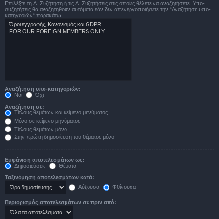
Επιλέξτε τη Δ. Συζήτηση ή τις Δ. Συζητήσεις στις οποίες θέλετε να αναζητήσετε. Υπο-
συζητήσεις θα αναζητηθούν αυτόματα εάν δεν απενεργοποιήσετε την “Αναζήτηση υπο-
κατηγοριών“ παρακάτω.
Αναζήτηση υπο-κατηγοριών:
Ναι
Όχι
Αναζήτηση σε:
Τίτλους θεμάτων και κείμενο μηνύματος
Μόνο σε κείμενο μηνύματος
Τίτλους θεμάτων μόνο
Στην πρώτη δημοσίευση του θέματος μόνο
Εμφάνιση αποτελεσμάτων ως:
Δημοσιεύσεις
Θέματα
Ταξινόμηση αποτελεσμάτων κατά:
Αύξουσα
Φθίνουσα
Περιορισμός αποτελεσμάτων σε πριν από: