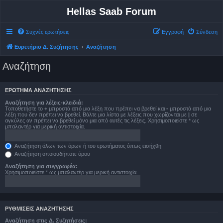
Hellas Saab Forum
Συχνές ερωτήσεις
Εγγραφή
Σύνδεση
Ευρετήριο Δ. Συζήτησης
Αναζήτηση
Αναζήτηση
ΕΡΏΤΗΜΑ ΑΝΑΖΉΤΗΣΗΣ
Αναζήτηση για λέξεις-κλειδιά:
Τοποθετήστε το
+
μπροστά από μια λέξη που πρέπει να βρεθεί και
-
μπροστά από μια
λέξη που δεν πρέπει να βρεθεί. Βάλτε μια λίστα με λέξεις που χωρίζονται με
|
σε
αγκύλες αν πρέπει να βρεθεί μόνο μια από αυτές τις λέξεις. Χρησιμοποιείστε * ως
μπαλαντέρ για μερική αντιστοιχία.
Αναζήτηση όλων των όρων ή του ερωτήματος όπως εισήχθη
Αναζήτηση οποιουδήποτε όρου
Αναζήτηση για συγγραφέα:
Χρησιμοποιείστε * ως μπαλαντέρ για μερική αντιστοιχία.
ΡΥΘΜΊΣΕΙΣ ΑΝΑΖΉΤΗΣΗΣ
Αναζήτηση στις Δ. Συζητήσεις: