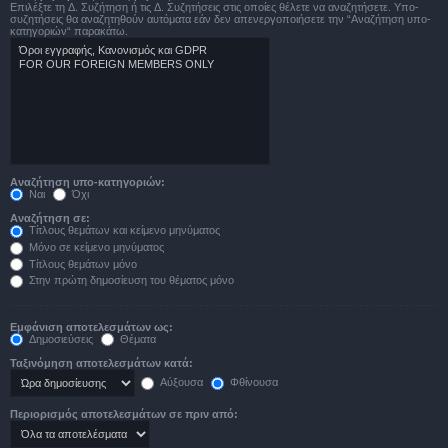
Επιλέξτε τη Δ. Συζήτηση ή τις Δ. Συζητήσεις στις οποίες θέλετε να αναζητήσετε. Υπο-
συζητήσεις θα αναζητηθούν αυτόματα εάν δεν απενεργοποιήσετε την “Αναζήτηση υπο-
κατηγοριών“ παρακάτω.
Αναζήτηση υπο-κατηγοριών:
Ναι
Όχι
Αναζήτηση σε:
Τίτλους θεμάτων και κείμενο μηνύματος
Μόνο σε κείμενο μηνύματος
Τίτλους θεμάτων μόνο
Στην πρώτη δημοσίευση του θέματος μόνο
Εμφάνιση αποτελεσμάτων ως:
Δημοσιεύσεις
Θέματα
Ταξινόμηση αποτελεσμάτων κατά:
Αύξουσα
Φθίνουσα
Περιορισμός αποτελεσμάτων σε πριν από: