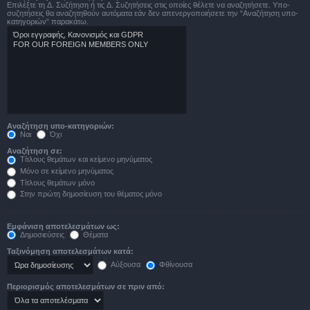
Επιλέξτε τη Δ. Συζήτηση ή τις Δ. Συζητήσεις στις οποίες θέλετε να αναζητήσετε. Υπο-
συζητήσεις θα αναζητηθούν αυτόματα εάν δεν απενεργοποιήσετε την “Αναζήτηση υπο-
κατηγοριών“ παρακάτω.
Αναζήτηση υπο-κατηγοριών:
Ναι
Όχι
Αναζήτηση σε:
Τίτλους θεμάτων και κείμενο μηνύματος
Μόνο σε κείμενο μηνύματος
Τίτλους θεμάτων μόνο
Στην πρώτη δημοσίευση του θέματος μόνο
Εμφάνιση αποτελεσμάτων ως:
Δημοσιεύσεις
Θέματα
Ταξινόμηση αποτελεσμάτων κατά:
Αύξουσα
Φθίνουσα
Περιορισμός αποτελεσμάτων σε πριν από: