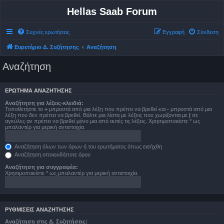
Hellas Saab Forum
Συχνές ερωτήσεις
Εγγραφή
Σύνδεση
Ευρετήριο Δ. Συζήτησης
Αναζήτηση
Αναζήτηση
ΕΡΏΤΗΜΑ ΑΝΑΖΉΤΗΣΗΣ
Αναζήτηση για λέξεις-κλειδιά:
Τοποθετήστε το
+
μπροστά από μια λέξη που πρέπει να βρεθεί και
-
μπροστά από μια
λέξη που δεν πρέπει να βρεθεί. Βάλτε μια λίστα με λέξεις που χωρίζονται με
|
σε
αγκύλες αν πρέπει να βρεθεί μόνο μια από αυτές τις λέξεις. Χρησιμοποιείστε * ως
μπαλαντέρ για μερική αντιστοιχία.
Αναζήτηση όλων των όρων ή του ερωτήματος όπως εισήχθη
Αναζήτηση οποιουδήποτε όρου
Αναζήτηση για συγγραφέα:
Χρησιμοποιείστε * ως μπαλαντέρ για μερική αντιστοιχία.
ΡΥΘΜΊΣΕΙΣ ΑΝΑΖΉΤΗΣΗΣ
Αναζήτηση στις Δ. Συζητήσεις: